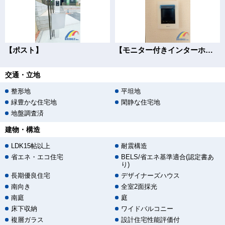
【ポスト】
【モニター付きインターホン】
交通・立地
整形地
平坦地
緑豊かな住宅地
閑静な住宅地
地盤調査済
建物・構造
LDK15帖以上
耐震構造
省エネ・エコ住宅
BELS/省エネ基準適合(認定書あ
り)
長期優良住宅
デザイナーズハウス
南向き
全室2面採光
南庭
庭
床下収納
ワイドバルコニー
複層ガラス
設計住宅性能評価付