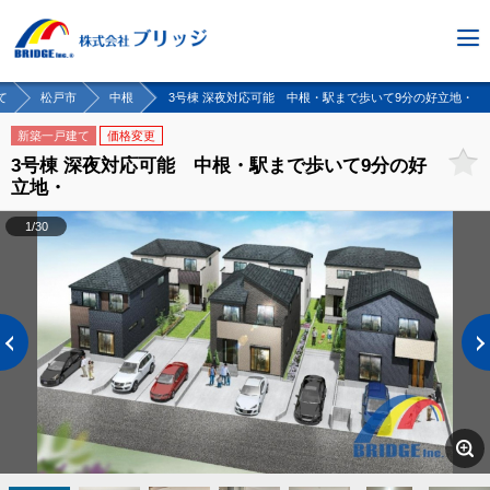
て
松戸市
中根
3号棟 深夜対応可能 中根・駅まで歩いて9分の好立地・
新築一戸建て
価格変更
3号棟 深夜対応可能 中根・駅まで歩いて9分の好
立地・
1/30