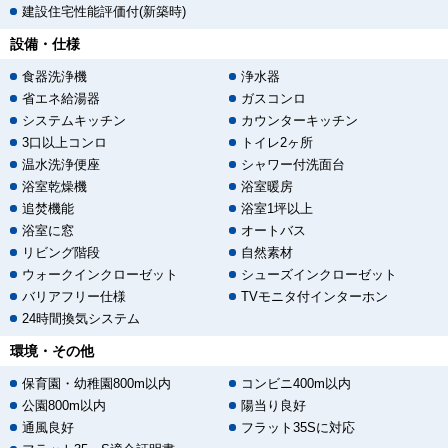
建設住宅性能評価付(新築時)
設備・仕様
食器洗浄機
浄水器
省エネ給湯器
ガスコンロ
システムキッチン
カウンターキッチン
3口以上コンロ
トイレ2ヶ所
温水洗浄便座
シャワー付洗面台
浴室乾燥機
浴室暖房
追焚機能
浴室1坪以上
浴室に窓
オートバス
リビング階段
自然素材
ウォークインクローゼット
シューズインクローゼット
バリアフリー仕様
TVモニタ付インターホン
24時間換気システム
環境・その他
保育園・幼稚園800m以内
コンビニ400m以内
公園800m以内
陽当り良好
通風良好
フラット35Sに対応