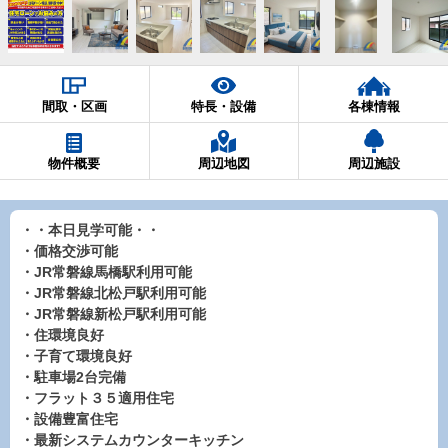
間取・区画
特長・設備
各棟情報
物件概要
周辺地図
周辺施設
・・本日見学可能・・
・価格交渉可能
・JR常磐線馬橋駅利用可能
・JR常磐線北松戸駅利用可能
・JR常磐線新松戸駅利用可能
・住環境良好
・子育て環境良好
・駐車場2台完備
・フラット３５適用住宅
・設備豊富住宅
・最新システムカウンターキッチン