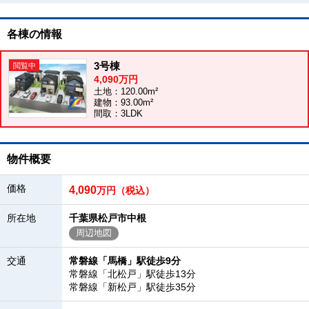
各棟の情報
3号棟
4,090万円
土地：120.00m²
建物：93.00m²
間取：3LDK
物件概要
価格
4,090
万円（税込）
所在地
千葉県松戸市中根
周辺地図
交通
常磐線「馬橋」駅徒歩9分
常磐線「北松戸」駅徒歩13分
常磐線「新松戸」駅徒歩35分