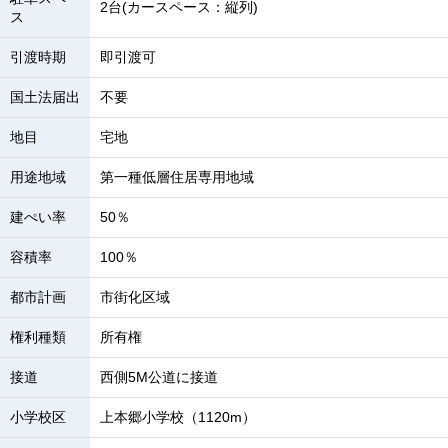
2台(カースペース：縦列)
ス
引渡時期
即引渡可
国土法届出
不要
地目
宅地
用途地域
第一種低層住居専用地域
建ぺい率
50％
容積率
100％
都市計画
市街化区域
権利種類
所有権
接道
西側5M公道に接道
小学校区
上本郷小学校（1120m）