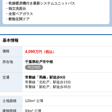
・乾燥暖房機付き最新システムユニットバス
・独立洗面台
・全室ペアガラス
・断熱玄関ドア
基本情報
価格
4,090
万円（税込）
所在地
千葉県松戸市中根
周辺地図
交通
常磐線「馬橋」駅徒歩9分
常磐線「北松戸」駅徒歩13分
常磐線「新松戸」駅徒歩35分
土地面積
120m² 公簿
建物面積
93m² 公簿