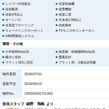
シャワー付洗面台
浴室乾燥機
浴室暖房
追焚機能
浴室1坪以上
浴室に窓
オートバス
天井高2.5M以上
全居室フローリング
自然素材
ウォークインクローゼット
TVモニタ付インターホン
24時間換気システム
環境・その他
小学校800m以内
保育園・幼稚園800m以内
陽当り良好
通風良好
フラット35Sに対応
フラット35・S適合証明書
物件更新
2026/07/31
更新予定
2026/08/10
物件No.
20000449173-002
担当スタッフ
細野 飛鳥
より