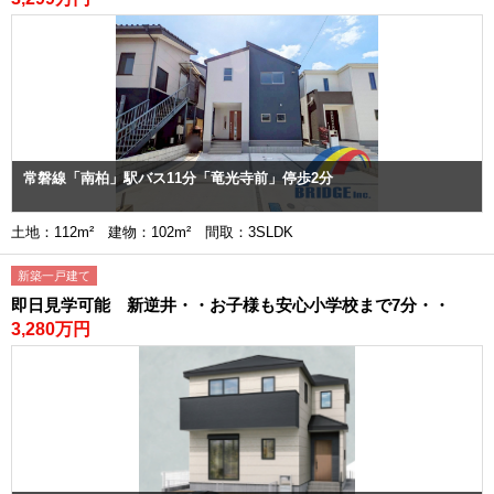
常磐線「南柏」駅バス11分「竜光寺前」停歩2分
土地：112m² 建物：102m² 間取：3SLDK
新築一戸建て
即日見学可能 新逆井・・お子様も安心小学校まで7分・・
3,280万円