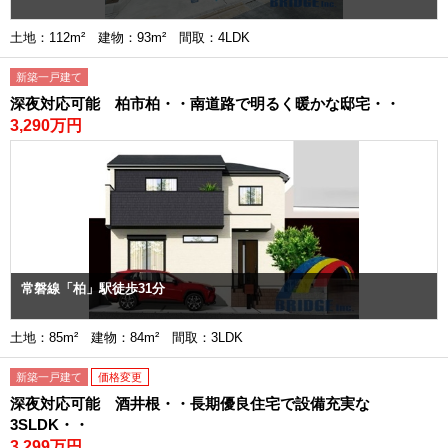
土地：112m² 建物：93m² 間取：4LDK
新築一戸建て
深夜対応可能 柏市柏・・南道路で明るく暖かな邸宅・・
3,290万円
常磐線「柏」駅徒歩31分
土地：85m² 建物：84m² 間取：3LDK
新築一戸建て
価格変更
深夜対応可能 酒井根・・長期優良住宅で設備充実な
3SLDK・・
3,299万円