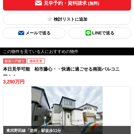
見学予約・資料請求
(無料)
検討リスト
メールで送る
LINEで送る
この物件を見ている人におすすめの物件
新築一戸建て
価格変更
本日見学可能 柏市藤心・・快適に過ごせる南面バルコニ
ー・・
3,290万円
東武野田線「逆井」駅徒歩11分