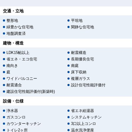
交通・立地
整形地
平坦地
緑豊かな住宅地
閑静な住宅地
地盤調査済
建物・構造
LDK15帖以上
耐震構造
省エネ・エコ住宅
長期優良住宅
南向き
南庭
庭
床下収納
ワイドバルコニー
複層ガラス
耐震適合
設計住宅性能評価付
建設住宅性能評価付(新築時)
設備・仕様
浄水器
省エネ給湯器
ガスコンロ
システムキッチン
カウンターキッチン
3口以上コンロ
トイレ2ヶ所
温水洗浄便座