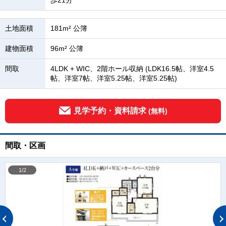
歩21分
土地面積
181m² 公簿
建物面積
96m² 公簿
間取
4LDK + WIC、2階ホール収納 (LDK16.5帖、洋室4.5
帖、洋室7帖、洋室5.25帖、洋室5.25帖)
見学予約・資料請求
(無料)
間取・区画
1/2