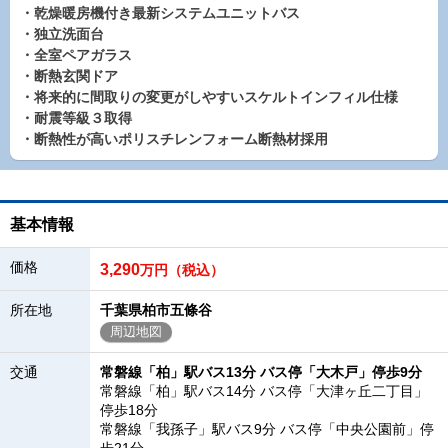
・乾燥暖房機付き最新システムユニットバス
・独立洗面台
・全室ペアガラス
・断熱玄関ドア
・将来的に間取りの変更がしやすいスケルトインフィル仕様
・耐震等級３取得
・断熱性が高いポリスチレンフォーム断熱材採用
基本情報
価格
3,290
万円（税込）
所在地
千葉県柏市五條谷
周辺地図
交通
常磐線「柏」駅バス13分 バス停「大木戸」停歩9分
常磐線「柏」駅バス14分 バス停「大津ヶ丘二丁目」
停歩18分
常磐線「我孫子」駅バス9分 バス停「中央公園前」停