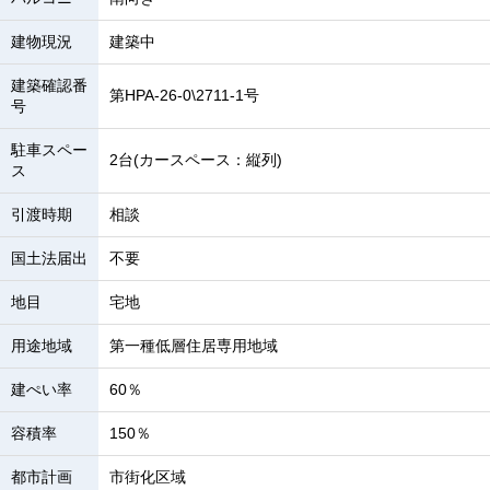
建物現況
建築中
建築確認番
第HPA-26-0\2711-1号
号
駐車スペー
2台(カースペース：縦列)
ス
引渡時期
相談
国土法届出
不要
地目
宅地
用途地域
第一種低層住居専用地域
建ぺい率
60％
容積率
150％
都市計画
市街化区域