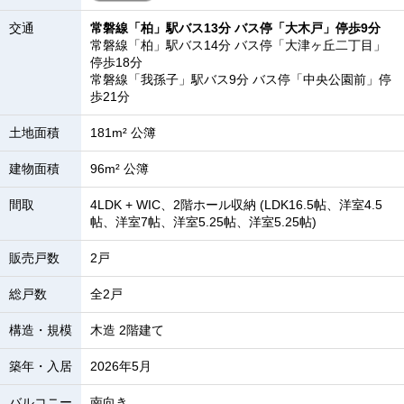
交通
常磐線「柏」駅バス13分 バス停「大木戸」停歩9分
常磐線「柏」駅バス14分 バス停「大津ヶ丘二丁目」
停歩18分
常磐線「我孫子」駅バス9分 バス停「中央公園前」停
歩21分
土地面積
181m² 公簿
建物面積
96m² 公簿
間取
4LDK + WIC、2階ホール収納 (LDK16.5帖、洋室4.5
帖、洋室7帖、洋室5.25帖、洋室5.25帖)
販売戸数
2戸
総戸数
全2戸
構造・規模
木造 2階建て
築年・入居
2026年5月
バルコニー
南向き