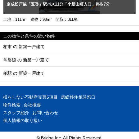
京成松戸線「五香」駅バス11分「小新山町入口」停歩7分
土地：111m² 建物：98m² 間取：3LDK
この物件と条件の近い物件
柏市 の 新築一戸建て
常磐線 の 新築一戸建て
柏駅 の 新築一戸建て
損をしない不動産売買5項目
房総移住相談窓口
物件検索
会社概要
スタッフ紹介
お問い合わせ
個人情報の取り扱い
© Bridge Inc. All Rights Reserved.