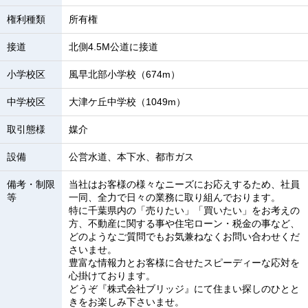
権利種類
所有権
接道
北側4.5M公道に接道
小学校区
風早北部小学校（674m）
中学校区
大津ケ丘中学校（1049m）
取引態様
媒介
設備
公営水道、本下水、都市ガス
備考・制限
当社はお客様の様々なニーズにお応えするため、社員
等
一同、全力で日々の業務に取り組んでおります。
特に千葉県内の「売りたい」「買いたい」をお考えの
方、不動産に関する事や住宅ローン・税金の事など、
どのようなご質問でもお気兼ねなくお問い合わせくだ
さいませ。
豊富な情報力とお客様に合せたスピーディーな応対を
心掛けております。
どうぞ『株式会社ブリッジ』にて住まい探しのひとと
きをお楽しみ下さいませ。