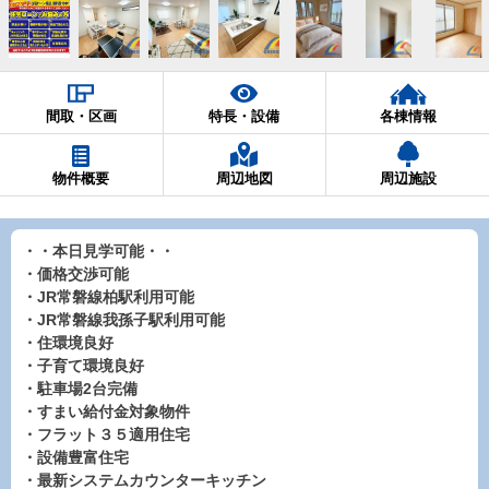
間取・区画
特長・設備
各棟情報
物件概要
周辺地図
周辺施設
・・本日見学可能・・
・価格交渉可能
・JR常磐線柏駅利用可能
・JR常磐線我孫子駅利用可能
・住環境良好
・子育て環境良好
・駐車場2台完備
・すまい給付金対象物件
・フラット３５適用住宅
・設備豊富住宅
・最新システムカウンターキッチン