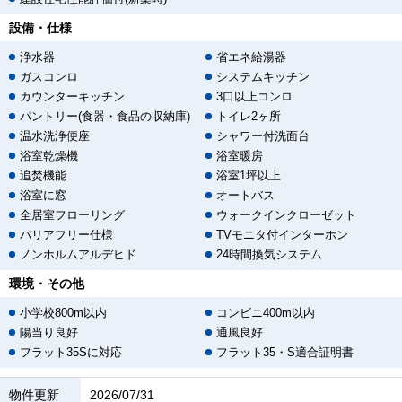
設備・仕様
浄水器
省エネ給湯器
ガスコンロ
システムキッチン
カウンターキッチン
3口以上コンロ
パントリー(食器・食品の収納庫)
トイレ2ヶ所
温水洗浄便座
シャワー付洗面台
浴室乾燥機
浴室暖房
追焚機能
浴室1坪以上
浴室に窓
オートバス
全居室フローリング
ウォークインクローゼット
バリアフリー仕様
TVモニタ付インターホン
ノンホルムアルデヒド
24時間換気システム
環境・その他
小学校800m以内
コンビニ400m以内
陽当り良好
通風良好
フラット35Sに対応
フラット35・S適合証明書
物件更新
2026/07/31