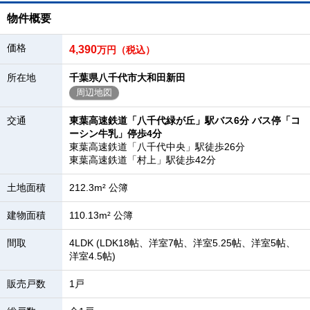
物件概要
価格
4,390
万円（税込）
所在地
千葉県八千代市大和田新田
周辺地図
交通
東葉高速鉄道「八千代緑が丘」駅バス6分 バス停「コ
ーシン牛乳」停歩4分
東葉高速鉄道「八千代中央」駅徒歩26分
東葉高速鉄道「村上」駅徒歩42分
土地面積
212.3m² 公簿
建物面積
110.13m² 公簿
間取
4LDK (LDK18帖、洋室7帖、洋室5.25帖、洋室5帖、
洋室4.5帖)
販売戸数
1戸