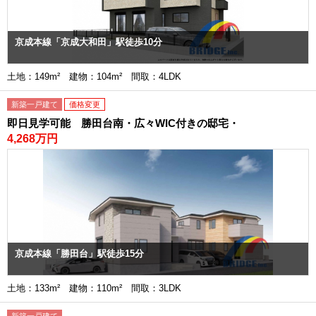
京成本線「京成大和田」駅徒歩10分
土地：149m² 建物：104m² 間取：4LDK
新築一戸建て
価格変更
即日見学可能 勝田台南・広々WIC付きの邸宅・
4,268万円
京成本線「勝田台」駅徒歩15分
土地：133m² 建物：110m² 間取：3LDK