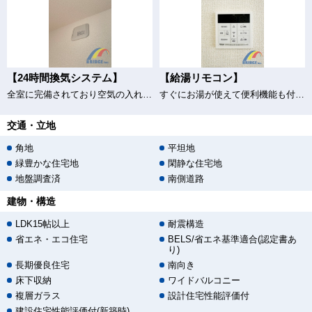
【24時間換気システム】
【給湯リモコン】
全室に完備されており空気の入れ替えもバッチリ♪
すぐにお湯が使えて便利機能も付き給湯器♪
交通・立地
角地
平坦地
緑豊かな住宅地
閑静な住宅地
地盤調査済
南側道路
建物・構造
LDK15帖以上
耐震構造
省エネ・エコ住宅
BELS/省エネ基準適合(認定書あ
り)
長期優良住宅
南向き
床下収納
ワイドバルコニー
複層ガラス
設計住宅性能評価付
建設住宅性能評価付(新築時)