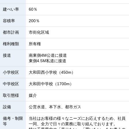
建ぺい率
60％
容積率
200％
都市計画
市街化区域
権利種類
所有権
接道
南東側4M公道に接道
東側4.5M私道に接道
小学校区
大和田西小学校（450m）
中学校区
大和田中学校（1700m）
取引態様
媒介
設備
公営水道、本下水、都市ガス
備考・制限
当社はお客様の様々なニーズにお応えするため、社員
等
一同、全力で日々の業務に取り組んでおります。