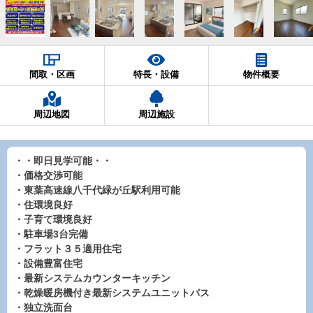
間取・区画
特長・設備
物件概要
周辺地図
周辺施設
・・即日見学可能・・
・価格交渉可能
・東葉高速線八千代緑が丘駅利用可能
・住環境良好
・子育て環境良好
・駐車場3台完備
・フラット３５適用住宅
・設備豊富住宅
・最新システムカウンターキッチン
・乾燥暖房機付き最新システムユニットバス
・独立洗面台