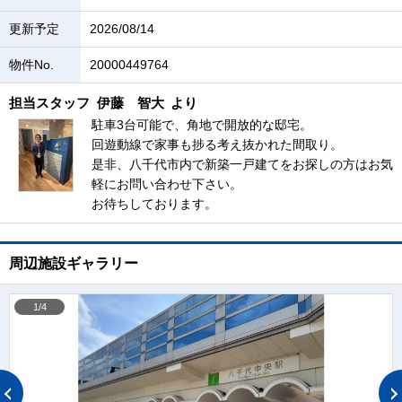
更新予定
2026/08/14
物件No.
20000449764
担当スタッフ
伊藤 智大
より
駐車3台可能で、角地で開放的な邸宅。
回遊動線で家事も捗る考え抜かれた間取り。
是非、八千代市内で新築一戸建てをお探しの方はお気
軽にお問い合わせ下さい。
お待ちしております。
周辺施設ギャラリー
1/4