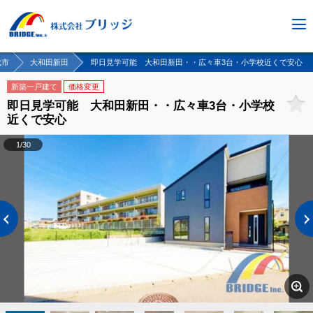
代市
大和田新田
即日見学可能 大和田新田・・広々車3台・小学校近くで安心
新築一戸建て
価格変更
即日見学可能 大和田新田・・広々車3台・小学校
近くで安心
1/30