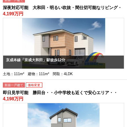
新築一戸建て
深夜対応可能 大和田・明るい吹抜・間仕切可能なリビング・
4,199万円
京成本線「京成大和田」駅徒歩12分
土地：111m² 建物：111m² 間取：4LDK
新築一戸建て
価格変更
即日見学可能 勝田台・・小中学校も近くで安心エリア・・
4,198万円