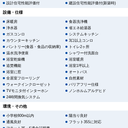
設計住宅性能評価付
建設住宅性能評価付(新築時)
設備・仕様
床暖房
食器洗浄機
浄水器
省エネ給湯器
ガスコンロ
システムキッチン
カウンターキッチン
3口以上コンロ
パントリー(食器・食品の収納庫)
トイレ2ヶ所
温水洗浄便座
シャワー付洗面台
浴室乾燥機
浴室暖房
追焚機能
浴室1坪以上
浴室に窓
オートバス
全居室フローリング
自然素材
ウォークインクローゼット
バリアフリー仕様
TVモニタ付インターホン
ノンホルムアルデヒド
24時間換気システム
環境・その他
小学校800m以内
陽当り良好
通風良好
フラット35Sに対応