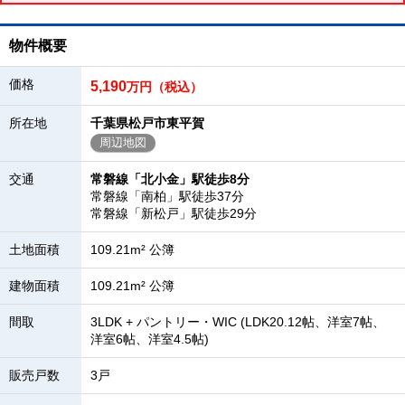
物件概要
価格
5,190
万円（税込）
所在地
千葉県松戸市東平賀
周辺地図
交通
常磐線「北小金」駅徒歩8分
常磐線「南柏」駅徒歩37分
常磐線「新松戸」駅徒歩29分
土地面積
109.21m² 公簿
建物面積
109.21m² 公簿
間取
3LDK + パントリー・WIC (LDK20.12帖、洋室7帖、
洋室6帖、洋室4.5帖)
販売戸数
3戸