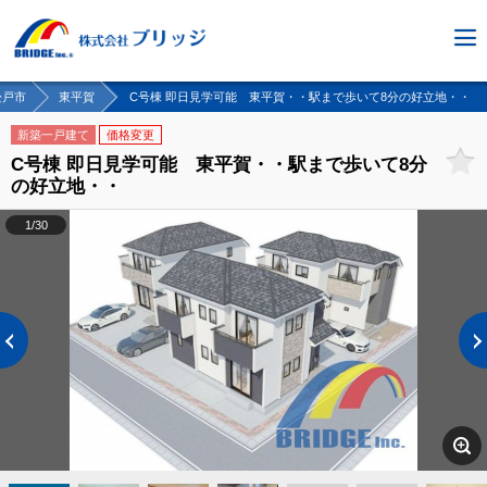
松戸市
東平賀
C号棟 即日見学可能 東平賀・・駅まで歩いて8分の好立地・・
新築一戸建て
価格変更
C号棟 即日見学可能 東平賀・・駅まで歩いて8分
の好立地・・
1/30