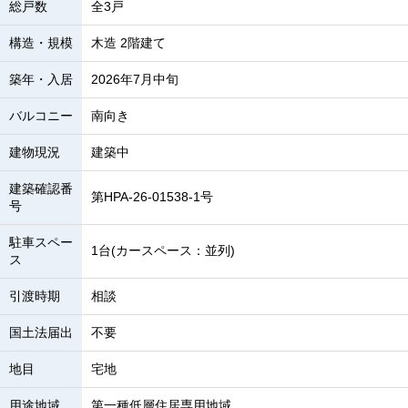
総戸数
全3戸
構造・規模
木造 2階建て
築年・入居
2026年7月中旬
バルコニー
南向き
建物現況
建築中
建築確認番
第HPA-26-01538-1号
号
駐車スペー
1台(カースペース：並列)
ス
引渡時期
相談
国土法届出
不要
地目
宅地
用途地域
第一種低層住居専用地域