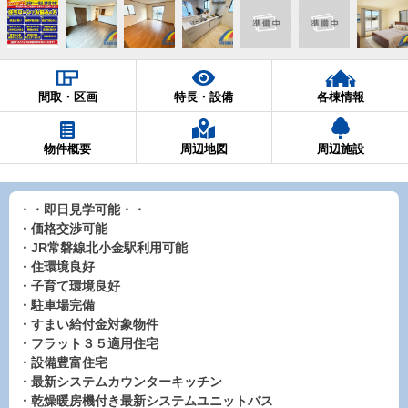
間取・区画
特長・設備
各棟情報
物件概要
周辺地図
周辺施設
・・即日見学可能・・
・価格交渉可能
・JR常磐線北小金駅利用可能
・住環境良好
・子育て環境良好
・駐車場完備
・すまい給付金対象物件
・フラット３５適用住宅
・設備豊富住宅
・最新システムカウンターキッチン
・乾燥暖房機付き最新システムユニットバス