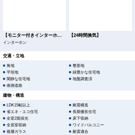
【モニター付きインターホン】
【24時間換気】
インターホン
交通・立地
角地
整形地
平坦地
緑豊かな住宅地
閑静な住宅地
地盤調査済
南側道路
建物・構造
LDK15帖以上
耐震構造
省エネ・エコ住宅
長期優良住宅
全室2面採光
床下収納
全居室収納
ワイドバルコニー
複層ガラス
耐震適合