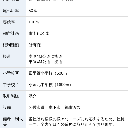
建ぺい率
50％
容積率
100％
都市計画
市街化区域
権利種類
所有権
接道
南側4M公道に接道
東側4M公道に接道
小学校区
殿平賀小学校（580m）
中学校区
小金北中学校（1600m）
取引態様
媒介
設備
公営水道、本下水、都市ガス
備考・制限
当社はお客様の様々なニーズにお応えするため、社員
等
一同、全力で日々の業務に取り組んでおります。