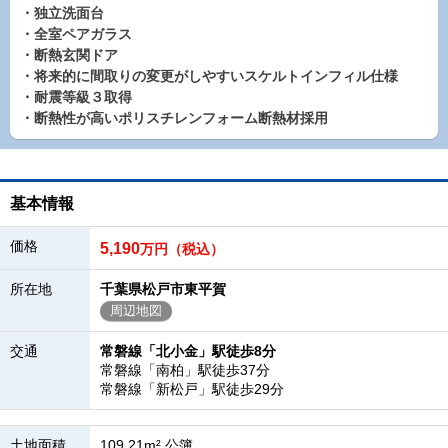
・独立洗面台
・全室ペアガラス
・断熱玄関ドア
・将来的に間取りの変更がしやすいスケルトインフィル仕様
・耐震等級３取得
・断熱性が高いポリスチレンフォーム断熱材採用
基本情報
価格
5,190
万円（税込）
所在地
千葉県松戸市東平賀
周辺地図
交通
常磐線「北小金」駅徒歩8分
常磐線「南柏」駅徒歩37分
常磐線「新松戸」駅徒歩29分
土地面積
109.21m² 公簿