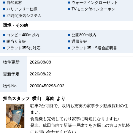
自然素材
ウォークインクローゼット
バリアフリー仕様
TVモニタ付インターホン
24時間換気システム
環境・その他
コンビニ400m以内
公園800m以内
陽当り良好
通風良好
フラット35Sに対応
フラット35・S適合証明書
物件更新
2026/08/08
更新予定
2026/08/22
物件No.
20000450298-002
担当スタッフ
横山 麻鈴
より
駐車2台可能で、収納も充実の家事ラク動線採用の住
まい。
食洗機も完備しており家事に時短になりますね♪
是非、成田市内で新築一戸建てをお探しの方はお気軽
にお問い合わせください。