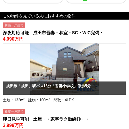
この物件を見ている人におすすめの物件
新築一戸建て
深夜対応可能 成田市吾妻・和室・SC・WIC完備・
4,090万円
成田線「成田」駅バス13分「吾妻小学校」停歩5分
土地：132m² 建物：100m² 間取：4LDK
新築一戸建て
即日見学可能 土屋・・家事ラク動線◎・・
3,999万円