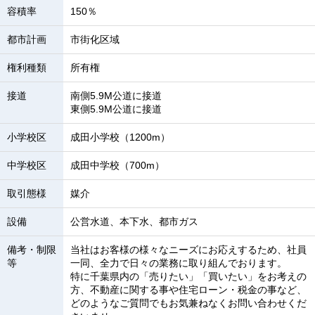
容積率
150％
都市計画
市街化区域
権利種類
所有権
接道
南側5.9M公道に接道
東側5.9M公道に接道
小学校区
成田小学校（1200m）
中学校区
成田中学校（700m）
取引態様
媒介
設備
公営水道、本下水、都市ガス
備考・制限
当社はお客様の様々なニーズにお応えするため、社員
等
一同、全力で日々の業務に取り組んでおります。
特に千葉県内の「売りたい」「買いたい」をお考えの
方、不動産に関する事や住宅ローン・税金の事など、
どのようなご質問でもお気兼ねなくお問い合わせくだ