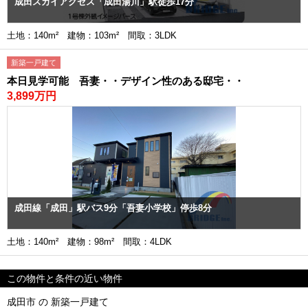
成田スカイアクセス「成田湯川」駅徒歩17分
土地：140m² 建物：103m² 間取：3LDK
新築一戸建て
本日見学可能 吾妻・・デザイン性のある邸宅・・
3,899万円
成田線「成田」駅バス9分「吾妻小学校」停歩8分
土地：140m² 建物：98m² 間取：4LDK
この物件と条件の近い物件
成田市 の 新築一戸建て