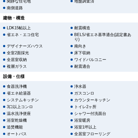
閑静な住宅地
地盤調査済
南側道路
建物・構造
LDK15帖以上
耐震構造
省エネ・エコ住宅
BELS/省エネ基準適合(認定書あ
り)
デザイナーズハウス
南向き
全室2面採光
床下収納
全居室収納
ワイドバルコニー
複層ガラス
耐震適合
設備・仕様
食器洗浄機
浄水器
省エネ給湯器
ガスコンロ
システムキッチン
カウンターキッチン
3口以上コンロ
トイレ2ヶ所
温水洗浄便座
シャワー付洗面台
浴室乾燥機
浴室暖房
追焚機能
浴室1坪以上
オートバス
全居室フローリング