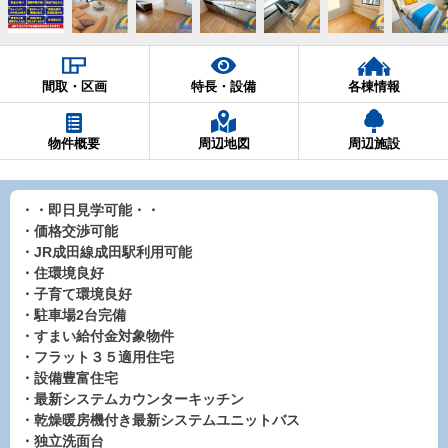
間取・区画
特長・設備
各棟情報
物件概要
周辺地図
周辺施設
・・即日見学可能・・
・価格交渉可能
・JR成田線成田駅利用可能
・住環境良好
・子育て環境良好
・駐車場2台完備
・すまい給付金対象物件
・フラット３５適用住宅
・設備豊富住宅
・最新システムカウンターキッチン
・乾燥暖房機付き最新システムユニットバス
・独立洗面台