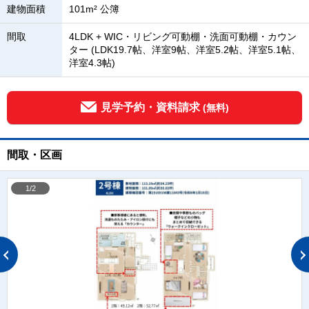
建物面積
101m² 公簿
間取
4LDK + WIC・リビング可動棚・洗面可動棚・カウン
ター (LDK19.7帖、洋室9帖、洋室5.2帖、洋室5.1帖、
洋室4.3帖)
見学予約・資料請求
(無料)
間取・区画
1/2