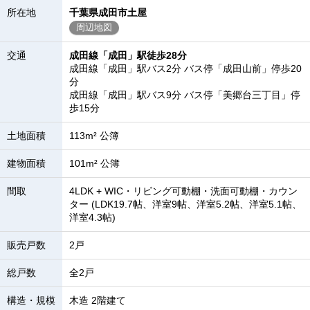
所在地
千葉県成田市土屋
周辺地図
交通
成田線「成田」駅徒歩28分
成田線「成田」駅バス2分 バス停「成田山前」停歩20
分
成田線「成田」駅バス9分 バス停「美郷台三丁目」停
歩15分
土地面積
113m² 公簿
建物面積
101m² 公簿
間取
4LDK + WIC・リビング可動棚・洗面可動棚・カウン
ター (LDK19.7帖、洋室9帖、洋室5.2帖、洋室5.1帖、
洋室4.3帖)
販売戸数
2戸
総戸数
全2戸
構造・規模
木造 2階建て