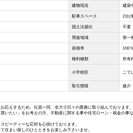
建物現況
建築
駐車スペース
2台(
国土法届出
不要
用途地域
第一
容積率
100
権利種類
所有
小学校区
こて
取引態様
媒介
にお応えするため、社員一同、全力で日々の業務に取り組んでおります
「買いたい」をお考えの方、不動産に関する事や住宅ローン・税金の事
たスピーディーな応対を心掛けております。
にて住まい探しのひとときをお楽しみ下さいませ。