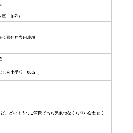
中
車庫：並列)
種低層住居専用地域
％
権
はし台小学校（800m）
。
など、どのようなご質問でもお気兼ねなくお問い合わせく