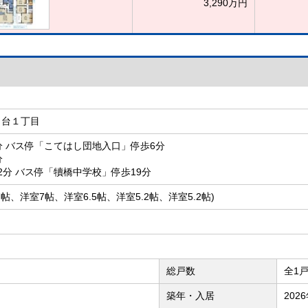
3,290万円
し台１丁目
分 バス停「こてはし団地入口」停歩6分
分
2分 バス停「犢橋中学校」停歩19分
K17帖、洋室7帖、洋室6.5帖、洋室5.2帖、洋室5.2帖)
総戸数
全1
築年・入居
202