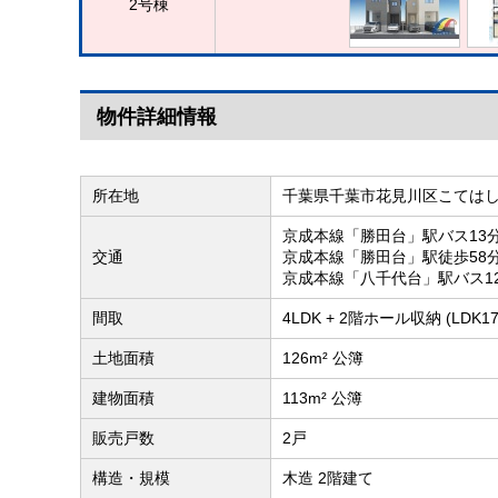
2号棟
物件詳細情報
所在地
千葉県千葉市花見川区こては
京成本線「勝田台」駅バス13
交通
京成本線「勝田台」駅徒歩58
京成本線「八千代台」駅バス1
間取
4LDK + 2階ホール収納 (LD
土地面積
126m² 公簿
建物面積
113m² 公簿
販売戸数
2戸
構造・規模
木造 2階建て