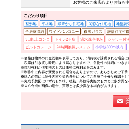
お客様のご来店心よりお待ち
こだわり項目
整形地
平坦地
緑豊かな住宅地
閑静な住宅地
地盤調
全居室収納
ワイドバルコニー
複層ガラス
設計住宅性
3口以上コンロ
トイレ2ヶ所
温水洗浄便座
シャワー付
ビルトガレージ
24時間換気システム
小学校800m以内
※価格は物件の代金総額を表示しており、消費税が課税される場合は税
税率は引き渡し時期により異なりますので、各物件の詳細につきま
※敷地権利が借地権のものは価格に権利金を含みます。
※制作中に内容が変更される場合もありますので、あらかじめご了承
※購入の前には物件内容や契約条件についてご自身で十分な確認をし
※完成予想図はいずれも外構、植栽、外観等実際のものとは多少異な
※ＣＧ合成の画像の場合、実際とは多少異なる場合があります。