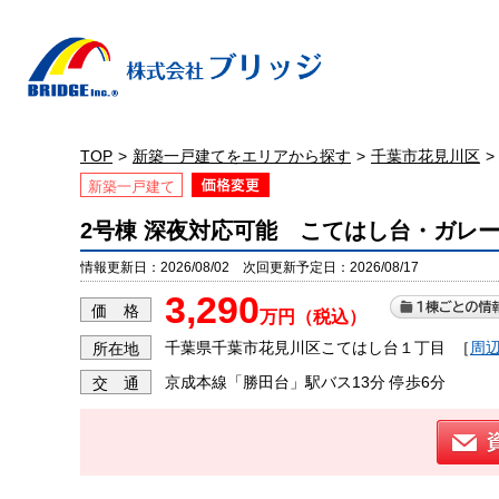
TOP
新築一戸建てをエリアから探す
千葉市花見川区
新築一戸建て
2号棟 深夜対応可能 こてはし台・ガレ
情報更新日：2026/08/02 次回更新予定日：2026/08/17
3,290
価 格
万円（税込）
千葉県千葉市花見川区こてはし台１丁目
［
周
所在地
京成本線「勝田台」駅バス13分 停歩6分
交 通