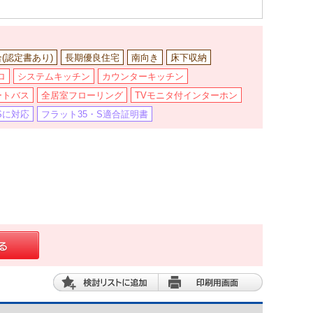
合(認定書あり)
長期優良住宅
南向き
床下収納
ロ
システムキッチン
カウンターキッチン
ートバス
全居室フローリング
TVモニタ付インターホン
Sに対応
フラット35・S適合証明書