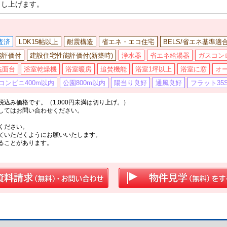
申し上げます。
査済
LDK15帖以上
耐震構造
省エネ・エコ住宅
BELS/省エネ基準適
能評価付
建設住宅性能評価付(新築時)
浄水器
省エネ給湯器
ガスコン
洗面台
浴室乾燥機
浴室暖房
追焚機能
浴室1坪以上
浴室に窓
オ
コンビニ400m以内
公園800m以内
陽当り良好
通風良好
フラット35
込み価格です。（1,000円未満は切り上げ。）
してはお問い合わせください。
ください。
ていただくようにお願いいたします。
ることがあります。