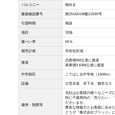
バルコニー
南向き
建築確認番号
第25UDI1W建11830号
引渡時期
相談
地目
宅地
建ぺい率
50％
都市計画
市街化区域
北西側5M公道に接道
接道
南東側3.64M公道に接道
中学校区
こてはし台中学校（1406m）
設備
公営水道、本下水、都市ガス
当社はお客様の様々なニーズ
特に千葉県内の「売りたい」
ださいませ。
備考・制限等
豊富な情報力とお客様に合せ
どうぞ『株式会社ブリッジ』