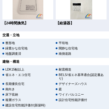
【24時間換気】
【給湯器】
交通・立地
整形地
平坦地
緑豊かな住宅地
閑静な住宅地
地盤調査済
南側道路
建物・構造
LDK15帖以上
耐震構造
省エネ・エコ住宅
BELS/省エネ基準適合(認定書あ
り)
長期優良住宅
デザイナーズハウス
南向き
庭
床下収納
ワイドバルコニー
複層ガラス
設計住宅性能評価付
建設住宅性能評価付(新築時)