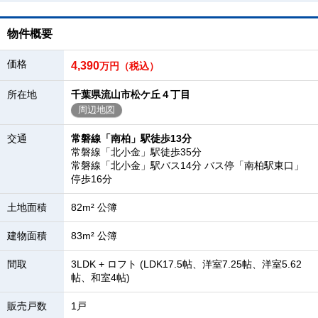
物件概要
価格
4,390
万円（税込）
所在地
千葉県流山市松ケ丘４丁目
周辺地図
交通
常磐線「南柏」駅徒歩13分
常磐線「北小金」駅徒歩35分
常磐線「北小金」駅バス14分 バス停「南柏駅東口」
停歩16分
土地面積
82m² 公簿
建物面積
83m² 公簿
間取
3LDK + ロフト (LDK17.5帖、洋室7.25帖、洋室5.62
帖、和室4帖)
販売戸数
1戸