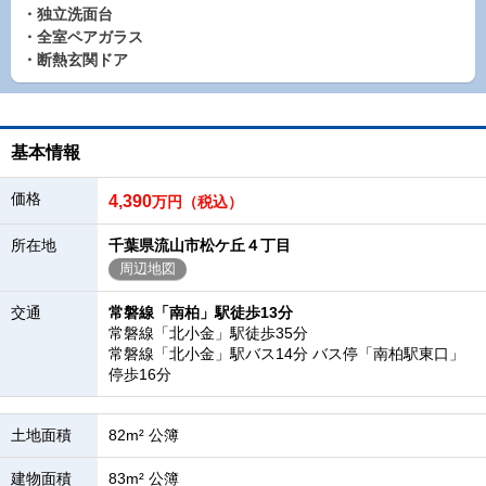
・独立洗面台
・全室ペアガラス
・断熱玄関ドア
基本情報
価格
4,390
万円（税込）
所在地
千葉県流山市松ケ丘４丁目
周辺地図
交通
常磐線「南柏」駅徒歩13分
常磐線「北小金」駅徒歩35分
常磐線「北小金」駅バス14分 バス停「南柏駅東口」
停歩16分
土地面積
82m² 公簿
建物面積
83m² 公簿