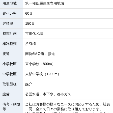
用途地域
第一種低層住居専用地域
建ぺい率
60％
容積率
150％
都市計画
市街化区域
権利種類
所有権
接道
南側6M公道に接道
小学校区
東小学校（800m）
中学校区
東部中学校（1200m）
取引態様
媒介
設備
公営水道、本下水、都市ガス
備考・制限
当社はお客様の様々なニーズにお応えするため、社員
等
一同、全力で日々の業務に取り組んでおります。