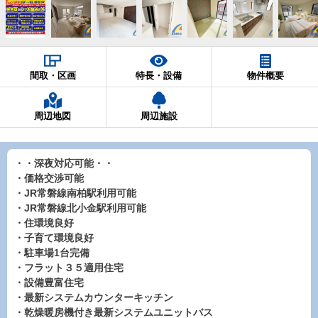
間取・区画
特長・設備
物件概要
周辺地図
周辺施設
・・深夜対応可能・・
・価格交渉可能
・JR常磐線南柏駅利用可能
・JR常磐線北小金駅利用可能
・住環境良好
・子育て環境良好
・駐車場1台完備
・フラット３５適用住宅
・設備豊富住宅
・最新システムカウンターキッチン
・乾燥暖房機付き最新システムユニットバス