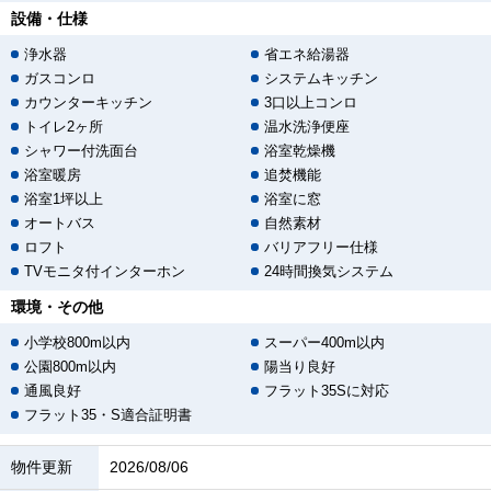
設備・仕様
浄水器
省エネ給湯器
ガスコンロ
システムキッチン
カウンターキッチン
3口以上コンロ
トイレ2ヶ所
温水洗浄便座
シャワー付洗面台
浴室乾燥機
浴室暖房
追焚機能
浴室1坪以上
浴室に窓
オートバス
自然素材
ロフト
バリアフリー仕様
TVモニタ付インターホン
24時間換気システム
環境・その他
小学校800m以内
スーパー400m以内
公園800m以内
陽当り良好
通風良好
フラット35Sに対応
フラット35・S適合証明書
物件更新
2026/08/06