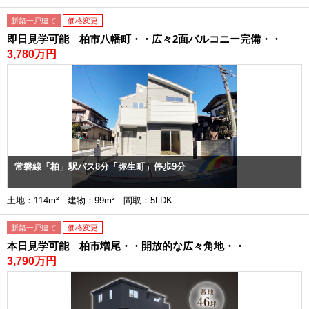
新築一戸建て
価格変更
即日見学可能 柏市八幡町・・広々2面バルコニー完備・・
3,780万円
常磐線「柏」駅バス8分「弥生町」停歩9分
土地：114m² 建物：99m² 間取：5LDK
新築一戸建て
価格変更
本日見学可能 柏市増尾・・開放的な広々角地・・
3,790万円