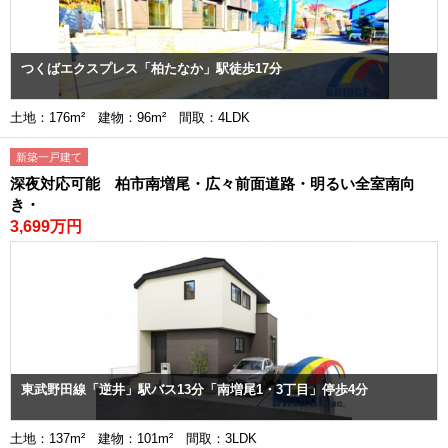
つくばエクスプレス「柏たなか」駅徒歩17分
土地：176m² 建物：96m² 間取：4LDK
新築一戸建て
深夜対応可能 柏市南増尾・広々前面道路・明るい全室南向
き・
3,699万円
東武野田線「逆井」駅バス13分「南増尾1・3丁目」停歩4分
土地：137m² 建物：101m² 間取：3LDK