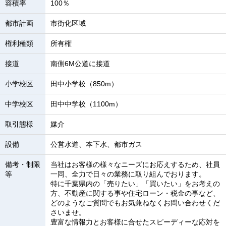
容積率
100％
都市計画
市街化区域
権利種類
所有権
接道
南側6M公道に接道
小学校区
田中小学校（850m）
中学校区
田中中学校（1100m）
取引態様
媒介
設備
公営水道、本下水、都市ガス
備考・制限
当社はお客様の様々なニーズにお応えするため、社員
等
一同、全力で日々の業務に取り組んでおります。
特に千葉県内の「売りたい」「買いたい」をお考えの
方、不動産に関する事や住宅ローン・税金の事など、
どのようなご質問でもお気兼ねなくお問い合わせくだ
さいませ。
豊富な情報力とお客様に合せたスピーディーな応対を