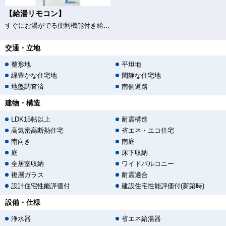
【給湯リモコン】
すぐにお湯がでる便利機能付き給湯器♪
交通・立地
整形地
平坦地
緑豊かな住宅地
閑静な住宅地
地盤調査済
南側道路
建物・構造
LDK15帖以上
耐震構造
高気密高断熱住宅
省エネ・エコ住宅
南向き
南庭
庭
床下収納
全居室収納
ワイドバルコニー
複層ガラス
耐震適合
設計住宅性能評価付
建設住宅性能評価付(新築時)
設備・仕様
浄水器
省エネ給湯器