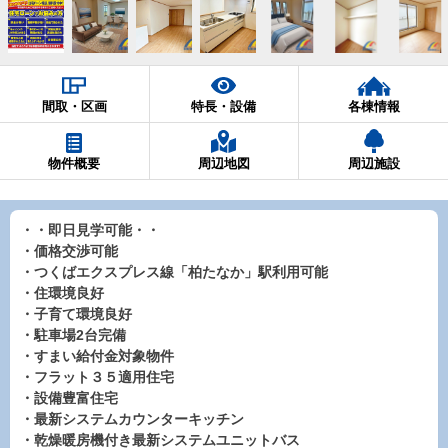
間取・区画
特長・設備
各棟情報
物件概要
周辺地図
周辺施設
・・即日見学可能・・
・価格交渉可能
・つくばエクスプレス線「柏たなか」駅利用可能
・住環境良好
・子育て環境良好
・駐車場2台完備
・すまい給付金対象物件
・フラット３５適用住宅
・設備豊富住宅
・最新システムカウンターキッチン
・乾燥暖房機付き最新システムユニットバス