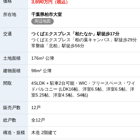
価格
3,690
万円（税込）
所在地
千葉県柏市大室
周辺地図
交通
つくばエクスプレス「柏たなか」駅徒歩17分
つくばエクスプレス「柏の葉キャンパス」駅徒歩29分
常磐線「北柏」駅徒歩56分
土地面積
176m² 公簿
建物面積
98m² 公簿
間取
4SLDK + 駐車2台可能・WIC・フリースペース・ワイ
ドバルコニー (LDK16帖、洋室6.5帖、洋室6.5帖、洋
室5.25帖、洋室4.5帖、S4帖)
販売戸数
12戸
総戸数
全12戸
構造・規模
木造 2階建て