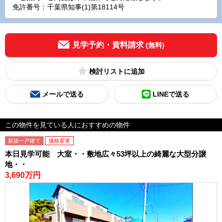
免許番号：千葉県知事(1)第18114号
見学予約・資料請求
(無料)
検討リスト
メールで送る
LINEで送る
この物件を見ている人におすすめの物件
新築一戸建て
価格変更
本日見学可能 大室・・敷地広々53坪以上の綺麗な大型分譲
地・・
3,690万円