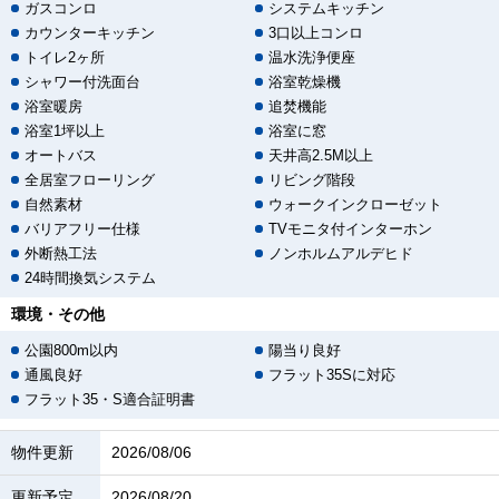
ガスコンロ
システムキッチン
カウンターキッチン
3口以上コンロ
トイレ2ヶ所
温水洗浄便座
シャワー付洗面台
浴室乾燥機
浴室暖房
追焚機能
浴室1坪以上
浴室に窓
オートバス
天井高2.5M以上
全居室フローリング
リビング階段
自然素材
ウォークインクローゼット
バリアフリー仕様
TVモニタ付インターホン
外断熱工法
ノンホルムアルデヒド
24時間換気システム
環境・その他
公園800m以内
陽当り良好
通風良好
フラット35Sに対応
フラット35・S適合証明書
物件更新
2026/08/06
更新予定
2026/08/20