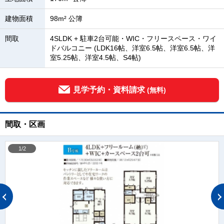
建物面積
98m² 公簿
間取
4SLDK + 駐車2台可能・WIC・フリースペース・ワイ
ドバルコニー (LDK16帖、洋室6.5帖、洋室6.5帖、洋
室5.25帖、洋室4.5帖、S4帖)
見学予約・資料請求
(無料)
間取・区画
1/2