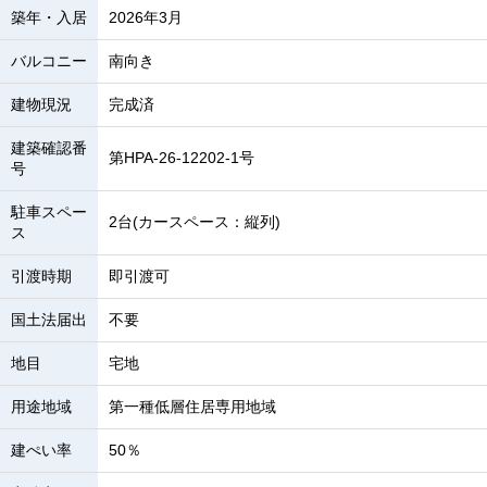
築年・入居
2026年3月
バルコニー
南向き
建物現況
完成済
建築確認番
第HPA-26-12202-1号
号
駐車スペー
2台(カースペース：縦列)
ス
引渡時期
即引渡可
国土法届出
不要
地目
宅地
用途地域
第一種低層住居専用地域
建ぺい率
50％