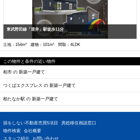
東武野田線「逆井」駅徒歩11分
土地：154m² 建物：101m² 間取：4LDK
この物件と条件の近い物件
柏市 の 新築一戸建て
つくばエクスプレス の 新築一戸建て
柏たなか駅 の 新築一戸建て
損をしない不動産売買5項目
房総移住相談窓口
物件検索
会社概要
スタッフ紹介
お問い合わせ