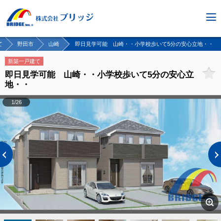
て
野田市
山崎
即日見学可能 山崎・・小学校歩いて5分の安心立地・・
新築一戸建て
即日見学可能 山崎・・小学校歩いて5分の安心立
地・・
1/26