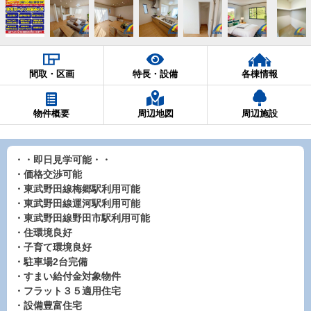
間取・区画
特長・設備
各棟情報
物件概要
周辺地図
周辺施設
・・即日見学可能・・
・価格交渉可能
・東武野田線梅郷駅利用可能
・東武野田線運河駅利用可能
・東武野田線野田市駅利用可能
・住環境良好
・子育て環境良好
・駐車場2台完備
・すまい給付金対象物件
・フラット３５適用住宅
・設備豊富住宅