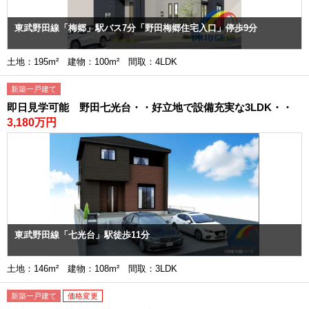
東武野田線「梅郷」駅バス7分「野田梅郷住宅入口」停歩9分
土地：195m² 建物：100m² 間取：4LDK
新築一戸建て
即日見学可能 野田七光台・・好立地で設備充実な3LDK・・
3,180万円
東武野田線「七光台」駅徒歩11分
土地：146m² 建物：108m² 間取：3LDK
新築一戸建て
価格変更