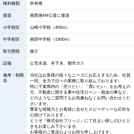
権利種類
所有権
接道
南西側4M公道に接道
小学校区
山崎小学校（400m）
中学校区
南部中学校（1900m）
取引態様
媒介
設備
公営水道、本下水、都市ガス
備考・制限
当社はお客様の様々なニーズにお応えするため、社員
等
一同、全力で日々の業務に取り組んでおります。
特に千葉県内の「売りたい」「買いたい」をお考えの
方、不動産に関する事や住宅ローン・税金の事など、
どのようなご質問でもお気兼ねなくお問い合わせくだ
さいませ。
豊富な情報力とお客様に合せたスピーディーな応対を
心掛けております。
どうぞ『株式会社ブリッジ』にて住まい探しのひとと
きをお楽しみ下さいませ。
お客様のご来店心よりお待ち申し上げます。