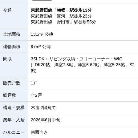
交通
東武野田線「梅郷」駅徒歩13分
東武野田線「運河」駅徒歩23分
東武野田線「野田市」駅徒歩55分
土地面積
131m² 公簿
建物面積
97m² 公簿
間取
3SLDK + リビング収納・フリーコーナー・WIC
(LDK20帖、洋室7.5帖、洋室6.62帖、洋室5.25帖、S2
帖)
販売戸数
1戸
総戸数
全2戸
構造・規模
木造 2階建て
築年・入居
2026年6月中旬
バルコニー
南西向き