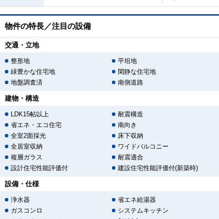
物件の特長／注目の設備
交通・立地
整形地
平坦地
緑豊かな住宅地
閑静な住宅地
地盤調査済
南側道路
建物・構造
LDK15帖以上
耐震構造
省エネ・エコ住宅
南向き
全室2面採光
床下収納
全居室収納
ワイドバルコニー
複層ガラス
耐震適合
設計住宅性能評価付
建設住宅性能評価付(新築時)
設備・仕様
浄水器
省エネ給湯器
ガスコンロ
システムキッチン