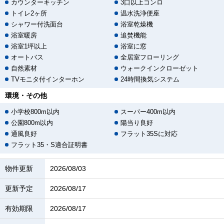
カウンターキッチン
3口以上コンロ
トイレ2ヶ所
温水洗浄便座
シャワー付洗面台
浴室乾燥機
浴室暖房
追焚機能
浴室1坪以上
浴室に窓
オートバス
全居室フローリング
自然素材
ウォークインクローゼット
TVモニタ付インターホン
24時間換気システム
環境・その他
小学校800m以内
スーパー400m以内
公園800m以内
陽当り良好
通風良好
フラット35Sに対応
フラット35・S適合証明書
物件更新
2026/08/03
更新予定
2026/08/17
有効期限
2026/08/17