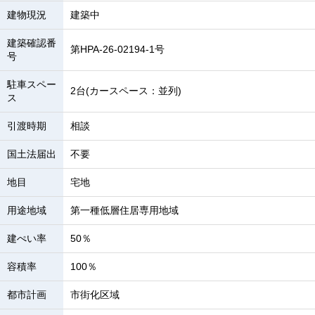
建物現況
建築中
建築確認番
第HPA-26-02194-1号
号
駐車スペー
2台(カースペース：並列)
ス
引渡時期
相談
国土法届出
不要
地目
宅地
用途地域
第一種低層住居専用地域
建ぺい率
50％
容積率
100％
都市計画
市街化区域