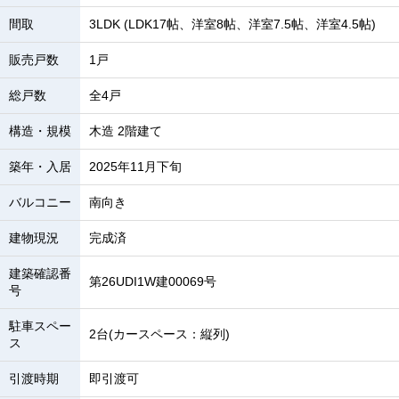
間取
3LDK (LDK17帖、洋室8帖、洋室7.5帖、洋室4.5帖)
販売戸数
1戸
総戸数
全4戸
構造・規模
木造 2階建て
築年・入居
2025年11月下旬
バルコニー
南向き
建物現況
完成済
建築確認番
第26UDI1W建00069号
号
駐車スペー
2台(カースペース：縦列)
ス
引渡時期
即引渡可