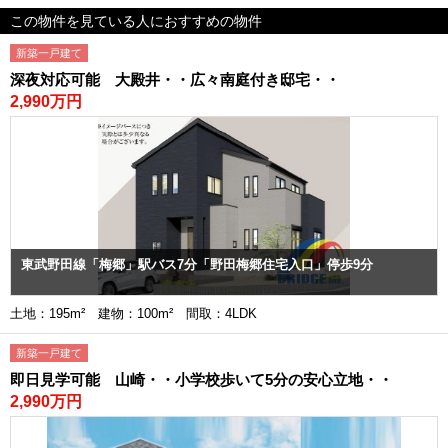
この物件を見ている人におすすめの物件
新築一戸建て
深夜対応可能 大殿井・・広々南庭付き邸宅・・
2,990万円
東武野田線「梅郷」駅バス7分「野田梅郷住宅入口」停歩9分
土地：195m² 建物：100m² 間取：4LDK
新築一戸建て
即日見学可能 山崎・・小学校歩いて5分の安心立地・・
2,990万円