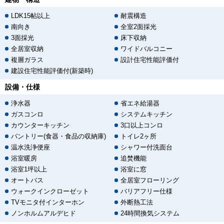
LDK15帖以上
耐震構造
南向き
全室2面採光
3面採光
床下収納
全居室収納
ワイドバルコニー
複層ガラス
設計住宅性能評価付
建設住宅性能評価付(新築時)
設備・仕様
浄水器
省エネ給湯器
ガスコンロ
システムキッチン
カウンターキッチン
3口以上コンロ
パントリー(食器・食品の収納庫)
トイレ2ヶ所
温水洗浄便座
シャワー付洗面台
浴室暖房
追焚機能
浴室1坪以上
浴室に窓
オートバス
全居室フローリング
ウォークインクローゼット
バリアフリー仕様
TVモニタ付インターホン
外断熱工法
ノンホルムアルデヒド
24時間換気システム