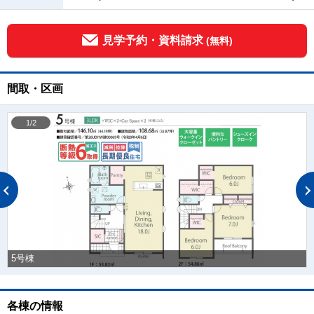
見学予約・資料請求
(無料)
間取・区画
1/2
5号棟
各棟の情報