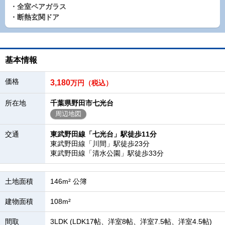
・全室ペアガラス
・断熱玄関ドア
基本情報
価格
3,180
万円（税込）
所在地
千葉県野田市七光台
周辺地図
交通
東武野田線「七光台」駅徒歩11分
東武野田線「川間」駅徒歩23分
東武野田線「清水公園」駅徒歩33分
土地面積
146m² 公簿
建物面積
108m²
間取
3LDK (LDK17帖、洋室8帖、洋室7.5帖、洋室4.5帖)