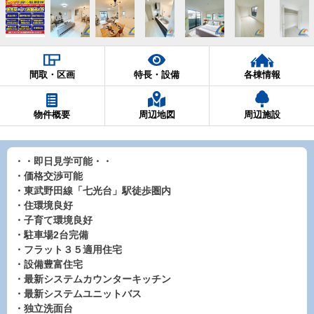
間取・区画
特長・設備
各棟情報
物件概要
周辺地図
周辺施設
・・即日見学可能・・
・価格交渉可能
・東武野田線「七光台」駅徒歩圏内
・住環境良好
・子育て環境良好
・駐車場2台完備
・フラット３５適用住宅
・設備豊富住宅
・最新システムカウンターキッチン
・最新システムユニットバス
・独立洗面台