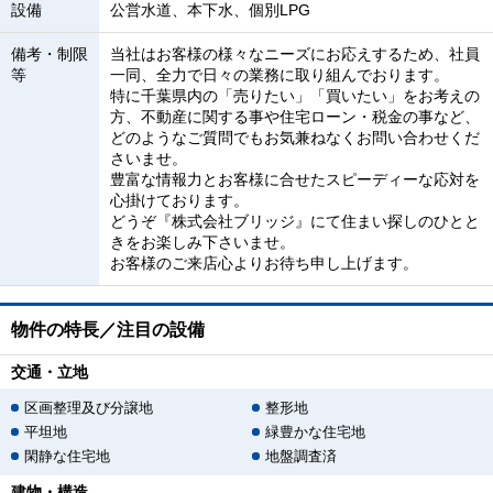
設備
公営水道、本下水、個別LPG
備考・制限
当社はお客様の様々なニーズにお応えするため、社員
等
一同、全力で日々の業務に取り組んでおります。
特に千葉県内の「売りたい」「買いたい」をお考えの
方、不動産に関する事や住宅ローン・税金の事など、
どのようなご質問でもお気兼ねなくお問い合わせくだ
さいませ。
豊富な情報力とお客様に合せたスピーディーな応対を
心掛けております。
どうぞ『株式会社ブリッジ』にて住まい探しのひとと
きをお楽しみ下さいませ。
お客様のご来店心よりお待ち申し上げます。
物件の特長／注目の設備
交通・立地
区画整理及び分譲地
整形地
平坦地
緑豊かな住宅地
閑静な住宅地
地盤調査済
建物・構造