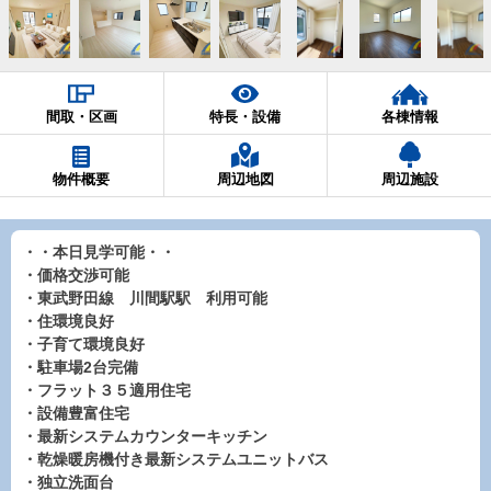
間取・区画
特長・設備
各棟情報
物件概要
周辺地図
周辺施設
・・本日見学可能・・
・価格交渉可能
・東武野田線 川間駅駅 利用可能
・住環境良好
・子育て環境良好
・駐車場2台完備
・フラット３５適用住宅
・設備豊富住宅
・最新システムカウンターキッチン
・乾燥暖房機付き最新システムユニットバス
・独立洗面台