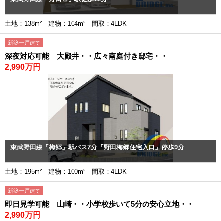
土地：138m² 建物：104m² 間取：4LDK
新築一戸建て
深夜対応可能 大殿井・・広々南庭付き邸宅・・
2,990万円
東武野田線「梅郷」駅バス7分「野田梅郷住宅入口」停歩9分
土地：195m² 建物：100m² 間取：4LDK
新築一戸建て
即日見学可能 山崎・・小学校歩いて5分の安心立地・・
2,990万円