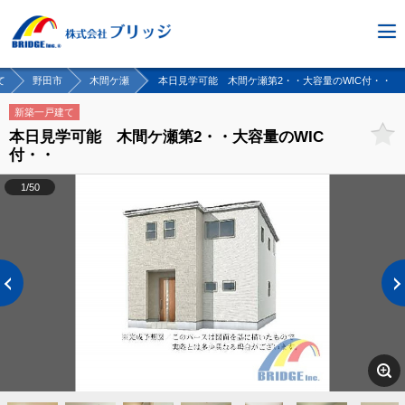
て
野田市
木間ケ瀬
本日見学可能 木間ケ瀬第2・・大容量のWIC付・・
新築一戸建て
本日見学可能 木間ケ瀬第2・・大容量のWIC
付・・
1/50