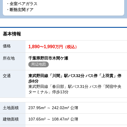
・全室ペアガラス
・断熱玄関ドア
基本情報
価格
1,890
1,990
〜
万円（税込）
所在地
千葉県野田市木間ケ瀬
周辺地図
交通
東武野田線「川間」駅バス32分 バス停「上羽貫」停
歩8分
東武野田線「春日部」駅バス31分 バス停「関宿中央
ターミナル」停歩13分
土地面積
237.95m² ～ 242.02m² 公簿
建物面積
107.65m² ～ 108.47m² 公簿