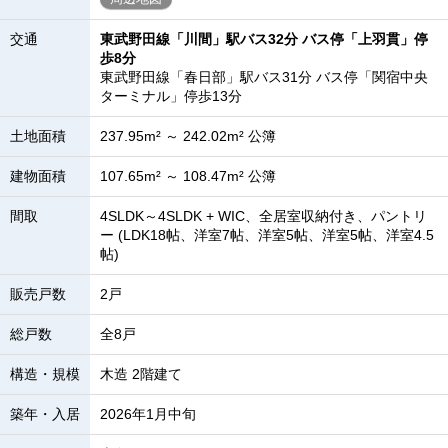
交通
東武野田線「川間」駅バス32分 バス停「上羽貫」停
歩8分
東武野田線「春日部」駅バス31分 バス停「関宿中央
ターミナル」停歩13分
土地面積
237.95m² ～ 242.02m² 公簿
建物面積
107.65m² ～ 108.47m² 公簿
間取
4SLDK～4SLDK + WIC、全居室収納付き、パントリ
ー (LDK18帖、洋室7帖、洋室5帖、洋室5帖、洋室4.5
帖)
販売戸数
2戸
総戸数
全8戸
構造・規模
木造 2階建て
築年・入居
2026年1月中旬