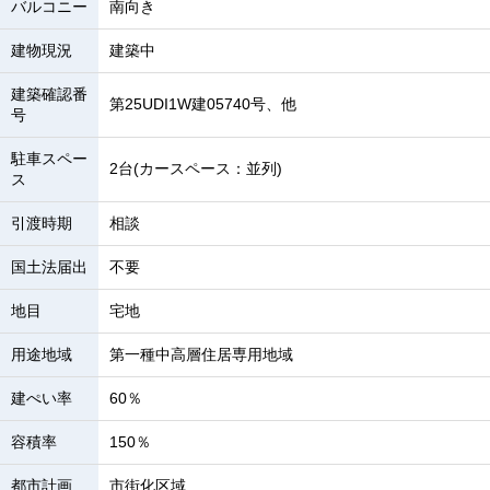
バルコニー
南向き
建物現況
建築中
建築確認番
第25UDI1W建05740号、他
号
駐車スペー
2台(カースペース：並列)
ス
引渡時期
相談
国土法届出
不要
地目
宅地
用途地域
第一種中高層住居専用地域
建ぺい率
60％
容積率
150％
都市計画
市街化区域