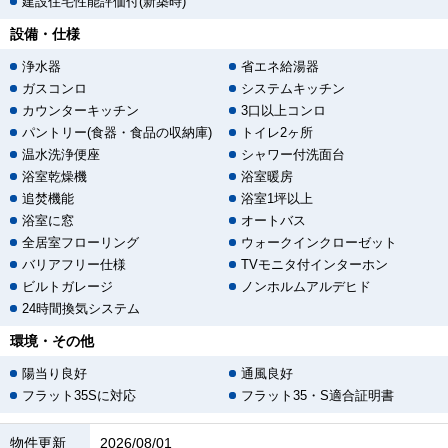
建設住宅性能評価付(新築時)
設備・仕様
浄水器
省エネ給湯器
ガスコンロ
システムキッチン
カウンターキッチン
3口以上コンロ
パントリー(食器・食品の収納庫)
トイレ2ヶ所
温水洗浄便座
シャワー付洗面台
浴室乾燥機
浴室暖房
追焚機能
浴室1坪以上
浴室に窓
オートバス
全居室フローリング
ウォークインクローゼット
バリアフリー仕様
TVモニタ付インターホン
ビルトガレージ
ノンホルムアルデヒド
24時間換気システム
環境・その他
陽当り良好
通風良好
フラット35Sに対応
フラット35・S適合証明書
物件更新
2026/08/01