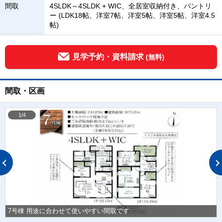
間取
4SLDK～4SLDK + WIC、全居室収納付き、パントリ
ー (LDK18帖、洋室7帖、洋室5帖、洋室5帖、洋室4.5
帖)
見学予約・資料請求
(無料)
間取・区画
1/4
7号棟 用途に合わせて使いやすい間取です