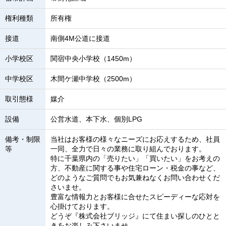
権利種類
所有権
接道
南側4M公道に接道
小学校区
関宿中央小学校（1450m）
中学校区
木間ケ瀬中学校（2500m）
取引態様
媒介
設備
公営水道、本下水、個別LPG
備考・制限
当社はお客様の様々なニーズにお応えするため、社員
等
一同、全力で日々の業務に取り組んでおります。
特に千葉県内の「売りたい」「買いたい」をお考えの
方、不動産に関する事や住宅ローン・税金の事など、
どのようなご質問でもお気兼ねなくお問い合わせくだ
さいませ。
豊富な情報力とお客様に合せたスピーディーな応対を
心掛けております。
どうぞ『株式会社ブリッジ』にて住まい探しのひとと
きをお楽しみ下さいませ。