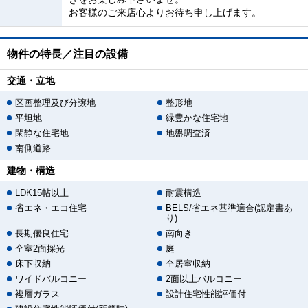
お客様のご来店心よりお待ち申し上げます。
物件の特長／注目の設備
交通・立地
区画整理及び分譲地
整形地
平坦地
緑豊かな住宅地
閑静な住宅地
地盤調査済
南側道路
建物・構造
LDK15帖以上
耐震構造
省エネ・エコ住宅
BELS/省エネ基準適合(認定書あ
り)
長期優良住宅
南向き
全室2面採光
庭
床下収納
全居室収納
ワイドバルコニー
2面以上バルコニー
複層ガラス
設計住宅性能評価付