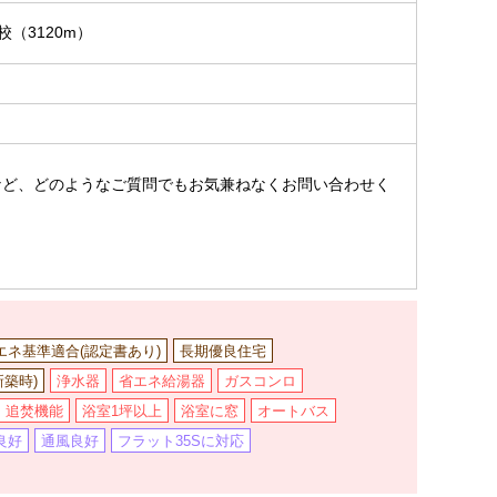
校（3120m）
。
など、どのようなご質問でもお気兼ねなくお問い合わせく
省エネ基準適合(認定書あり)
長期優良住宅
築時)
浄水器
省エネ給湯器
ガスコンロ
追焚機能
浴室1坪以上
浴室に窓
オートバス
良好
通風良好
フラット35Sに対応