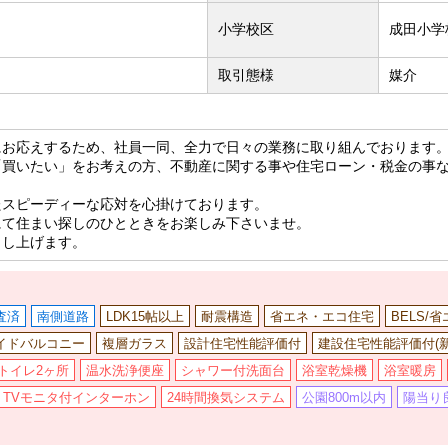
小学校区
成田小学
取引態様
媒介
にお応えするため、社員一同、全力で日々の業務に取り組んでおります
「買いたい」をお考えの方、不動産に関する事や住宅ローン・税金の事
たスピーディーな応対を心掛けております。
にて住まい探しのひとときをお楽しみ下さいませ。
申し上げます。
査済
南側道路
LDK15帖以上
耐震構造
省エネ・エコ住宅
BELS/
イドバルコニー
複層ガラス
設計住宅性能評価付
建設住宅性能評価付(新
トイレ2ヶ所
温水洗浄便座
シャワー付洗面台
浴室乾燥機
浴室暖房
TVモニタ付インターホン
24時間換気システム
公園800m以内
陽当り