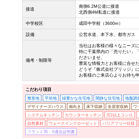
南側6.2M公道に接道
接道
北西側4M私道に接道
中学校区
成田中学校（3600m）
設備
公営水道、本下水、都市ガス
当社はお客様の様々なニーズ
特に千葉県内の「売りたい」
ださいませ。
備考・制限等
豊富な情報力とお客様に合せ
どうぞ『株式会社ブリッジ』
お客様のご来店心よりお待ち
こだわり項目
整形地
平坦地
緑豊かな住宅地
閑静な住宅地
地盤調
デザイナーズハウス
南向き
床下収納
全居室収納
ワ
システムキッチン
カウンターキッチン
3口以上コンロ
自然素材
ウォークインクローゼット
バリアフリー仕様
フラット35・S適合証明書