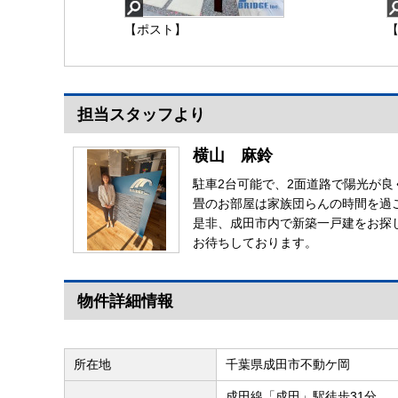
【ポスト】
担当スタッフより
横山 麻鈴
駐車2台可能で、2面道路で陽光が
畳のお部屋は家族団らんの時間を過
是非、成田市内で新築一戸建をお探
お待ちしております。
物件詳細情報
所在地
千葉県成田市不動ケ岡
成田線「成田」駅徒歩31分