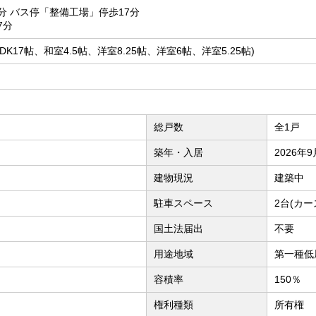
分 バス停「整備工場」停歩17分
7分
(LDK17帖、和室4.5帖、洋室8.25帖、洋室6帖、洋室5.25帖)
総戸数
全1戸
築年・入居
2026年
建物現況
建築中
駐車スペース
2台(カー
国土法届出
不要
用途地域
第一種低
容積率
150％
権利種類
所有権