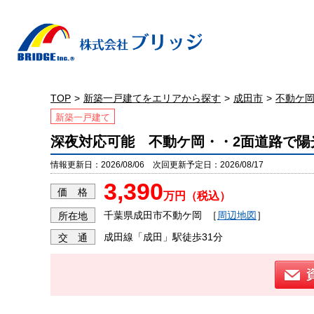
TOP
新築一戸建てをエリアから探す
成田市
不動ケ
新築一戸建て
深夜対応可能 不動ケ岡・・2面道路で陽
情報更新日：2026/08/06 次回更新予定日：2026/08/17
3,390
価 格
万円（税込）
千葉県成田市不動ケ岡
［
周辺地図
］
所在地
成田線「成田」駅徒歩31分
交 通