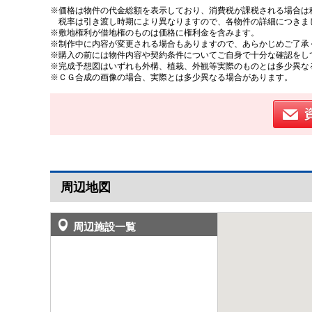
※価格は物件の代金総額を表示しており、消費税が課税される場合は税
税率は引き渡し時期により異なりますので、各物件の詳細につきま
※敷地権利が借地権のものは価格に権利金を含みます。
※制作中に内容が変更される場合もありますので、あらかじめご了承
※購入の前には物件内容や契約条件についてご自身で十分な確認をし
※完成予想図はいずれも外構、植栽、外観等実際のものとは多少異な
※ＣＧ合成の画像の場合、実際とは多少異なる場合があります。
周辺地図
周辺施設一覧