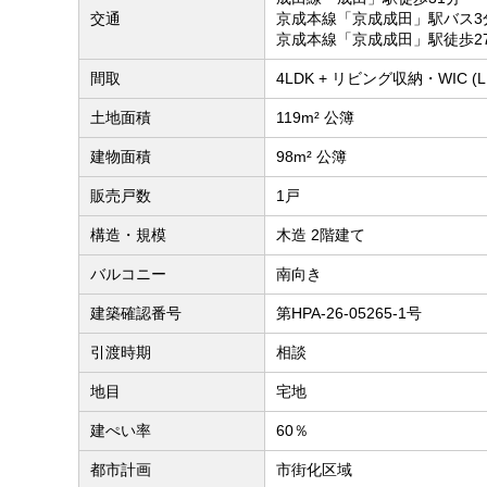
交通
京成本線「京成成田」駅バス3
京成本線「京成成田」駅徒歩2
間取
4LDK + リビング収納・WIC 
土地面積
119m² 公簿
建物面積
98m² 公簿
販売戸数
1戸
構造・規模
木造 2階建て
バルコニー
南向き
建築確認番号
第HPA-26-05265-1号
引渡時期
相談
地目
宅地
建ぺい率
60％
都市計画
市街化区域