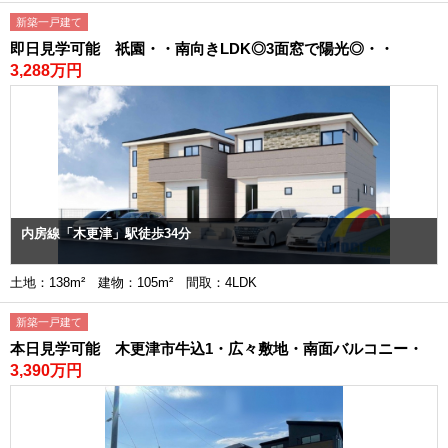
新築一戸建て
即日見学可能 祇園・・南向きLDK◎3面窓で陽光◎・・
3,288万円
内房線「木更津」駅徒歩34分
土地：138m² 建物：105m² 間取：4LDK
新築一戸建て
本日見学可能 木更津市牛込1・広々敷地・南面バルコニー・
3,390万円