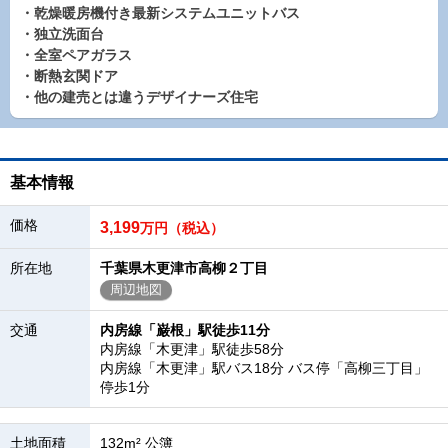
・乾燥暖房機付き最新システムユニットバス
・独立洗面台
・全室ペアガラス
・断熱玄関ドア
・他の建売とは違うデザイナーズ住宅
基本情報
価格
3,199
万円（税込）
所在地
千葉県木更津市高柳２丁目
周辺地図
交通
内房線「巌根」駅徒歩11分
内房線「木更津」駅徒歩58分
内房線「木更津」駅バス18分 バス停「高柳三丁目」
停歩1分
土地面積
132m² 公簿