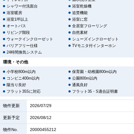
シャワー付洗面台
浴室乾燥機
浴室暖房
追焚機能
浴室1坪以上
浴室に窓
オートバス
全居室フローリング
リビング階段
自然素材
ウォークインクローゼット
シューズインクローゼット
バリアフリー仕様
TVモニタ付インターホン
24時間換気システム
環境・その他
小学校800m以内
保育園・幼稚園800m以内
コンビニ400m以内
公園800m以内
陽当り良好
通風良好
フラット35Sに対応
フラット35・S適合証明書
物件更新
2026/07/29
更新予定
2026/08/12
物件No.
20000455212