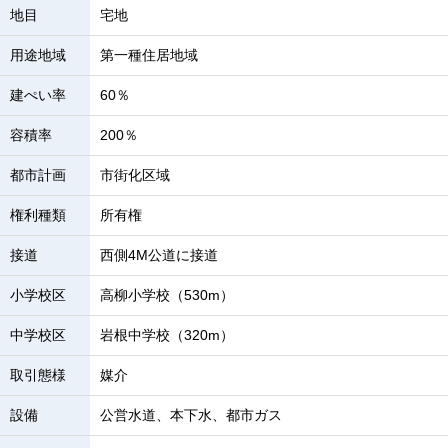
地目
宅地
用途地域
第一種住居地域
建ぺい率
60％
容積率
200％
都市計画
市街化区域
権利種類
所有権
接道
西側4M公道に接道
小学校区
高柳小学校（530m）
中学校区
岩根中学校（320m）
取引態様
媒介
設備
公営水道、本下水、都市ガス