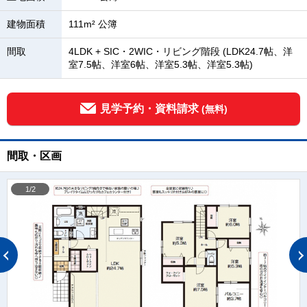
建物面積
111m² 公簿
間取
4LDK + SIC・2WIC・リビング階段 (LDK24.7帖、洋
室7.5帖、洋室6帖、洋室5.3帖、洋室5.3帖)
見学予約・資料請求
(無料)
間取・区画
1/2