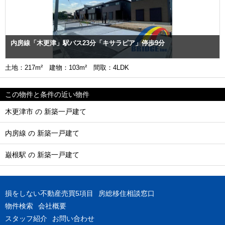
内房線「木更津」駅バス23分「キサラピア」停歩9分
土地：217m² 建物：103m² 間取：4LDK
この物件と条件の近い物件
木更津市 の 新築一戸建て
内房線 の 新築一戸建て
巌根駅 の 新築一戸建て
損をしない不動産売買5項目
房総移住相談窓口
物件検索
会社概要
スタッフ紹介
お問い合わせ