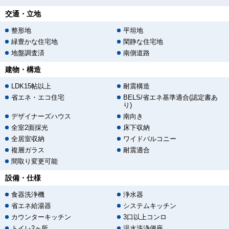
交通・立地
整形地
平坦地
緑豊かな住宅地
閑静な住宅地
地盤調査済
南側道路
建物・構造
LDK15帖以上
耐震構造
省エネ・エコ住宅
BELS/省エネ基準適合(認定書あ
り)
デザイナーズハウス
南向き
全室2面採光
床下収納
全居室収納
ワイドバルコニー
複層ガラス
耐震適合
間取り変更可能
設備・仕様
食器洗浄機
浄水器
省エネ給湯器
システムキッチン
カウンターキッチン
3口以上コンロ
トイレ2ヶ所
温水洗浄便座