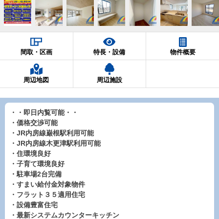
間取・区画
特長・設備
物件概要
周辺地図
周辺施設
・・即日内覧可能・・
・価格交渉可能
・JR内房線巌根駅利用可能
・JR内房線木更津駅利用可能
・住環境良好
・子育て環境良好
・駐車場2台完備
・すまい給付金対象物件
・フラット３５適用住宅
・設備豊富住宅
・最新システムカウンターキッチン