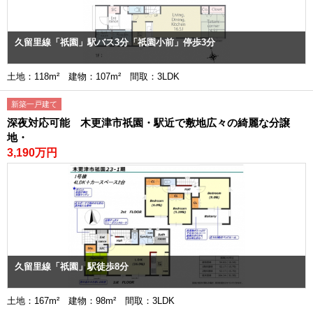
久留里線「祇園」駅バス3分「祇園小前」停歩3分
土地：118m² 建物：107m² 間取：3LDK
新築一戸建て
深夜対応可能 木更津市祇園・駅近で敷地広々の綺麗な分譲
地・
3,190万円
久留里線「祇園」駅徒歩8分
土地：167m² 建物：98m² 間取：3LDK