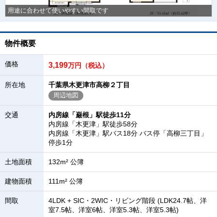
用途に合わせて使いやすい間取です
物件概要
価格
3,199
万円（税込）
所在地
千葉県木更津市高柳２丁目
周辺地図
交通
内房線「巌根」駅徒歩11分
内房線「木更津」駅徒歩58分
内房線「木更津」駅バス18分 バス停「高柳三丁目」
停歩1分
土地面積
132m² 公簿
建物面積
111m² 公簿
間取
4LDK + SIC・2WIC・リビング階段 (LDK24.7帖、洋
室7.5帖、洋室6帖、洋室5.3帖、洋室5.3帖)