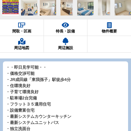
間取・区画
特長・設備
物件概要
周辺地図
周辺施設
・・即日見学可能・・
・価格交渉可能
・JR成田線「東我孫子」駅徒歩4分
・住環境良好
・子育て環境良好
・駐車場2台完備
・フラット３５適用住宅
・設備豊富住宅
・最新システムカウンターキッチン
・最新システムユニットバス
・独立洗面台