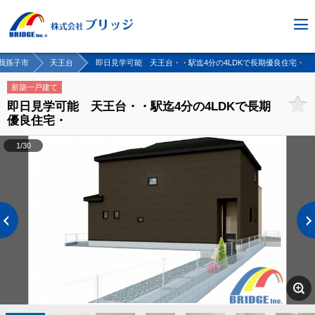
我孫子市
天王台
即日見学可能 天王台・・駅迄4分の4LDKで長期優良住宅・
新築一戸建て
即日見学可能 天王台・・駅迄4分の4LDKで長期
優良住宅・
1/30