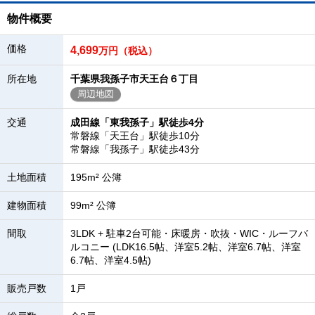
物件概要
価格
4,699
万円（税込）
所在地
千葉県我孫子市天王台６丁目
周辺地図
交通
成田線「東我孫子」駅徒歩4分
常磐線「天王台」駅徒歩10分
常磐線「我孫子」駅徒歩43分
土地面積
195m² 公簿
建物面積
99m² 公簿
間取
3LDK + 駐車2台可能・床暖房・吹抜・WIC・ルーフバ
ルコニー (LDK16.5帖、洋室5.2帖、洋室6.7帖、洋室
6.7帖、洋室4.5帖)
販売戸数
1戸