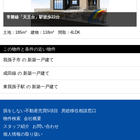
常磐線「天王台」駅徒歩22分
土地：185m² 建物：118m² 間取：4LDK
この物件と条件の近い物件
我孫子市 の 新築一戸建て
成田線 の 新築一戸建て
東我孫子駅 の 新築一戸建て
損をしない不動産売買5項目
房総移住相談窓口
物件検索
会社概要
スタッフ紹介
お問い合わせ
個人情報の取り扱い