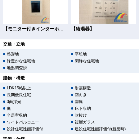
【モニター付きインターホン】
【給湯器】
交通・立地
整形地
平坦地
緑豊かな住宅地
閑静な住宅地
地盤調査済
建物・構造
LDK15帖以上
耐震構造
長期優良住宅
南向き
3面採光
南庭
庭
床下収納
全居室収納
吹抜け
ワイドバルコニー
複層ガラス
設計住宅性能評価付
建設住宅性能評価付(新築時)