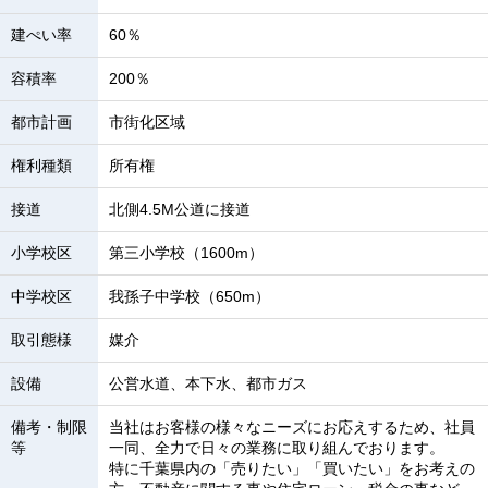
建ぺい率
60％
容積率
200％
都市計画
市街化区域
権利種類
所有権
接道
北側4.5M公道に接道
小学校区
第三小学校（1600m）
中学校区
我孫子中学校（650m）
取引態様
媒介
設備
公営水道、本下水、都市ガス
備考・制限
当社はお客様の様々なニーズにお応えするため、社員
等
一同、全力で日々の業務に取り組んでおります。
特に千葉県内の「売りたい」「買いたい」をお考えの