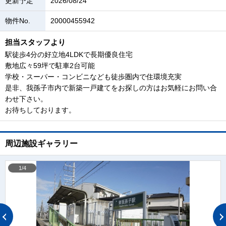
更新予定
2026/08/24
物件No.
20000455942
担当スタッフより
駅徒歩4分の好立地4LDKで長期優良住宅
敷地広々59坪で駐車2台可能
学校・スーパー・コンビニなども徒歩圏内で住環境充実
是非、我孫子市内で新築一戸建てをお探しの方はお気軽にお問い合
わせ下さい。
お待ちしております。
周辺施設ギャラリー
1/4