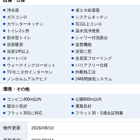
設備・仕様
浄水器
省エネ給湯器
ガスコンロ
システムキッチン
カウンターキッチン
3口以上コンロ
トイレ2ヶ所
温水洗浄便座
節水型トイレ
シャワー付洗面台
浴室暖房
追焚機能
浴室1坪以上
浴室に窓
オートバス
全居室フローリング
ウォークインクローゼット
バリアフリー仕様
TVモニタ付インターホン
外断熱工法
ノンホルムアルデヒド
24時間換気システム
環境・その他
コンビニ400m以内
公園800m以内
陽当り良好
通風良好
フラット35Sに対応
フラット35・S適合証明書
物件更新
2026/08/10