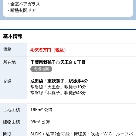
・全室ペアガラス
・断熱玄関ドア
基本情報
価格
4,699
万円（税込）
所在地
千葉県我孫子市天王台６丁目
周辺地図
交通
成田線「東我孫子」駅徒歩4分
常磐線「天王台」駅徒歩10分
常磐線「我孫子」駅徒歩43分
土地面積
195m² 公簿
建物面積
99m² 公簿
間取
3LDK + 駐車2台可能・床暖房・吹抜・WIC・ルーフバ