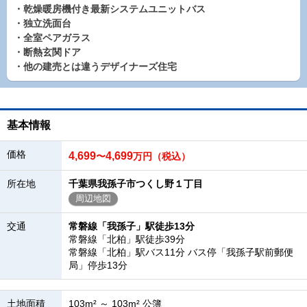
・乾燥暖房機付き最新システムユニットバス
・独立洗面台
・全室ペアガラス
・断熱玄関ドア
・他の建売とは違うデザイナーズ住宅
基本情報
価格
4,699
4,699
〜
万円（税込）
所在地
千葉県我孫子市つくし野１丁目
周辺地図
交通
常磐線「我孫子」駅徒歩13分
常磐線「北柏」駅徒歩39分
常磐線「北柏」駅バス11分 バス停「我孫子駅前郵便
局」停歩13分
土地面積
103m² ～ 103m² 公簿