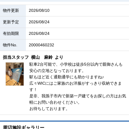
物件更新
2026/08/10
更新予定
2026/08/24
有効期限
2026/08/24
物件No.
20000460232
担当スタッフ
横山 麻鈴
より
駐車2台可能で、小学校は徒歩5分以内で親御さんも
安心の立地となっております。
駅もほど近く通勤通学にも助かりますね♪
広々WICにはご家族のお洋服がすっきり収納できま
す！
是非、我孫子市内で新築一戸建てをお探しの方はお気
軽にお問い合わせください。
お待ちしております。
周辺施設ギャラリー