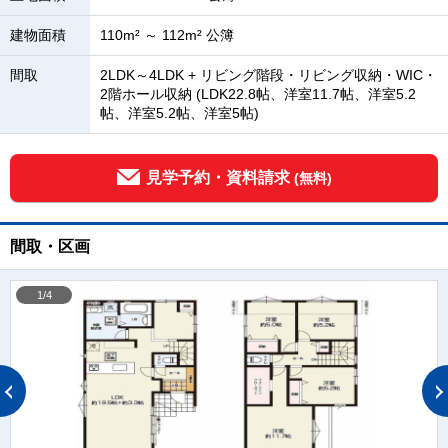
建物面積
110m² ～ 112m² 公簿
間取
2LDK～4LDK + リビング階段・リビング収納・WIC・
2階ホール収納 (LDK22.8帖、洋室11.7帖、洋室5.2
帖、洋室5.2帖、洋室5帖)
見学予約・資料請求
(無料)
間取・区画
1/4