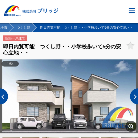
孫子市
つくし野
即日内覧可能 つくし野・・小学校歩いて5分の安心立地・・
新築一戸建て
即日内覧可能 つくし野・・小学校歩いて5分の安
心立地・・
1/54