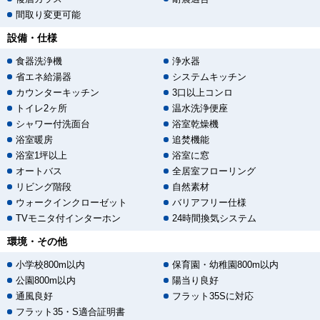
間取り変更可能
設備・仕様
食器洗浄機
浄水器
省エネ給湯器
システムキッチン
カウンターキッチン
3口以上コンロ
トイレ2ヶ所
温水洗浄便座
シャワー付洗面台
浴室乾燥機
浴室暖房
追焚機能
浴室1坪以上
浴室に窓
オートバス
全居室フローリング
リビング階段
自然素材
ウォークインクローゼット
バリアフリー仕様
TVモニタ付インターホン
24時間換気システム
環境・その他
小学校800m以内
保育園・幼稚園800m以内
公園800m以内
陽当り良好
通風良好
フラット35Sに対応
フラット35・S適合証明書