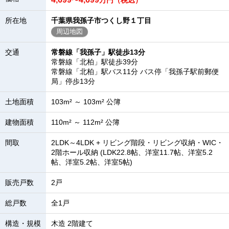
〜
万円（税込）
所在地
千葉県我孫子市つくし野１丁目
周辺地図
交通
常磐線「我孫子」駅徒歩13分
常磐線「北柏」駅徒歩39分
常磐線「北柏」駅バス11分 バス停「我孫子駅前郵便
局」停歩13分
土地面積
103m² ～ 103m² 公簿
建物面積
110m² ～ 112m² 公簿
間取
2LDK～4LDK + リビング階段・リビング収納・WIC・
2階ホール収納 (LDK22.8帖、洋室11.7帖、洋室5.2
帖、洋室5.2帖、洋室5帖)
販売戸数
2戸
総戸数
全1戸
構造・規模
木造 2階建て