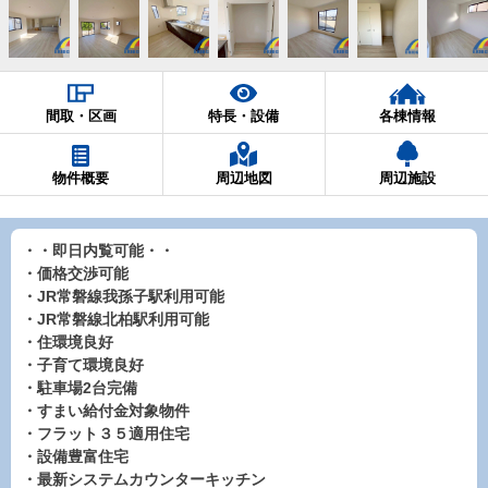
間取・区画
特長・設備
各棟情報
物件概要
周辺地図
周辺施設
・・即日内覧可能・・
・価格交渉可能
・JR常磐線我孫子駅利用可能
・JR常磐線北柏駅利用可能
・住環境良好
・子育て環境良好
・駐車場2台完備
・すまい給付金対象物件
・フラット３５適用住宅
・設備豊富住宅
・最新システムカウンターキッチン