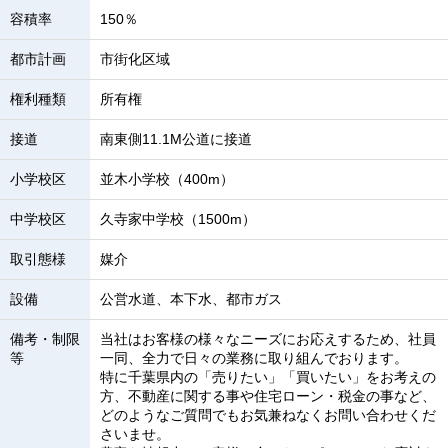
容積率
150％
都市計画
市街化区域
権利種類
所有権
接道
南東側11.1M公道に接道
小学校区
並木小学校（400m）
中学校区
久寺家中学校（1500m）
取引態様
媒介
設備
公営水道、本下水、都市ガス
備考・制限
当社はお客様の様々なニーズにお応えするため、社員
等
一同、全力で日々の業務に取り組んでおります。
特に千葉県内の「売りたい」「買いたい」をお考えの
方、不動産に関する事や住宅ローン・税金の事など、
どのようなご質問でもお気兼ねなくお問い合わせくだ
さいませ。