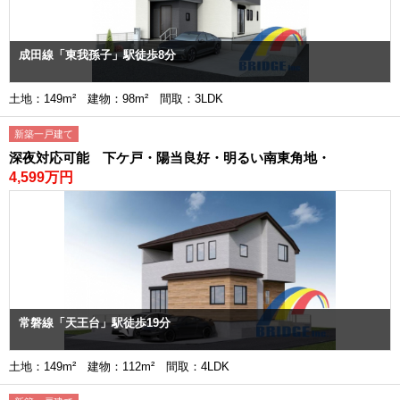
成田線「東我孫子」駅徒歩8分
土地：149m² 建物：98m² 間取：3LDK
新築一戸建て
深夜対応可能 下ケ戸・陽当良好・明るい南東角地・
4,599万円
常磐線「天王台」駅徒歩19分
土地：149m² 建物：112m² 間取：4LDK