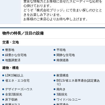
豊富な情報力とお客様に合せたスピーディーな応対を
心掛けております。
どうぞ『株式会社ブリッジ』にて住まい探しのひとと
きをお楽しみ下さいませ。
お客様のご来店心よりお待ち申し上げます。
物件の特長／注目の設備
交通・立地
整形地
平坦地
緑豊かな住宅地
閑静な住宅地
地盤調査済
南側道路
建物・構造
LDK15帖以上
耐震構造
省エネ・エコ住宅
BELS/省エネ基準適合(認定書あ
り)
デザイナーズハウス
南向き
全室2面採光
3面採光
床下収納
ワイドバルコニー
複層ガラス
耐震適合