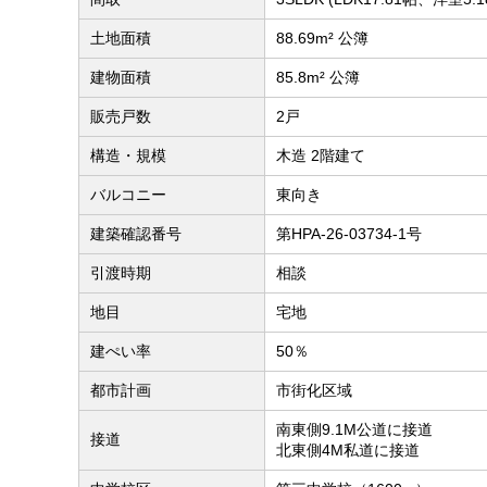
土地面積
88.69m² 公簿
建物面積
85.8m² 公簿
販売戸数
2戸
構造・規模
木造 2階建て
バルコニー
東向き
建築確認番号
第HPA-26-03734-1号
引渡時期
相談
地目
宅地
建ぺい率
50％
都市計画
市街化区域
南東側9.1M公道に接道
接道
北東側4M私道に接道