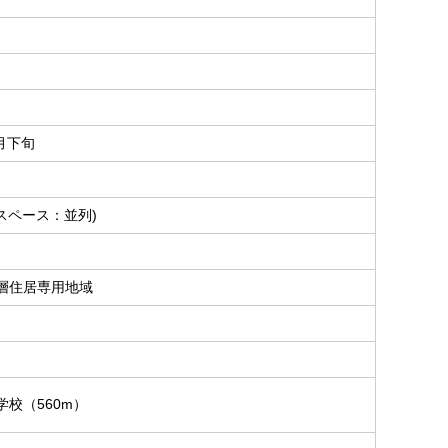
7月下旬
スペース：並列)
層住居専用地域
学校（560m）