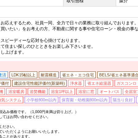
取引態様
媒介
にお応えするため、社員一同、全力で日々の業務に取り組んでおります
「買いたい」をお考えの方、不動産に関する事や住宅ローン・税金の事
たスピーディーな応対を心掛けております。
にて住まい探しのひとときをお楽しみ下さいませ。
申し上げます。
査済
LDK15帖以上
耐震構造
省エネ・エコ住宅
BELS/省エネ基準適
評価付
建設住宅性能評価付(新築時)
浄水器
省エネ給湯器
ガスコンロ
機
浴室暖房
追焚機能
浴室1坪以上
浴室に窓
オートバス
全居室
換気システム
小学校800m以内
保育園・幼稚園800m以内
陽当り良好
込み価格です。（1,000円未満は切り上げ。）
してはお問い合わせください。
ください。
ていただくようにお願いいたします。
ることがあります。