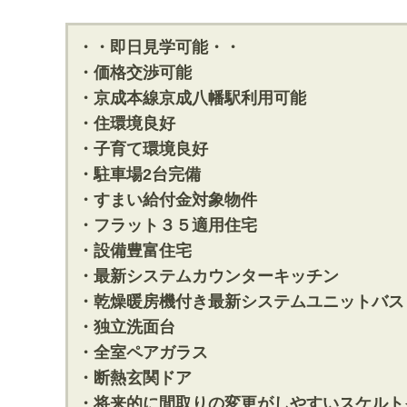
・・即日見学可能・・
・価格交渉可能
・京成本線京成八幡駅利用可能
・住環境良好
・子育て環境良好
・駐車場2台完備
・すまい給付金対象物件
・フラット３５適用住宅
・設備豊富住宅
・最新システムカウンターキッチン
・乾燥暖房機付き最新システムユニットバス
・独立洗面台
・全室ペアガラス
・断熱玄関ドア
・将来的に間取りの変更がしやすいスケルト