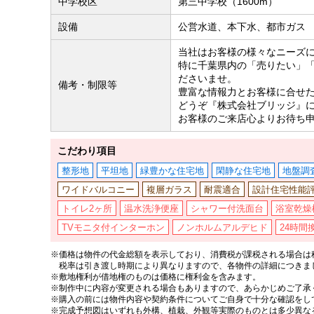
中学校区
第三中学校（1600m）
設備
公営水道、本下水、都市ガス
当社はお客様の様々なニーズ
特に千葉県内の「売りたい」
ださいませ。
備考・制限等
豊富な情報力とお客様に合せ
どうぞ『株式会社ブリッジ』
お客様のご来店心よりお待ち
こだわり項目
整形地
平坦地
緑豊かな住宅地
閑静な住宅地
地盤調
ワイドバルコニー
複層ガラス
耐震適合
設計住宅性能
トイレ2ヶ所
温水洗浄便座
シャワー付洗面台
浴室乾燥
TVモニタ付インターホン
ノンホルムアルデヒド
24時間
※価格は物件の代金総額を表示しており、消費税が課税される場合は税
税率は引き渡し時期により異なりますので、各物件の詳細につきま
※敷地権利が借地権のものは価格に権利金を含みます。
※制作中に内容が変更される場合もありますので、あらかじめご了承
※購入の前には物件内容や契約条件についてご自身で十分な確認をし
※完成予想図はいずれも外構、植栽、外観等実際のものとは多少異な