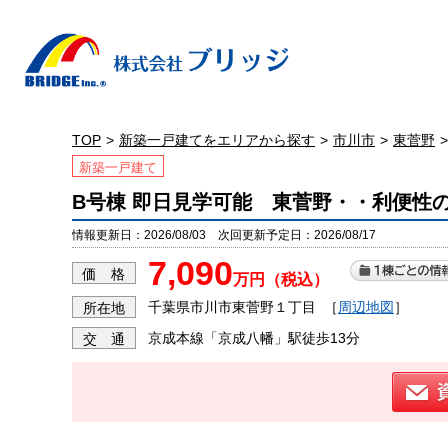
TOP
新築一戸建てをエリアから探す
市川市
東菅野
新築一戸建て
B号棟 即日見学可能 東菅野・・利便性
情報更新日：2026/08/03 次回更新予定日：2026/08/17
7,090
価 格
万円（税込）
千葉県市川市東菅野１丁目
［
周辺地図
］
所在地
京成本線「京成八幡」駅徒歩13分
交 通