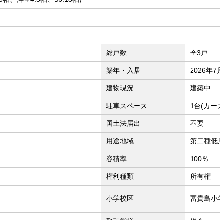
総戸数
全3戸
築年・入居
2026年
建物現況
建築中
駐車スペース
1台(カー
国土法届出
不要
用途地域
第二種低
容積率
100％
権利種類
所有権
小学校区
冨貴島小