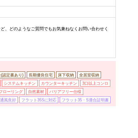
。
など、どのようなご質問でもお気兼ねなくお問い合わせく
合(認定書あり)
長期優良住宅
床下収納
全居室収納
システムキッチン
カウンターキッチン
3口以上コンロ
フローリング
自然素材
バリアフリー仕様
通風良好
フラット35Sに対応
フラット35・S適合証明書