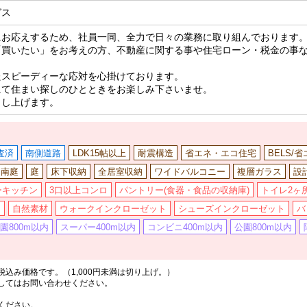
ガス
にお応えするため、社員一同、全力で日々の業務に取り組んでおります
「買いたい」をお考えの方、不動産に関する事や住宅ローン・税金の事
たスピーディーな応対を心掛けております。
にて住まい探しのひとときをお楽しみ下さいませ。
申し上げます。
査済
南側道路
LDK15帖以上
耐震構造
省エネ・エコ住宅
BELS/
南庭
庭
床下収納
全居室収納
ワイドバルコニー
複層ガラス
設
ーキッチン
3口以上コンロ
パントリー(食器・食品の収納庫)
トイレ2ヶ
ス
自然素材
ウォークインクローゼット
シューズインクローゼット
バ
園800m以内
スーパー400m以内
コンビニ400m以内
公園800m以内
込み価格です。（1,000円未満は切り上げ。）
してはお問い合わせください。
ください。