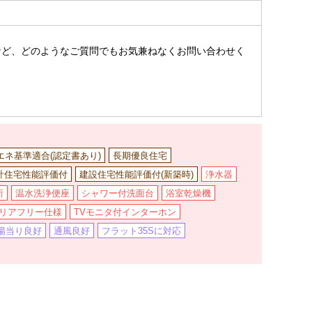
。
など、どのようなご質問でもお気兼ねなくお問い合わせく
省エネ基準適合(認定書あり)
長期優良住宅
計住宅性能評価付
建設住宅性能評価付(新築時)
浄水器
所
温水洗浄便座
シャワー付洗面台
浴室乾燥機
リアフリー仕様
TVモニタ付インターホン
陽当り良好
通風良好
フラット35Sに対応