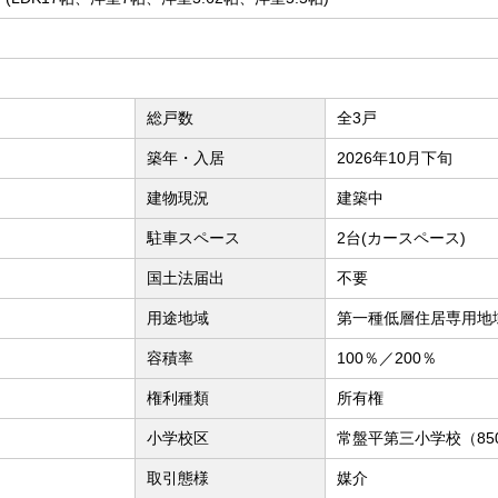
総戸数
全3戸
築年・入居
2026年10月下旬
建物現況
建築中
駐車スペース
2台(カースペース)
国土法届出
不要
用途地域
第一種低層住居専用地
容積率
100％／200％
権利種類
所有権
小学校区
常盤平第三小学校（85
取引態様
媒介