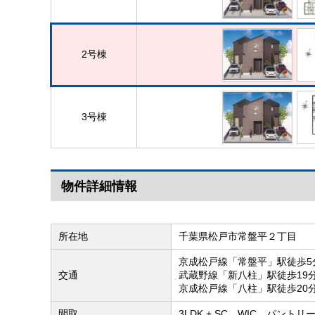
2号棟
3号棟
物件詳細情報
所在地
千葉県松戸市常盤平２丁目
京成松戸線「常盤平」駅徒歩5
交通
武蔵野線「新八柱」駅徒歩19
京成松戸線「八柱」駅徒歩20
間取
3LDK + SC、WIC、パントリー