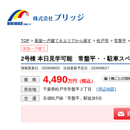
TOP
新築一戸建てをエリアから探す
松戸市
常盤平
新築一戸建て
2号棟 本日見学可能 常盤平・・駐車ス
情報更新日：2026/08/03 次回更新予定日：2026/08/17
4,490
価 格
万円（税込）
千葉県松戸市常盤平２丁目
［
周辺地図
］
所在地
京成松戸線「常盤平」駅徒歩5分
交 通