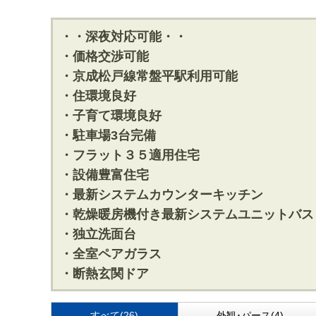
・・深夜対応可能・・
・価格交渉可能
・京成松戸線常盤平駅利用可能
・住環境良好
・子育て環境良好
・駐車場3台完備
・フラット３５適用住宅
・設備豊富住宅
・最新システムカウンターキッチン
・乾燥暖房機付き最新システムユニットバス
・独立洗面台
・全室ペアガラス
・断熱玄関ドア
すべて(26)
外観･パース(4)