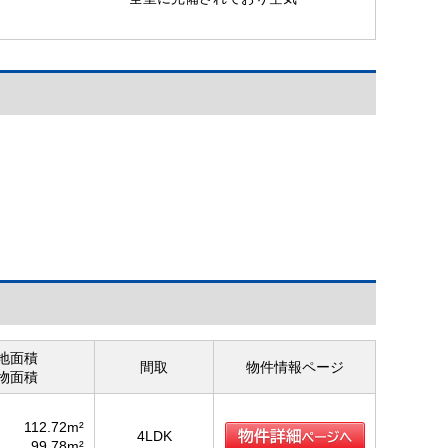
の入れ替えもバッチリ♪
地面積
間取
物件情報ページ
物面積
112.72m²
4LDK
99.78m²