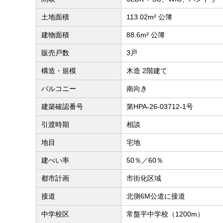
土地面積
113.02m² 公簿
建物面積
88.6m² 公簿
販売戸数
3戸
構造・規模
木造 2階建て
バルコニー
南向き
建築確認番号
第HPA-26-03712-1号
引渡時期
相談
地目
宅地
建ぺい率
50％／60％
都市計画
市街化区域
接道
北側6M公道に接道
中学校区
常盤平中学校（1200m）