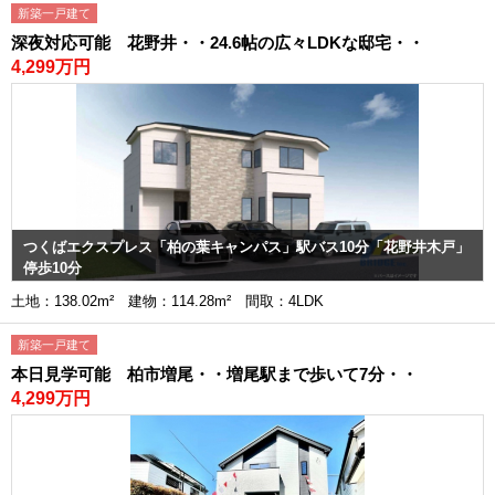
新築一戸建て
深夜対応可能 花野井・・24.6帖の広々LDKな邸宅・・
4,299万円
つくばエクスプレス「柏の葉キャンパス」駅バス10分「花野井木戸」
停歩10分
土地：138.02m² 建物：114.28m² 間取：4LDK
新築一戸建て
本日見学可能 柏市増尾・・増尾駅まで歩いて7分・・
4,299万円