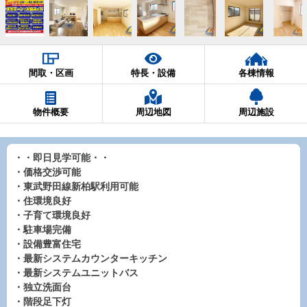
間取・区画
特長・設備
各棟情報
物件概要
周辺地図
周辺施設
・・即日見学可能・・
・価格交渉可能
・東武野田線新柏駅利用可能
・住環境良好
・子育て環境良好
・駐車場完備
・設備豊富住宅
・最新システムカウンターキッチン
・最新システムユニットバス
・独立洗面台
・階段足下灯