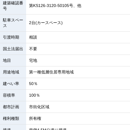
建築確認番
第KS126-3120-50105号、他
号
駐車スペー
2台(カースペース)
ス
引渡時期
相談
国土法届出
不要
地目
宅地
用途地域
第一種低層住居専用地域
建ぺい率
50％
容積率
100％
都市計画
市街化区域
権利種類
所有権