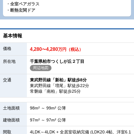
・全室ペアガラス
・断熱玄関ドア
基本情報
価格
4,280
4,280
〜
万円（税込）
所在地
千葉県柏市つくしが丘２丁目
周辺地図
交通
東武野田線「新柏」駅徒歩8分
東武野田線「増尾」駅徒歩22分
常磐線「南柏」駅徒歩25分
土地面積
98m² ～ 99m² 公簿
建物面積
97m² ～ 97m² 公簿
間取
4LDK～4LDK + 全居室収納完備 (LDK20.4帖、洋室6.1