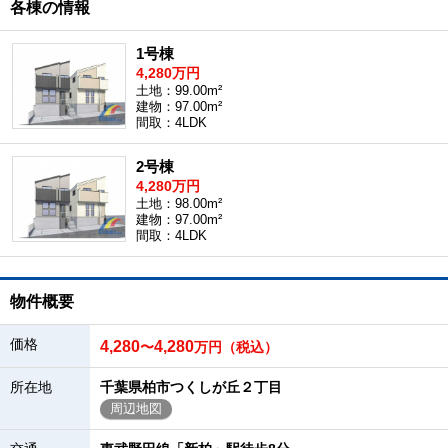
各棟の情報
1号棟
4,280万円
土地：99.00m²
建物：97.00m²
間取：4LDK
2号棟
4,280万円
土地：98.00m²
建物：97.00m²
間取：4LDK
物件概要
価格
4,280
4,280
〜
万円（税込）
所在地
千葉県柏市つくしが丘２丁目
周辺地図