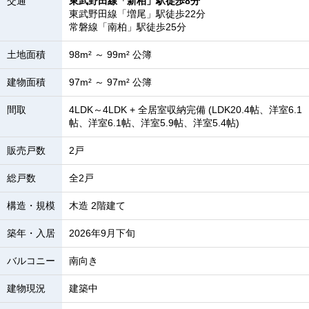
交通
東武野田線「新柏」駅徒歩8分
東武野田線「増尾」駅徒歩22分
常磐線「南柏」駅徒歩25分
土地面積
98m² ～ 99m² 公簿
建物面積
97m² ～ 97m² 公簿
間取
4LDK～4LDK + 全居室収納完備 (LDK20.4帖、洋室6.1
帖、洋室6.1帖、洋室5.9帖、洋室5.4帖)
販売戸数
2戸
総戸数
全2戸
構造・規模
木造 2階建て
築年・入居
2026年9月下旬
バルコニー
南向き
建物現況
建築中