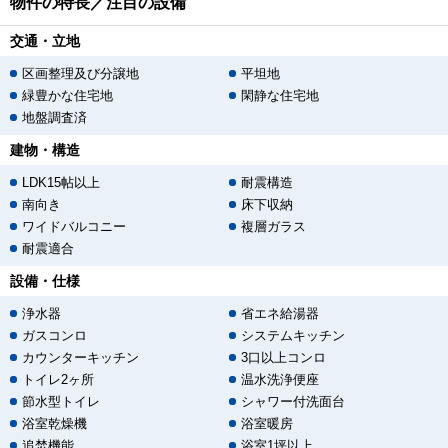
物件の特長／注目の設備
交通・立地
区画整理及び分譲地
平坦地
緑豊かな住宅地
閑静な住宅地
地盤調査済
建物・構造
LDK15帖以上
耐震構造
南向き
床下収納
ワイドバルコニー
複層ガラス
耐震適合
設備・仕様
浄水器
省エネ給湯器
ガスコンロ
システムキッチン
カウンターキッチン
3口以上コンロ
トイレ2ヶ所
温水洗浄便座
節水型トイレ
シャワー付洗面台
浴室乾燥機
浴室暖房
追焚機能
浴室1坪以上