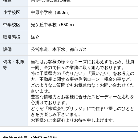
接道
南側4.5M公道に接道
小学校区
中原小学校（850m）
中学校区
光ケ丘中学校（550m）
取引態様
媒介
設備
公営水道、本下水、都市ガス
備考・制限
当社はお客様の様々なニーズにお応えするため、社員
等
一同、全力で日々の業務に取り組んでおります。
特に千葉県内の「売りたい」「買いたい」をお考えの
方、不動産に関する事や住宅ローン・税金の事など、
どのようなご質問でもお気兼ねなくお問い合わせくだ
さいませ。
豊富な情報力とお客様に合せたスピーディーな応対を
心掛けております。
どうぞ『株式会社ブリッジ』にて住まい探しのひとと
きをお楽しみ下さいませ。
お客様のご来店心よりお待ち申し上げます。