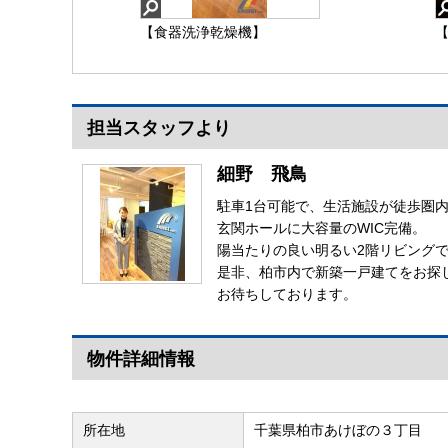
【食器洗浄乾燥機】
【
担当スタッフより
細野 飛鳥
駐車1台可能で、生活施設が徒歩圏内
玄関ホールに大容量のWIC完備。
陽当たりの良い明るい2階リビング
是非、柏市内で新築一戸建てをお探
お待ちしております。
物件詳細情報
所在地
千葉県柏市あけぼの３丁目