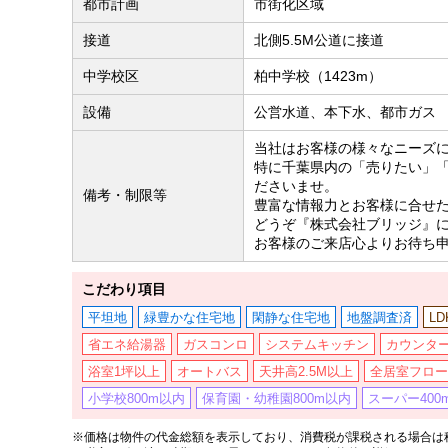
都市計画
市街化区域
接道
北側5.5M公道に接道
中学校区
柏中学校（1423m）
設備
公営水道、本下水、都市ガス
当社はお客様の様々なニーズ
特に千葉県内の「売りたい」
ださいませ。
備考・制限等
豊富な情報力とお客様に合せ
どうぞ『株式会社ブリッジ』
お客様のご来店心よりお待ち
こだわり項目
平坦地
緑豊かな住宅地
閑静な住宅地
地盤調査済
L
省エネ給湯器
ガスコンロ
システムキッチン
カウンタ
浴室1坪以上
オートバス
天井高2.5M以上
全居室フロー
小学校800m以内
保育園・幼稚園800m以内
スーパー400
※価格は物件の代金総額を表示しており、消費税が課税される場合は税