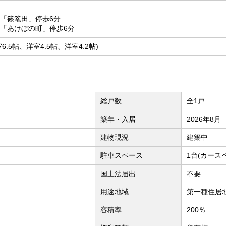
停「篠篭田」停歩6分
停「あけぼの町」停歩6分
、洋室6.5帖、洋室4.5帖、洋室4.2帖)
総戸数
全1戸
築年・入居
2026年8月
建物現況
建築中
駐車スペース
1台(カース
国土法届出
不要
用途地域
第一種住居
容積率
200％