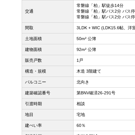
常磐線「柏」駅徒歩14分
交通
常磐線「柏」駅バス2分 バス
常磐線「柏」駅バス2分 バス
間取
3LDK + WIC (LDK15.6帖
土地面積
50m² 公簿
建物面積
92m² 公簿
販売戸数
1戸
構造・規模
木造 3階建て
バルコニー
北向き
建築確認番号
第BNV確済26-291号
引渡時期
相談
地目
宅地
建ぺい率
60％