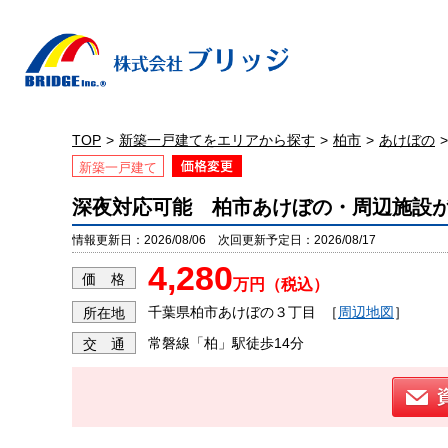
TOP
新築一戸建てをエリアから探す
柏市
あけぼの
新築一戸建て
深夜対応可能 柏市あけぼの・周辺施設
情報更新日：2026/08/06 次回更新予定日：2026/08/17
4,280
価 格
万円（税込）
千葉県柏市あけぼの３丁目
［
周辺地図
］
所在地
常磐線「柏」駅徒歩14分
交 通