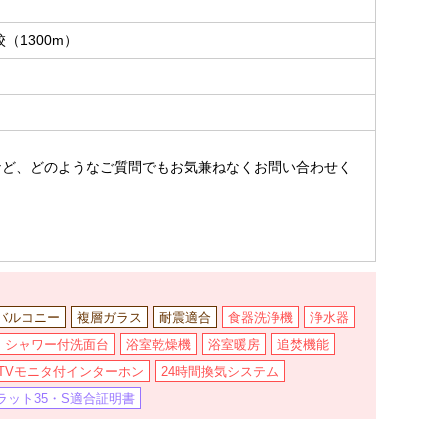
（1300m）
。
など、どのようなご質問でもお気兼ねなくお問い合わせく
バルコニー
複層ガラス
耐震適合
食器洗浄機
浄水器
シャワー付洗面台
浴室乾燥機
浴室暖房
追焚機能
TVモニタ付インターホン
24時間換気システム
ラット35・S適合証明書