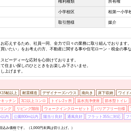
権利種類
所有権
小学校区
柏第一小学校
取引態様
媒介
にお応えするため、社員一同、全力で日々の業務に取り組んでおります
「買いたい」をお考えの方、不動産に関する事や住宅ローン・税金の事
たスピーディーな応対を心掛けております。
にて住まい探しのひとときをお楽しみ下さいませ。
申し上げます。
DK15帖以上
耐震構造
デザイナーズハウス
南向き
床下収納
ワイド
ーキッチン
3口以上コンロ
トイレ2ヶ所
温水洗浄便座
節水型トイレ
リング
リビング階段
ウォークインクローゼット
バリアフリー仕様
m以内
公園800m以内
陽当り良好
通風良好
フラット35Sに対応
フ
込み価格です。（1,000円未満は切り上げ。）