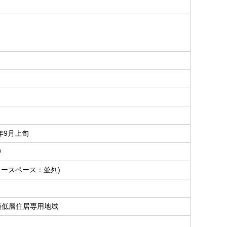
6年9月上旬
中
カースペース：並列)
種低層住居専用地域