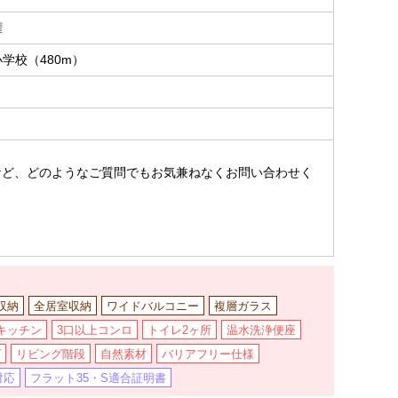
権
学校（480m）
。
など、どのようなご質問でもお気兼ねなくお問い合わせく
収納
全居室収納
ワイドバルコニー
複層ガラス
キッチン
3口以上コンロ
トイレ2ヶ所
温水洗浄便座
グ
リビング階段
自然素材
バリアフリー仕様
対応
フラット35・S適合証明書