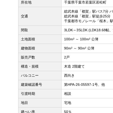
所在地
千葉県千葉市若葉区若松町
総武本線「都賀」駅バス7分 
交通
総武本線「都賀」駅徒歩25分
千葉都市モノレール「桜木」駅
間取
3LDK～3SLDK (LDK18.68
土地面積
100m² ～ 100m² 公簿
建物面積
90m² ～ 90m² 公簿
販売戸数
2戸
構造・規模
木造 2階建て
バルコニー
西向き
建築確認番号
第HPA-26-05597-1号、他
引渡時期
相談
地目
宅地
建ぺい率
50％