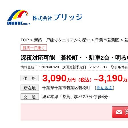
TOP
新築一戸建てをエリアから探す
千葉市若葉区
新築一戸建て
深夜対応可能 若松町・・駐車2台・明る
情報更新日：2026/07/29 次回更新予定日：2026/08/17 取引条件有効
3,090
3,190
価 格
万円（税込）〜
万
千葉県千葉市若葉区若松町
［
周辺地図
］
所在地
総武本線「都賀」駅バス7分 停歩4分
交 通