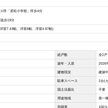
バス停「若松小学校」停歩4分
徒歩19分
帖、洋室7.43帖、洋室6帖、洋室4.87帖)
総戸数
全2戸
築年・入居
202
建物現況
建築
駐車スペース
2台(
国土法届出
不要
用途地域
第一
容積率
100％