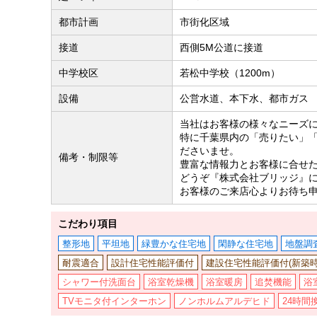
都市計画
市街化区域
接道
西側5M公道に接道
中学校区
若松中学校（1200m）
設備
公営水道、本下水、都市ガス
当社はお客様の様々なニーズ
特に千葉県内の「売りたい」
ださいませ。
備考・制限等
豊富な情報力とお客様に合せ
どうぞ『株式会社ブリッジ』
お客様のご来店心よりお待ち
こだわり項目
整形地
平坦地
緑豊かな住宅地
閑静な住宅地
地盤調
耐震適合
設計住宅性能評価付
建設住宅性能評価付(新築時
シャワー付洗面台
浴室乾燥機
浴室暖房
追焚機能
浴
TVモニタ付インターホン
ノンホルムアルデヒド
24時間