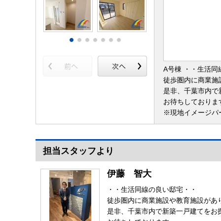
A号棟 ・・生活
徒歩圏内に商業施
是非、千葉市内で
お待ちしておりま
※現地イメージパ
担当スタッフより
伊藤 智大
・・生活同線の良い邸宅・・
徒歩圏内に商業施設や教育施設があ
是非、千葉市内で新築一戸建てをお