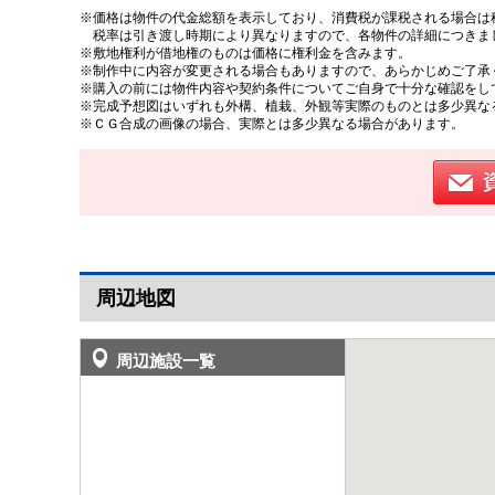
※価格は物件の代金総額を表示しており、消費税が課税される場合は税
税率は引き渡し時期により異なりますので、各物件の詳細につきま
※敷地権利が借地権のものは価格に権利金を含みます。
※制作中に内容が変更される場合もありますので、あらかじめご了承
※購入の前には物件内容や契約条件についてご自身で十分な確認をし
※完成予想図はいずれも外構、植栽、外観等実際のものとは多少異な
※ＣＧ合成の画像の場合、実際とは多少異なる場合があります。
周辺地図
周辺施設一覧