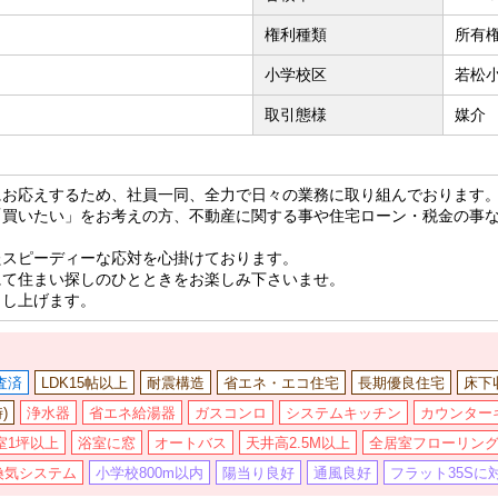
権利種類
所有
小学校区
若松小
取引態様
媒介
にお応えするため、社員一同、全力で日々の業務に取り組んでおります
「買いたい」をお考えの方、不動産に関する事や住宅ローン・税金の事
たスピーディーな応対を心掛けております。
にて住まい探しのひとときをお楽しみ下さいませ。
申し上げます。
査済
LDK15帖以上
耐震構造
省エネ・エコ住宅
長期優良住宅
床下
)
浄水器
省エネ給湯器
ガスコンロ
システムキッチン
カウンター
室1坪以上
浴室に窓
オートバス
天井高2.5M以上
全居室フローリン
換気システム
小学校800m以内
陽当り良好
通風良好
フラット35Sに