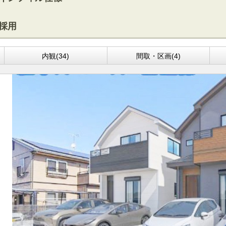
採用
内観(34)
間取・区画(4)