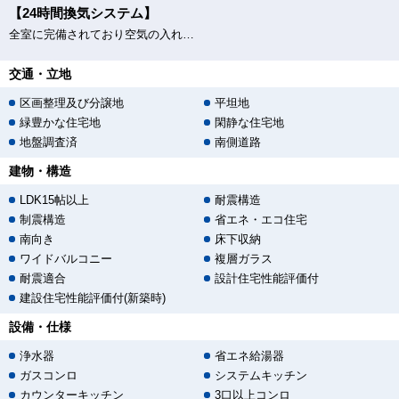
【24時間換気システム】
全室に完備されており空気の入れ替えもバッチリ
交通・立地
区画整理及び分譲地
平坦地
緑豊かな住宅地
閑静な住宅地
地盤調査済
南側道路
建物・構造
LDK15帖以上
耐震構造
制震構造
省エネ・エコ住宅
南向き
床下収納
ワイドバルコニー
複層ガラス
耐震適合
設計住宅性能評価付
建設住宅性能評価付(新築時)
設備・仕様
浄水器
省エネ給湯器
ガスコンロ
システムキッチン
カウンターキッチン
3口以上コンロ