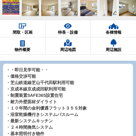
間取・区画
特長・設備
各棟情報
物件概要
周辺地図
周辺施設
・・即日見学可能・・
・価格交渉可能
・芝山鉄道線芝山千代田駅利用可能
・京成本線京成成田駅利用可能
・制震装置SAFE365設置住宅
・耐力外壁面材ダイライト
・１０年間の金利優遇フラット３５Ｓ対象
・浴室乾燥機付きシステムバスルーム
・最新システムキッチン
・２４時間換気システム
・基本照明付き物件