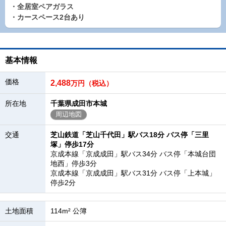
・全居室ペアガラス
・カースペース2台あり
基本情報
価格
2,488
万円（税込）
所在地
千葉県成田市本城
周辺地図
交通
芝山鉄道「芝山千代田」駅バス18分 バス停「三里
塚」停歩17分
京成本線「京成成田」駅バス34分 バス停「本城台団
地西」停歩3分
京成本線「京成成田」駅バス31分 バス停「上本城」
停歩2分
土地面積
114m² 公簿