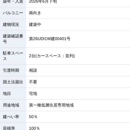
築年・入居
2026年6月下旬
バルコニー
南向き
建物現況
建築中
建築確認番
第26UDI1W建00401号
号
駐車スペー
2台(カースペース：並列)
ス
引渡時期
相談
国土法届出
不要
地目
宅地
用途地域
第一種低層住居専用地域
建ぺい率
50％
容積率
100％