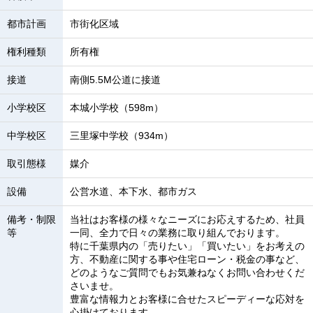
都市計画
市街化区域
権利種類
所有権
接道
南側5.5M公道に接道
小学校区
本城小学校（598m）
中学校区
三里塚中学校（934m）
取引態様
媒介
設備
公営水道、本下水、都市ガス
備考・制限
当社はお客様の様々なニーズにお応えするため、社員
等
一同、全力で日々の業務に取り組んでおります。
特に千葉県内の「売りたい」「買いたい」をお考えの
方、不動産に関する事や住宅ローン・税金の事など、
どのようなご質問でもお気兼ねなくお問い合わせくだ
さいませ。
豊富な情報力とお客様に合せたスピーディーな応対を
心掛けております。