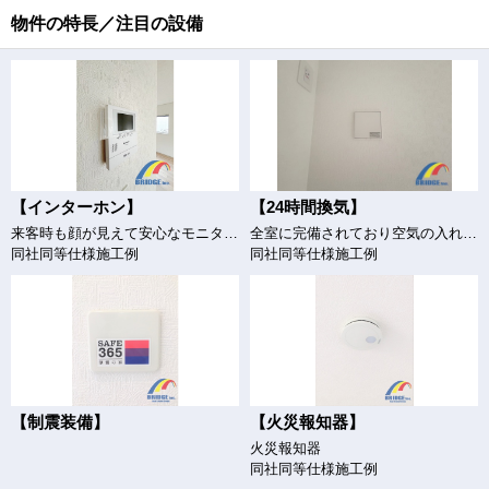
物件の特長／注目の設備
【インターホン】
【24時間換気】
来客時も顔が見えて安心なモニター付きインターホン
全室に完備されており空気の入れ替えもバッチリ♪
同社同等仕様施工例
同社同等仕様施工例
【制震装備】
【火災報知器】
火災報知器
同社同等仕様施工例