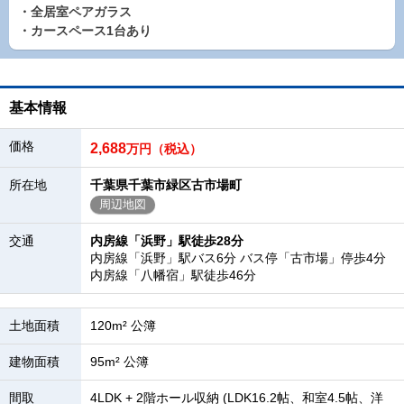
・全居室ペアガラス
・カースペース1台あり
基本情報
価格
2,688
万円（税込）
所在地
千葉県千葉市緑区古市場町
周辺地図
交通
内房線「浜野」駅徒歩28分
内房線「浜野」駅バス6分 バス停「古市場」停歩4分
内房線「八幡宿」駅徒歩46分
土地面積
120m² 公簿
建物面積
95m² 公簿
間取
4LDK + 2階ホール収納 (LDK16.2帖、和室4.5帖、洋