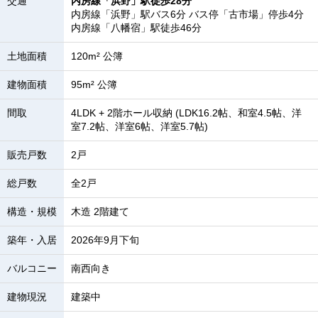
交通
内房線「浜野」駅徒歩28分
内房線「浜野」駅バス6分 バス停「古市場」停歩4分
内房線「八幡宿」駅徒歩46分
土地面積
120m² 公簿
建物面積
95m² 公簿
間取
4LDK + 2階ホール収納 (LDK16.2帖、和室4.5帖、洋
室7.2帖、洋室6帖、洋室5.7帖)
販売戸数
2戸
総戸数
全2戸
構造・規模
木造 2階建て
築年・入居
2026年9月下旬
バルコニー
南西向き
建物現況
建築中