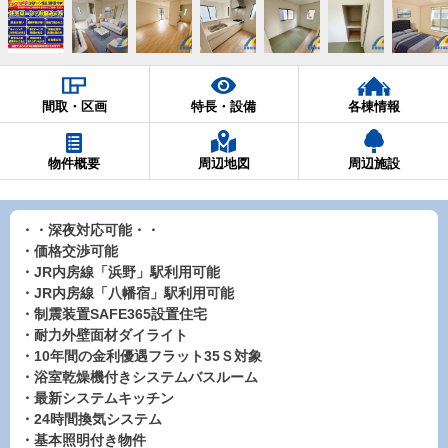
間取・区画
特長・設備
各棟情報
物件概要
周辺地図
周辺施設
・・深夜対応可能・・
・価格交渉可能
・JR内房線「浜野」駅利用可能
・JR内房線「八幡宿」駅利用可能
・制震装置SAFE365設置住宅
・耐力外壁面材ダイライト
・10年間の金利優遇フラット35Ｓ対象
・浴室乾燥機付きシステムバスルーム
・最新システムキッチン
・24時間換気システム
・基本照明付き物件