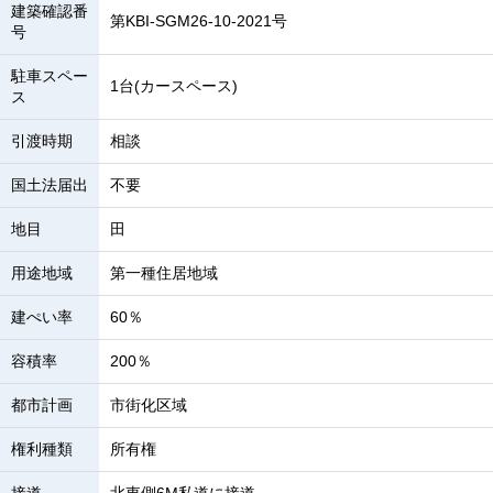
建築確認番
第KBI-SGM26-10-2021号
号
駐車スペー
1台(カースペース)
ス
引渡時期
相談
国土法届出
不要
地目
田
用途地域
第一種住居地域
建ぺい率
60％
容積率
200％
都市計画
市街化区域
権利種類
所有権