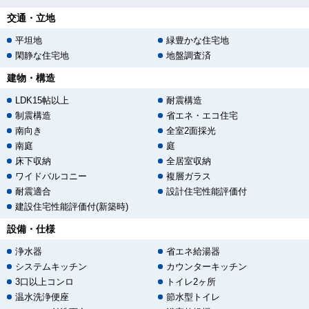
交通・立地
平坦地
緑豊かな住宅地
閑静な住宅地
地盤調査済
建物・構造
LDK15帖以上
耐震構造
制震構造
省エネ・エコ住宅
南向き
全室2面採光
南庭
庭
床下収納
全居室収納
ワイドバルコニー
複層ガラス
耐震適合
設計住宅性能評価付
建設住宅性能評価付(新築時)
設備・仕様
浄水器
省エネ給湯器
システムキッチン
カウンターキッチン
3口以上コンロ
トイレ2ヶ所
温水洗浄便座
節水型トイレ