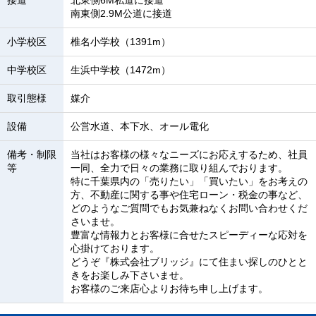
接道
北東側6M私道に接道
南東側2.9M公道に接道
小学校区
椎名小学校（1391m）
中学校区
生浜中学校（1472m）
取引態様
媒介
設備
公営水道、本下水、オール電化
備考・制限
当社はお客様の様々なニーズにお応えするため、社員
等
一同、全力で日々の業務に取り組んでおります。
特に千葉県内の「売りたい」「買いたい」をお考えの
方、不動産に関する事や住宅ローン・税金の事など、
どのようなご質問でもお気兼ねなくお問い合わせくだ
さいませ。
豊富な情報力とお客様に合せたスピーディーな応対を
心掛けております。
どうぞ『株式会社ブリッジ』にて住まい探しのひとと
きをお楽しみ下さいませ。
お客様のご来店心よりお待ち申し上げます。