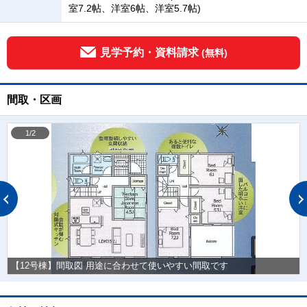
室7.2帖、洋室6帖、洋室5.7帖)
見学予約・資料請求
(無料)
間取・区画
1/2
【12号棟】間取図 用途に合わせて使いやすい間取です