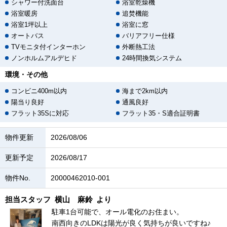
シャワー付洗面台
浴室乾燥機
浴室暖房
追焚機能
浴室1坪以上
浴室に窓
オートバス
バリアフリー仕様
TVモニタ付インターホン
外断熱工法
ノンホルムアルデヒド
24時間換気システム
環境・その他
コンビニ400m以内
海まで2km以内
陽当り良好
通風良好
フラット35Sに対応
フラット35・S適合証明書
物件更新
2026/08/06
更新予定
2026/08/17
物件No.
20000462010-001
担当スタッフ
横山 麻鈴
より
駐車1台可能で、オール電化のお住まい。
南西向きのLDKは陽光が良く気持ちが良いですね♪