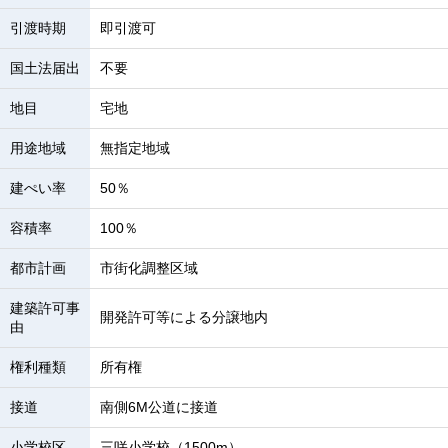
引渡時期
即引渡可
国土法届出
不要
地目
宅地
用途地域
無指定地域
建ぺい率
50％
容積率
100％
都市計画
市街化調整区域
建築許可事
開発許可等による分譲地内
由
権利種類
所有権
接道
南側6M公道に接道
小学校区
三咲小学校（1500m）