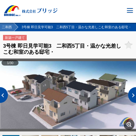
二和西
3号棟 即日見学可能3 二和西5丁目・温かな光差しこむ和室のある邸宅・
新築一戸建て
3号棟 即日見学可能3 二和西5丁目・温かな光差し
こむ和室のある邸宅・
1/30