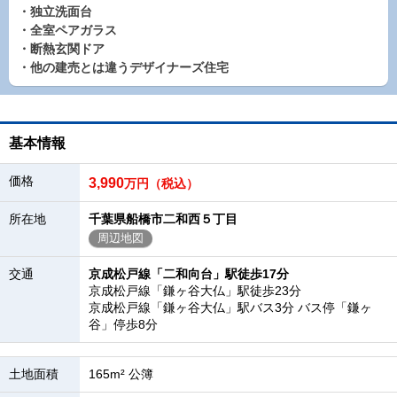
・独立洗面台
・全室ペアガラス
・断熱玄関ドア
・他の建売とは違うデザイナーズ住宅
基本情報
価格
3,990
万円（税込）
所在地
千葉県船橋市二和西５丁目
周辺地図
交通
京成松戸線「二和向台」駅徒歩17分
京成松戸線「鎌ヶ谷大仏」駅徒歩23分
京成松戸線「鎌ヶ谷大仏」駅バス3分 バス停「鎌ヶ
谷」停歩8分
土地面積
165m² 公簿