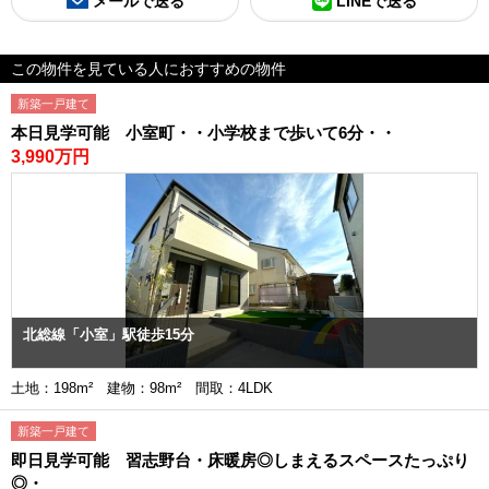
メールで送る
LINEで送る
この物件を見ている人におすすめの物件
新築一戸建て
本日見学可能 小室町・・小学校まで歩いて6分・・
3,990万円
北総線「小室」駅徒歩15分
土地：198m² 建物：98m² 間取：4LDK
新築一戸建て
即日見学可能 習志野台・床暖房◎しまえるスペースたっぷり
◎・