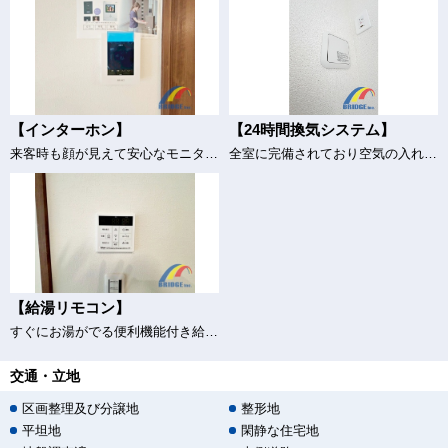
【インターホン】
【24時間換気システム】
来客時も顔が見えて安心なモニター付きインターホン
全室に完備されており空気の入れ替えもバッチリ♪
【給湯リモコン】
すぐにお湯がでる便利機能付き給湯器♪
交通・立地
区画整理及び分譲地
整形地
平坦地
閑静な住宅地