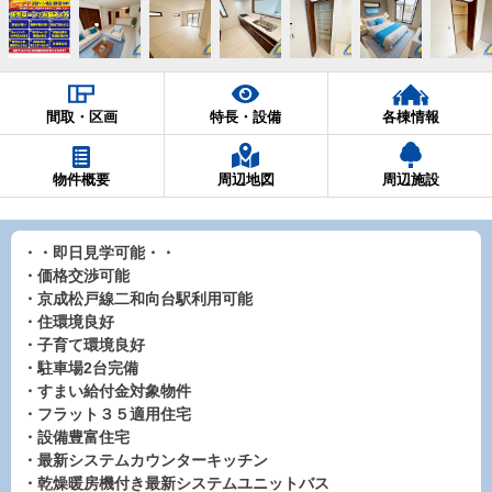
間取・区画
特長・設備
各棟情報
物件概要
周辺地図
周辺施設
・・即日見学可能・・
・価格交渉可能
・京成松戸線二和向台駅利用可能
・住環境良好
・子育て環境良好
・駐車場2台完備
・すまい給付金対象物件
・フラット３５適用住宅
・設備豊富住宅
・最新システムカウンターキッチン
・乾燥暖房機付き最新システムユニットバス