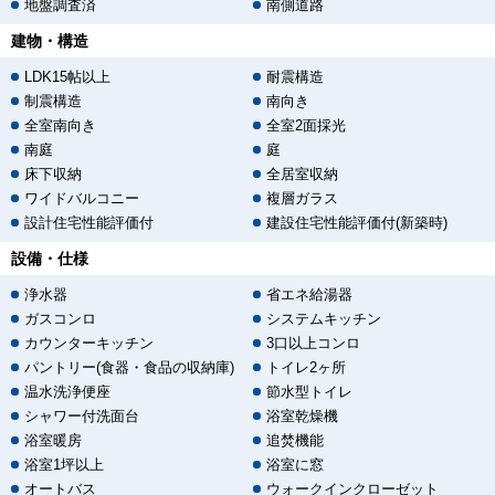
地盤調査済
南側道路
建物・構造
LDK15帖以上
耐震構造
制震構造
南向き
全室南向き
全室2面採光
南庭
庭
床下収納
全居室収納
ワイドバルコニー
複層ガラス
設計住宅性能評価付
建設住宅性能評価付(新築時)
設備・仕様
浄水器
省エネ給湯器
ガスコンロ
システムキッチン
カウンターキッチン
3口以上コンロ
パントリー(食器・食品の収納庫)
トイレ2ヶ所
温水洗浄便座
節水型トイレ
シャワー付洗面台
浴室乾燥機
浴室暖房
追焚機能
浴室1坪以上
浴室に窓
オートバス
ウォークインクローゼット