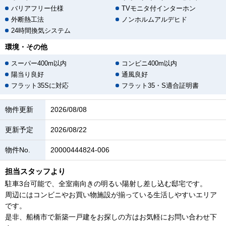
バリアフリー仕様
TVモニタ付インターホン
外断熱工法
ノンホルムアルデヒド
24時間換気システム
環境・その他
スーパー400m以内
コンビニ400m以内
陽当り良好
通風良好
フラット35Sに対応
フラット35・S適合証明書
物件更新
2026/08/08
更新予定
2026/08/22
物件No.
20000444824-006
担当スタッフより
駐車3台可能で、全室南向きの明るい陽射し差し込む邸宅です。
周辺にはコンビニやお買い物施設が揃っている生活しやすいエリア
です。
是非、船橋市で新築一戸建をお探しの方はお気軽にお問い合わせ下