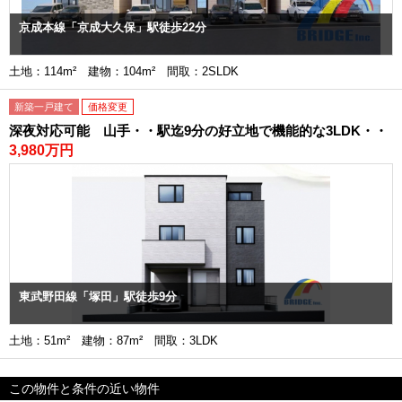
京成本線「京成大久保」駅徒歩22分
土地：114m² 建物：104m² 間取：2SLDK
新築一戸建て
価格変更
深夜対応可能 山手・・駅迄9分の好立地で機能的な3LDK・・
3,980万円
東武野田線「塚田」駅徒歩9分
土地：51m² 建物：87m² 間取：3LDK
この物件と条件の近い物件