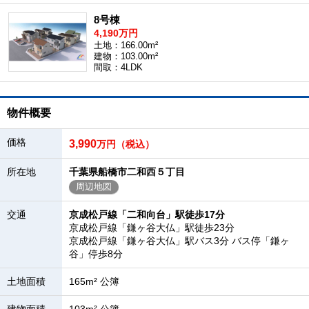
8号棟
4,190万円
土地：166.00m²
建物：103.00m²
間取：4LDK
物件概要
価格
3,990
万円（税込）
所在地
千葉県船橋市二和西５丁目
周辺地図
交通
京成松戸線「二和向台」駅徒歩17分
京成松戸線「鎌ヶ谷大仏」駅徒歩23分
京成松戸線「鎌ヶ谷大仏」駅バス3分 バス停「鎌ヶ
谷」停歩8分
土地面積
165m² 公簿