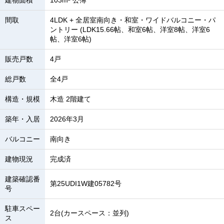
建物面積
103m² 公簿
間取
4LDK + 全居室南向き・和室・ワイドバルコニー・パ
ントリー (LDK15.66帖、和室6帖、洋室8帖、洋室6
帖、洋室6帖)
販売戸数
4戸
総戸数
全4戸
構造・規模
木造 2階建て
築年・入居
2026年3月
バルコニー
南向き
建物現況
完成済
建築確認番
第25UDI1W建05782号
号
駐車スペー
2台(カースペース：並列)
ス