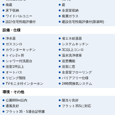
南庭
庭
床下収納
全居室収納
ワイドバルコニー
複層ガラス
設計住宅性能評価付
建設住宅性能評価付(新築時)
設備・仕様
浄水器
省エネ給湯器
ガスコンロ
システムキッチン
カウンターキッチン
3口以上コンロ
トイレ2ヶ所
温水洗浄便座
シャワー付洗面台
追焚機能
浴室1坪以上
浴室に窓
オートバス
全居室フローリング
リビング階段
バリアフリー仕様
TVモニタ付インターホン
24時間換気システム
環境・その他
公園800m以内
陽当り良好
通風良好
フラット35Sに対応
フラット35・S適合証明書