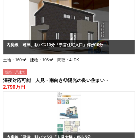
内房線「君津」駅バス10分「県営住宅入口」停歩10分
土地：160m² 建物：105m² 間取：4LDK
新築一戸建て
深夜対応可能 人見・南向き◎陽光の良い住まい・
2,790万円
内房線「君津」駅バス5分「人見大橋」停歩5分