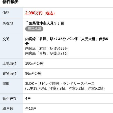
物件概要
価格
2,990
万円（税込）
所在地
千葉県君津市人見３丁目
周辺地図
交通
内房線「君津」駅バス5分 バス停「人見大橋」停歩5
分
内房線「君津」駅徒歩35分
内房線「青堀」駅徒歩21分
土地面積
180m² 公簿
建物面積
96m² 公簿
間取
3LDK + リビング階段・ランドリースペース
(LDK19.75帖、洋室7.2帖、洋室5.2帖、洋室5.2帖)
販売戸数
4戸
総戸数
全13戸