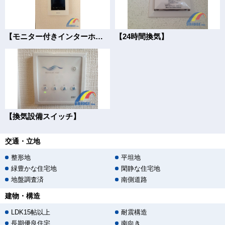
【モニター付きインターホン】
【24時間換気】
【換気設備スイッチ】
交通・立地
整形地
平坦地
緑豊かな住宅地
閑静な住宅地
地盤調査済
南側道路
建物・構造
LDK15帖以上
耐震構造
長期優良住宅
南向き