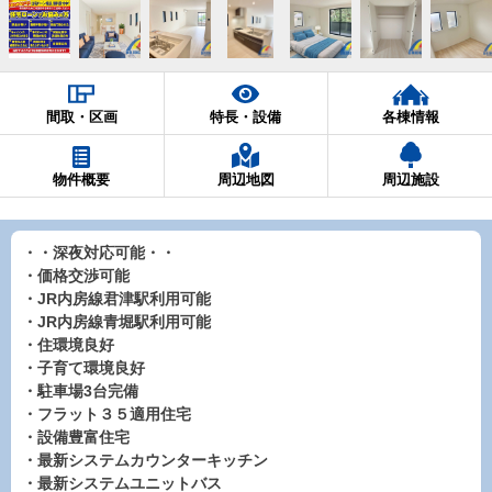
間取・区画
特長・設備
各棟情報
物件概要
周辺地図
周辺施設
・・深夜対応可能・・
・価格交渉可能
・JR内房線君津駅利用可能
・JR内房線青堀駅利用可能
・住環境良好
・子育て環境良好
・駐車場3台完備
・フラット３５適用住宅
・設備豊富住宅
・最新システムカウンターキッチン
・最新システムユニットバス