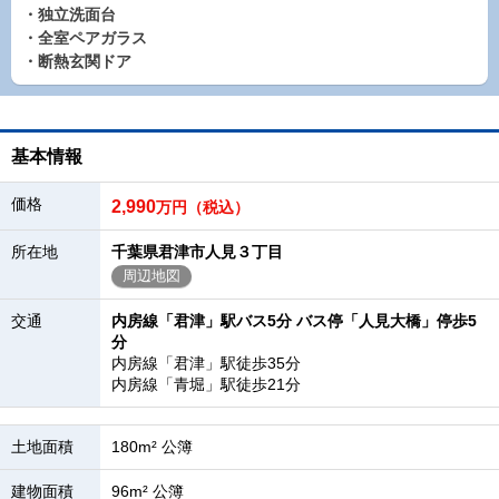
・独立洗面台
・全室ペアガラス
・断熱玄関ドア
基本情報
価格
2,990
万円（税込）
所在地
千葉県君津市人見３丁目
周辺地図
交通
内房線「君津」駅バス5分 バス停「人見大橋」停歩5
分
内房線「君津」駅徒歩35分
内房線「青堀」駅徒歩21分
土地面積
180m² 公簿
建物面積
96m² 公簿