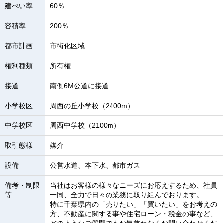
建ぺい率
60％
容積率
200％
都市計画
市街化区域
権利種類
所有権
接道
南側6M公道に接道
小学校区
周西の丘小学校（2400m）
中学校区
周西中学校（2100m）
取引態様
媒介
設備
公営水道、本下水、都市ガス
備考・制限
当社はお客様の様々なニーズにお応えするため、社員
等
一同、全力で日々の業務に取り組んでおります。
特に千葉県内の「売りたい」「買いたい」をお考えの
方、不動産に関する事や住宅ローン・税金の事など、