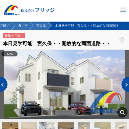
戸建て
市川市
宮久保
本日見学可能 宮久保・・開放的な両面道路・・
新築一戸建て
本日見学可能 宮久保・・開放的な両面道路・・
1/26