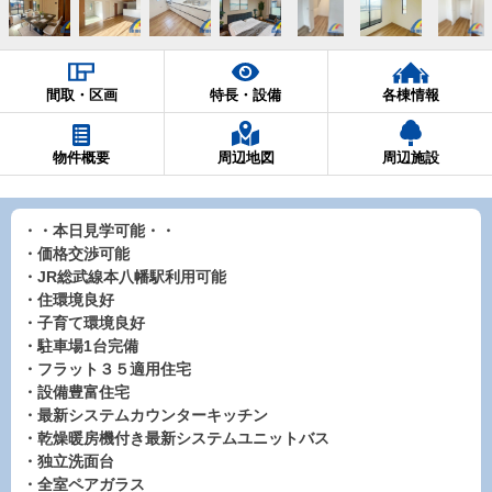
間取・区画
特長・設備
各棟情報
物件概要
周辺地図
周辺施設
・・本日見学可能・・
・価格交渉可能
・JR総武線本八幡駅利用可能
・住環境良好
・子育て環境良好
・駐車場1台完備
・フラット３５適用住宅
・設備豊富住宅
・最新システムカウンターキッチン
・乾燥暖房機付き最新システムユニットバス
・独立洗面台
・全室ペアガラス