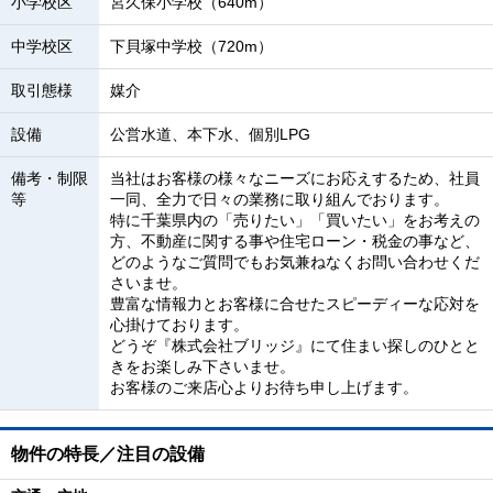
小学校区
宮久保小学校（640m）
中学校区
下貝塚中学校（720m）
取引態様
媒介
設備
公営水道、本下水、個別LPG
備考・制限
当社はお客様の様々なニーズにお応えするため、社員
等
一同、全力で日々の業務に取り組んでおります。
特に千葉県内の「売りたい」「買いたい」をお考えの
方、不動産に関する事や住宅ローン・税金の事など、
どのようなご質問でもお気兼ねなくお問い合わせくだ
さいませ。
豊富な情報力とお客様に合せたスピーディーな応対を
心掛けております。
どうぞ『株式会社ブリッジ』にて住まい探しのひとと
きをお楽しみ下さいませ。
お客様のご来店心よりお待ち申し上げます。
物件の特長／注目の設備