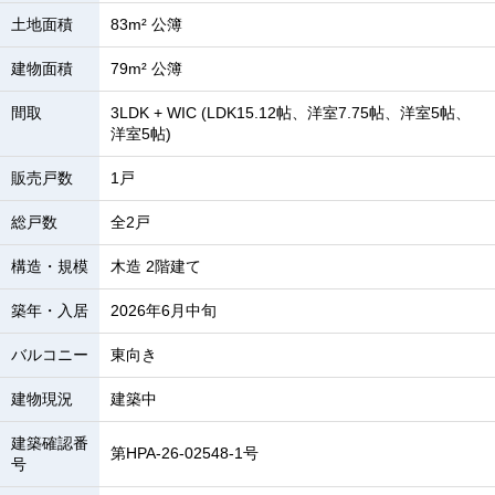
土地面積
83m² 公簿
建物面積
79m² 公簿
間取
3LDK + WIC (LDK15.12帖、洋室7.75帖、洋室5帖、
洋室5帖)
販売戸数
1戸
総戸数
全2戸
構造・規模
木造 2階建て
築年・入居
2026年6月中旬
バルコニー
東向き
建物現況
建築中
建築確認番
第HPA-26-02548-1号
号