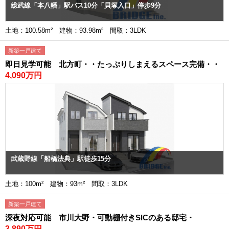
総武線「本八幡」駅バス10分「貝塚入口」停歩9分
土地：100.58m² 建物：93.98m² 間取：3LDK
新築一戸建て
即日見学可能 北方町・・たっぷりしまえるスペース完備・・
4,090万円
武蔵野線「船橋法典」駅徒歩15分
土地：100m² 建物：93m² 間取：3LDK
新築一戸建て
深夜対応可能 市川大野・可動棚付きSICのある邸宅・
3,890万円