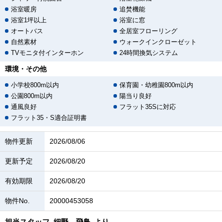
浴室暖房
追焚機能
浴室1坪以上
浴室に窓
オートバス
全居室フローリング
自然素材
ウォークインクローゼット
TVモニタ付インターホン
24時間換気システム
環境・その他
小学校800m以内
保育園・幼稚園800m以内
公園800m以内
陽当り良好
通風良好
フラット35Sに対応
フラット35・S適合証明書
物件更新
2026/08/06
更新予定
2026/08/20
有効期限
2026/08/20
物件No.
20000453058
担当スタッフ
細野 飛鳥
より