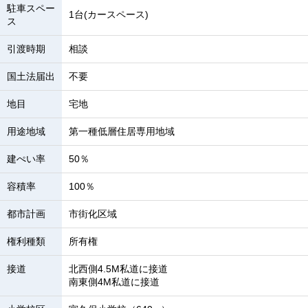
駐車スペー
1台(カースペース)
ス
引渡時期
相談
国土法届出
不要
地目
宅地
用途地域
第一種低層住居専用地域
建ぺい率
50％
容積率
100％
都市計画
市街化区域
権利種類
所有権
接道
北西側4.5M私道に接道
南東側4M私道に接道