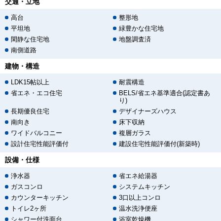
交通・立地
高台
整形地
平坦地
緑豊かな住宅地
閑静な住宅地
地盤調査済
南側道路
建物・構造
LDK15帖以上
耐震構造
省エネ・エコ住宅
BELS/省エネ基準適合(認定書あ
り)
長期優良住宅
デザイナーズハウス
南向き
床下収納
ワイドバルコニー
複層ガラス
設計住宅性能評価付
建設住宅性能評価付(新築時)
設備・仕様
浄水器
省エネ給湯器
ガスコンロ
システムキッチン
カウンターキッチン
3口以上コンロ
トイレ2ヶ所
温水洗浄便座
シャワー付洗面台
浴室乾燥機