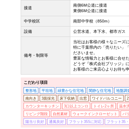
南側6M公道に接道
接道
東側6M公道に接道
中学校区
南部中学校（850m）
設備
公営水道、本下水、都市ガス
当社はお客様の様々なニーズ
特に千葉県内の「売りたい」
ださいませ。
備考・制限等
豊富な情報力とお客様に合せ
どうぞ『株式会社ブリッジ』
お客様のご来店心よりお待ち
こだわり項目
整形地
平坦地
緑豊かな住宅地
閑静な住宅地
地盤調
南向き
3面採光
床下収納
出窓
ワイドバルコニー
カウンターキッチン
3口以上コンロ
トイレ2ヶ所
温水
リビング階段
自然素材
ウォークインクローゼット
バ
陽当り良好
通風良好
フラット35Sに対応
フラット35