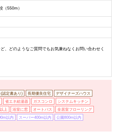
（550m）
。
など、どのようなご質問でもお気兼ねなくお問い合わせく
合(認定書あり)
長期優良住宅
デザイナーズハウス
省エネ給湯器
ガスコンロ
システムキッチン
坪以上
浴室に窓
オートバス
全居室フローリング
00m以内
スーパー400m以内
公園800m以内