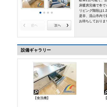
駐車2台可能で、広
床暖房完備で冬で
リビング階段は1
是非、流山市内で
お待ちしておりま
設備ギャラリー
【食洗機】