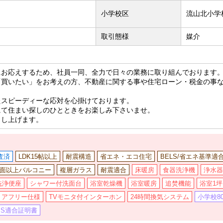
小学校区
流山北小学校
取引態様
媒介
にお応えするため、社員一同、全力で日々の業務に取り組んでおります
「買いたい」をお考えの方、不動産に関する事や住宅ローン・税金の事
たスピーディーな応対を心掛けております。
にて住まい探しのひとときをお楽しみ下さいませ。
申し上げます。
査済
LDK15帖以上
耐震構造
省エネ・エコ住宅
BELS/省エネ基準適
2面以上バルコニー
複層ガラス
耐震適合
床暖房
食器洗浄機
浄水器
洗浄便座
シャワー付洗面台
浴室乾燥機
浴室暖房
追焚機能
浴室1
リアフリー仕様
TVモニタ付インターホン
24時間換気システム
小学校8
・S適合証明書