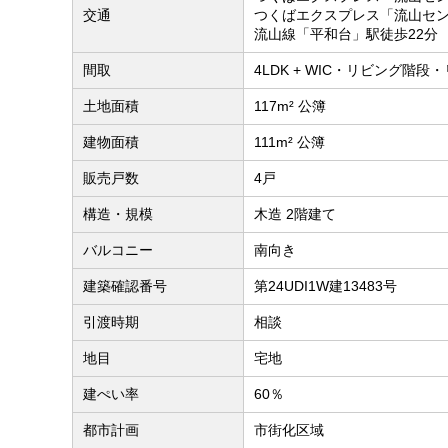
交通
つくばエクスプレス「流山セン
流山線「平和台」駅徒歩22分
間取
4LDK + WIC・リビング階段・
土地面積
117m² 公簿
建物面積
111m² 公簿
販売戸数
4戸
構造・規模
木造 2階建て
バルコニー
南向き
建築確認番号
第24UDI1W建13483号
引渡時期
相談
地目
宅地
建ぺい率
60％
都市計画
市街化区域