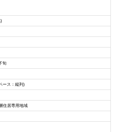
)
月下旬
ペース：縦列)
層住居専用地域