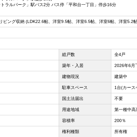
トラルパーク」駅バス2分 バス停「平和台一丁目」停歩16分
リビング収納 (LDK22.6帖、洋室9.5帖、洋室6.5帖、洋室6帖、洋室5.2帖
総戸数
全4戸
築年・入居
2026年6
建物現況
建築中
駐車スペース
1台(カース
国土法届出
不要
用途地域
第一種中高
容積率
200％
権利種類
所有権