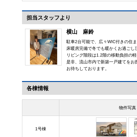
担当スタッフより
横山 麻鈴
駐車2台可能で、広々WIC付きの住
床暖房完備で冬でも暖かくお過ごし
リビング階段は1.2階の移動負担の
是非、流山市内で新築一戸建てをお
お待ちしております。
各棟情報
物件写真
1号棟