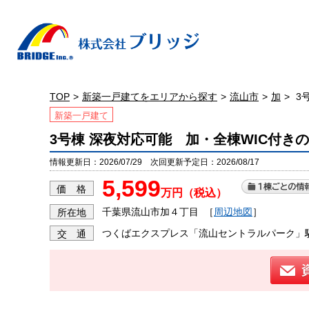
TOP
新築一戸建てをエリアから探す
流山市
加
3
新築一戸建て
3号棟 深夜対応可能 加・全棟WIC付き
情報更新日：2026/07/29 次回更新予定日：2026/08/17
5,599
価 格
万円（税込）
千葉県流山市加４丁目
［
周辺地図
］
所在地
つくばエクスプレス「流山セントラルパーク」駅
交 通