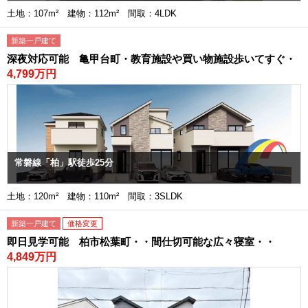
土地：107m² 建物：112m² 間取：4LDK
新築一戸建て
深夜対応可能 亀甲台町・教育施設や買い物施設歩いてすぐ・
4,799万円
常磐線「柏」駅徒歩25分
土地：120m² 建物：110m² 間取：3SLDK
新築一戸建て
価格変更
即日見学可能 柏市松葉町・・間仕切可能な広々寝室・・
4,849万円