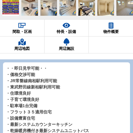
間取・区画
特長・設備
物件概要
周辺地図
周辺施設
・・即日見学可能・・
・価格交渉可能
・JR常磐線南柏駅利用可能
・東武野田線新柏駅利用可能
・住環境良好
・子育て環境良好
・駐車場1台完備
・フラット３５適用住宅
・設備豊富住宅
・最新システムカウンターキッチン
・乾燥暖房機付き最新システムユニットバス