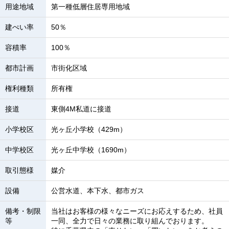
用途地域
第一種低層住居専用地域
建ぺい率
50％
容積率
100％
都市計画
市街化区域
権利種類
所有権
接道
東側4M私道に接道
小学校区
光ヶ丘小学校（429m）
中学校区
光ヶ丘中学校（1690m）
取引態様
媒介
設備
公営水道、本下水、都市ガス
備考・制限
当社はお客様の様々なニーズにお応えするため、社員
等
一同、全力で日々の業務に取り組んでおります。