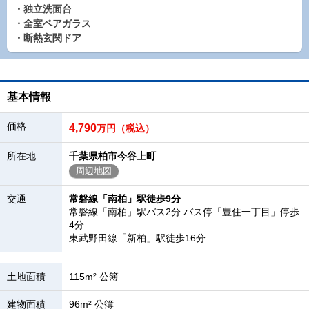
・独立洗面台
・全室ペアガラス
・断熱玄関ドア
基本情報
価格
4,790
万円（税込）
所在地
千葉県柏市今谷上町
周辺地図
交通
常磐線「南柏」駅徒歩9分
常磐線「南柏」駅バス2分 バス停「豊住一丁目」停歩
4分
東武野田線「新柏」駅徒歩16分
土地面積
115m² 公簿
建物面積
96m² 公簿