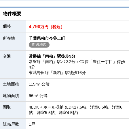
物件概要
価格
4,790
万円（税込）
所在地
千葉県柏市今谷上町
周辺地図
交通
常磐線「南柏」駅徒歩9分
常磐線「南柏」駅バス2分 バス停「豊住一丁目」停歩
4分
東武野田線「新柏」駅徒歩16分
土地面積
115m² 公簿
建物面積
96m² 公簿
間取
4LDK + ホール収納 (LDK17.5帖、洋室6.5帖、洋室6
帖、洋室5.5帖、洋室4.5帖)
販売戸数
1戸