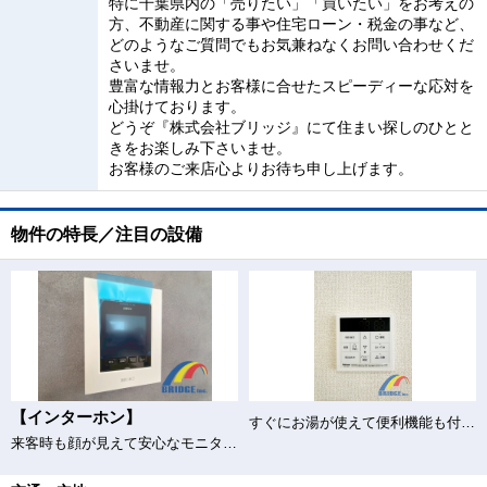
特に千葉県内の「売りたい」「買いたい」をお考えの
方、不動産に関する事や住宅ローン・税金の事など、
どのようなご質問でもお気兼ねなくお問い合わせくだ
さいませ。
豊富な情報力とお客様に合せたスピーディーな応対を
心掛けております。
どうぞ『株式会社ブリッジ』にて住まい探しのひとと
きをお楽しみ下さいませ。
お客様のご来店心よりお待ち申し上げます。
物件の特長／注目の設備
【インターホン】
すぐにお湯が使えて便利機能も付き給湯器♪
来客時も顔が見えて安心なモニター付きインターホン