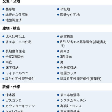
交通・立地
整形地
平坦地
緑豊かな住宅地
閑静な住宅地
地盤調査済
建物・構造
LDK15帖以上
耐震構造
省エネ・エコ住宅
BELS/省エネ基準適合(認定書あ
り)
長期優良住宅
南向き
全室2面採光
3面採光
南庭
庭
床下収納
全居室収納
ワイドバルコニー
複層ガラス
設計住宅性能評価付
建設住宅性能評価付(新築時)
設備・仕様
浄水器
省エネ給湯器
ガスコンロ
システムキッチン
カウンターキッチン
3口以上コンロ
トイレ2ヶ所
温水洗浄便座