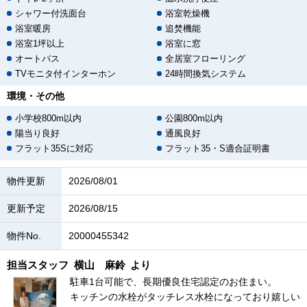
シャワー付洗面台
浴室乾燥機
浴室暖房
追焚機能
浴室1坪以上
浴室に窓
オートバス
全居室フローリング
TVモニタ付インターホン
24時間換気システム
環境・その他
小学校800m以内
公園800m以内
陽当り良好
通風良好
フラット35Sに対応
フラット35・S適合証明書
物件更新
2026/08/01
更新予定
2026/08/15
物件No.
20000455342
担当スタッフ
横山 麻鈴
より
駐車1台可能で、長期優良住宅認定のお住まい。
キッチンの水栓がタッチレス水栓になっており嬉しい