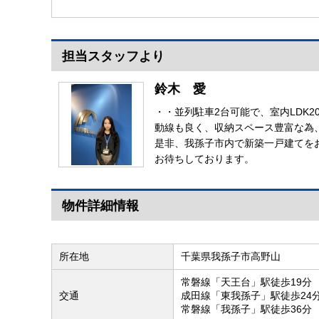
ホン】TVモニター付きイン
ターホン
担当スタッフより
【TVモニター付きインタ
鈴木 愛
ーホン】
・・並列駐車2台可能で、室内LDK
動線も良く、収納スペース豊富な為
是非、我孫子市内で新築一戸建てを
お待ちしております。
物件詳細情報
所在地
千葉県我孫子市高野山
常磐線「天王台」駅徒歩19分
交通
成田線「東我孫子」駅徒歩24
常磐線「我孫子」駅徒歩36分