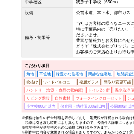
中学校区
我孫子中学校（650m）
設備
公営水道、本下水、都市ガス
当社はお客様の様々なニーズ
特に千葉県内の「売りたい」
ださいませ。
備考・制限等
豊富な情報力とお客様に合せ
どうぞ『株式会社ブリッジ』
お客様のご来店心よりお待ち
こだわり項目
角地
平坦地
緑豊かな住宅地
閑静な住宅地
地盤調査
吹抜け
ワイドバルコニー
複層ガラス
間取り変更可能
パントリー(食器・食品の収納庫)
トイレ2ヶ所
温水洗浄
リビング階段
自然素材
ウォークインクローゼット
シ
小学校800m以内
保育園・幼稚園800m以内
公園800m以
※価格は物件の代金総額を表示しており、消費税が課税される場合は税
税率は引き渡し時期により異なりますので、各物件の詳細につきま
※敷地権利が借地権のものは価格に権利金を含みます。
※制作中に内容が変更される場合もありますので、あらかじめご了承