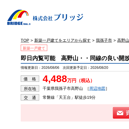
TOP
新築一戸建てをエリアから探す
我孫子市
高野
新築一戸建て
即日内覧可能 高野山・・同線の良い開
情報更新日：2026/08/06 次回更新予定日：2026/08/20
4,488
価 格
万円（税込）
千葉県我孫子市高野山
［
周辺地図
］
所在地
常磐線「天王台」駅徒歩19分
交 通