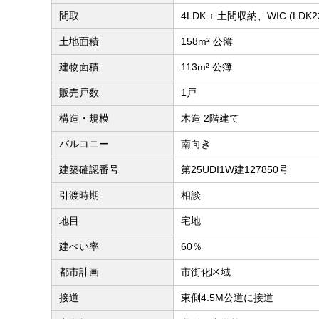
間取
4LDK + 土間収納、WIC (LD
土地面積
158m² 公簿
建物面積
113m² 公簿
販売戸数
1戸
構造・規模
木造 2階建て
バルコニー
南向き
建築確認番号
第25UDI1W建127850号
引渡時期
相談
地目
宅地
建ぺい率
60％
都市計画
市街化区域
接道
東側4.5M公道に接道