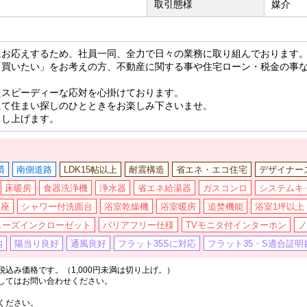
取引態様
媒介
にお応えするため、社員一同、全力で日々の業務に取り組んでおります
「買いたい」をお考えの方、不動産に関する事や住宅ローン・税金の事
たスピーディーな応対を心掛けております。
にて住まい探しのひとときをお楽しみ下さいませ。
申し上げます。
済
南側道路
LDK15帖以上
耐震構造
省エネ・エコ住宅
デザイナー
床暖房
食器洗浄機
浄水器
省エネ給湯器
ガスコンロ
システムキ
便座
シャワー付洗面台
浴室乾燥機
浴室暖房
追焚機能
浴室1坪以上
ューズインクローゼット
バリアフリー仕様
TVモニタ付インターホン
ノ
内
陽当り良好
通風良好
フラット35Sに対応
フラット35・S適合証明
込み価格です。（1,000円未満は切り上げ。）
してはお問い合わせください。
ください。