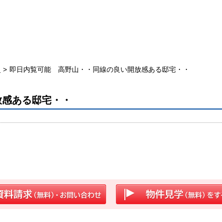
山
即日内覧可能 高野山・・同線の良い開放感ある邸宅・・
放感ある邸宅・・