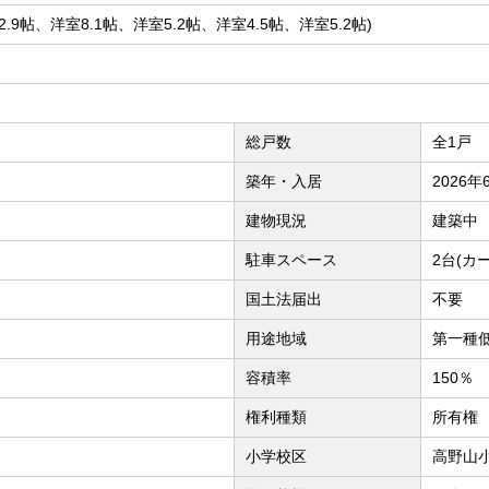
K22.9帖、洋室8.1帖、洋室5.2帖、洋室4.5帖、洋室5.2帖)
総戸数
全1戸
築年・入居
2026
建物現況
建築中
駐車スペース
2台(カ
国土法届出
不要
用途地域
第一種
容積率
150％
権利種類
所有権
小学校区
高野山小