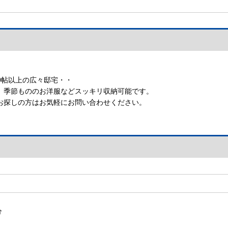
時間換気システム
【24時間換気システム】
20帖以上の広々邸宅・・
、季節もののお洋服などスッキリ収納可能です。
お探しの方はお気軽にお問い合わせください。
分