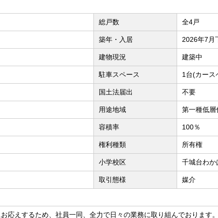
総戸数
全4戸
築年・入居
2026年7
建物現況
建築中
駐車スペース
1台(カース
国土法届出
不要
用途地域
第一種低層
容積率
100％
権利種類
所有権
小学校区
千城台わか
取引態様
媒介
にお応えするため、社員一同、全力で日々の業務に取り組んでおります