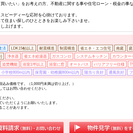
「買いたい」をお考えの方、不動産に関する事や住宅ローン・税金の事
たスピーディーな応対を心掛けております。
にて住まい探しのひとときをお楽しみ下さいませ。
申し上げます。
査済
LDK15帖以上
耐震構造
制震構造
省エネ・エコ住宅
南庭
庭
)
浄水器
省エネ給湯器
ガスコンロ
システムキッチン
カウンター
追焚機能
浴室1坪以上
浴室に窓
オートバス
バリアフリー仕様
小学校800m以内
保育園・幼稚園800m以内
陽当り良好
通風良好
フ
込み価格です。（1,000円未満は切り上げ。）
してはお問い合わせください。
ください。
ていただくようにお願いいたします。
ることがあります。