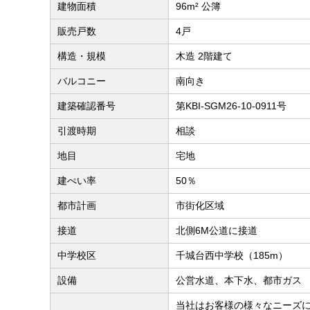
建物面積
96m² 公簿
販売戸数
4戸
構造・規模
木造 2階建て
バルコニー
南向き
建築確認番号
第KBI-SGM26-10-0911号
引渡時期
相談
地目
宅地
建ぺい率
50％
都市計画
市街化区域
接道
北側6M公道に接道
中学校区
千城台西中学校（185m）
設備
公営水道、本下水、都市ガス
当社はお客様の様々なニーズ