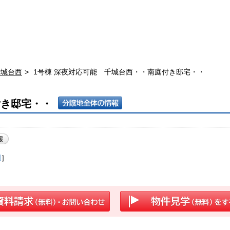
千城台西
1号棟 深夜対応可能 千城台西・・南庭付き邸宅・・
付き邸宅・・
図
］