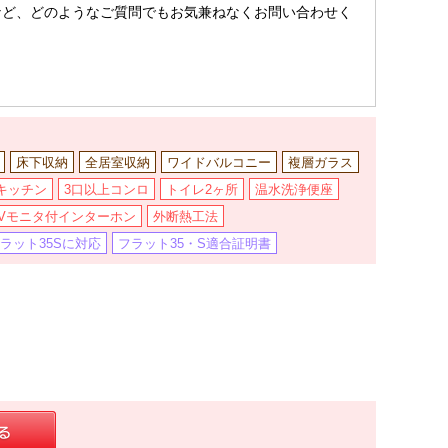
など、どのようなご質問でもお気兼ねなくお問い合わせく
床下収納
全居室収納
ワイドバルコニー
複層ガラス
キッチン
3口以上コンロ
トイレ2ヶ所
温水洗浄便座
TVモニタ付インターホン
外断熱工法
ラット35Sに対応
フラット35・S適合証明書