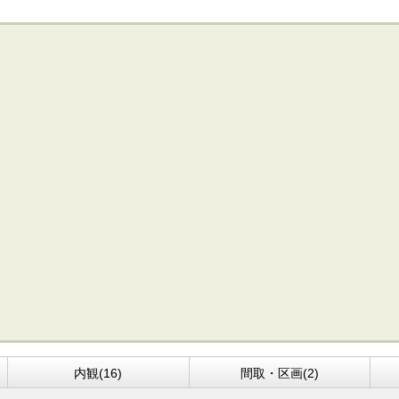
内観(16)
間取・区画(2)