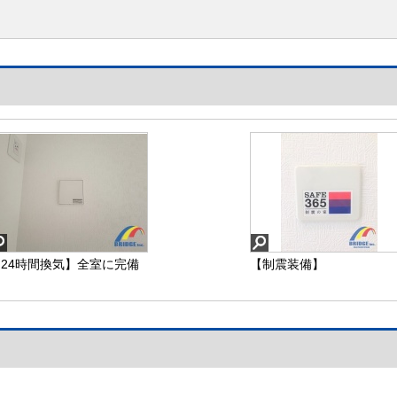
24時間換気】全室に完備
【制震装備】
されており空気の入れ替え
バッチリ♪
同社同等仕様施工例
【24時間換気】