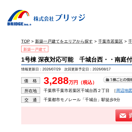
TOP
新築一戸建てをエリアから探す
千葉市若葉区
新築一戸建て
1号棟 深夜対応可能 千城台西・・南庭
情報更新日：2026/07/29 次回更新予定日：2026/08/17
3,288
価 格
万円（税込）
千葉県千葉市若葉区千城台西２丁目
［
周辺地
所在地
千葉都市モノレール「千城台」駅徒歩9分
交 通