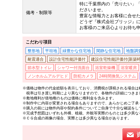
特に千葉県内の「売りたい」
ださいませ。
備考・制限等
豊富な情報力とお客様に合せ
どうぞ『株式会社ブリッジ』
お客様のご来店心よりお待ち
こだわり項目
整形地
平坦地
緑豊かな住宅地
閑静な住宅地
地盤調
耐震適合
設計住宅性能評価付
建設住宅性能評価付(新築時
節水型トイレ
シャワー付洗面台
浴室乾燥機
浴室暖房
ノンホルムアルデヒド
防犯カメラ
24時間換気システム
※価格は物件の代金総額を表示しており、消費税が課税される場合は税
税率は引き渡し時期により異なりますので、各物件の詳細につきま
※敷地権利が借地権のものは価格に権利金を含みます。
※制作中に内容が変更される場合もありますので、あらかじめご了承
※購入の前には物件内容や契約条件についてご自身で十分な確認をし
※完成予想図はいずれも外構、植栽、外観等実際のものとは多少異な
※ＣＧ合成の画像の場合、実際とは多少異なる場合があります。