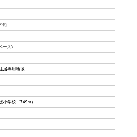
月下旬
ペース)
住居専用地域
ば小学校（749m）
。