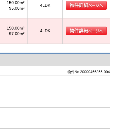
150.00m²
4LDK
95.00m²
150.00m²
4LDK
97.00m²
物件No.20000456855-004