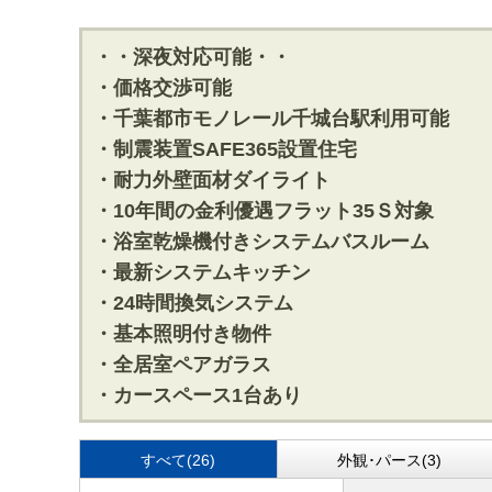
・・深夜対応可能・・
・価格交渉可能
・千葉都市モノレール千城台駅利用可能
・制震装置SAFE365設置住宅
・耐力外壁面材ダイライト
・10年間の金利優遇フラット35Ｓ対象
・浴室乾燥機付きシステムバスルーム
・最新システムキッチン
・24時間換気システム
・基本照明付き物件
・全居室ペアガラス
・カースペース1台あり
すべて(26)
外観･パース(3)