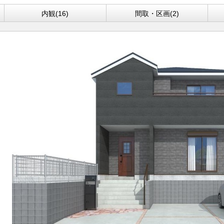
内観(16)
間取・区画(2)