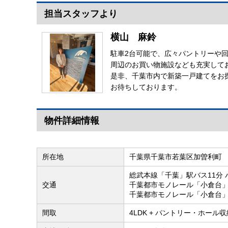
担当スタッフより
【インターホン】
横山 麻鈴
駐車2台可能で、広々パントリーや
周辺のお買い物施設なども充実して
是非、千葉市内で新築一戸建てをお
お待ちしております。
物件詳細情報
所在地
千葉県千葉市若葉区加曽利町
総武本線「千葉」駅バス11分
交通
千葉都市モノレール「小倉台」
千葉都市モノレール「小倉台」
間取
4LDK + パントリー・ホール収納