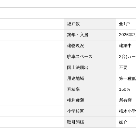
総戸数
全1戸
築年・入居
2026年
建物現況
建築中
駐車スペース
2台(カ
国土法届出
不要
用途地域
第一種低
容積率
150％
権利種類
所有権
小学校区
桜木小学
取引態様
媒介