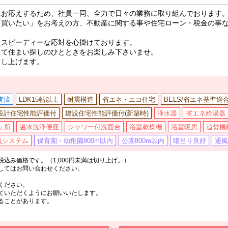
にお応えするため、社員一同、全力で日々の業務に取り組んでおります
「買いたい」をお考えの方、不動産に関する事や住宅ローン・税金の事
たスピーディーな応対を心掛けております。
にて住まい探しのひとときをお楽しみ下さいませ。
申し上げます。
査済
LDK15帖以上
耐震構造
省エネ・エコ住宅
BELS/省エネ基準適
設計住宅性能評価付
建設住宅性能評価付(新築時)
浄水器
省エネ給湯器
ヶ所
温水洗浄便座
シャワー付洗面台
浴室乾燥機
浴室暖房
追焚機
気システム
保育園・幼稚園800m以内
公園800m以内
陽当り良好
通風
込み価格です。（1,000円未満は切り上げ。）
してはお問い合わせください。
ください。
ていただくようにお願いいたします。
ることがあります。