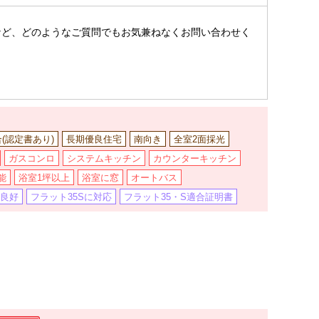
。
など、どのようなご質問でもお気兼ねなくお問い合わせく
合(認定書あり)
長期優良住宅
南向き
全室2面採光
ガスコンロ
システムキッチン
カウンターキッチン
能
浴室1坪以上
浴室に窓
オートバス
良好
フラット35Sに対応
フラット35・S適合証明書