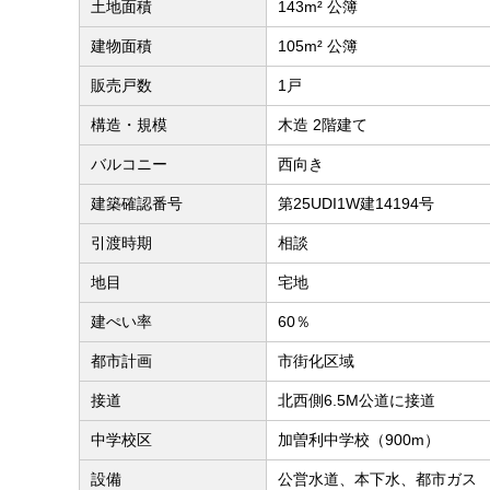
土地面積
143m² 公簿
建物面積
105m² 公簿
販売戸数
1戸
構造・規模
木造 2階建て
バルコニー
西向き
建築確認番号
第25UDI1W建14194号
引渡時期
相談
地目
宅地
建ぺい率
60％
都市計画
市街化区域
接道
北西側6.5M公道に接道
中学校区
加曽利中学校（900m）
設備
公営水道、本下水、都市ガス