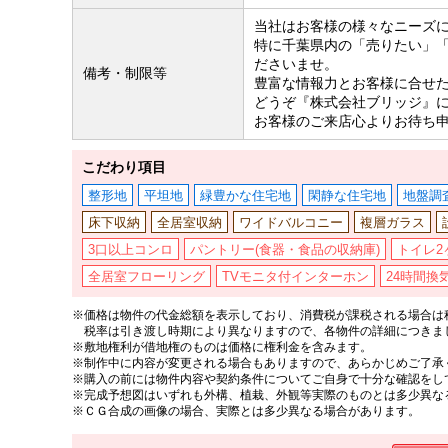
当社はお客様の様々なニーズ
特に千葉県内の「売りたい」
ださいませ。
備考・制限等
豊富な情報力とお客様に合せ
どうぞ『株式会社ブリッジ』
お客様のご来店心よりお待ち
こだわり項目
整形地
平坦地
緑豊かな住宅地
閑静な住宅地
地盤調
床下収納
全居室収納
ワイドバルコニー
複層ガラス
3口以上コンロ
パントリー(食器・食品の収納庫)
トイレ2
全居室フローリング
TVモニタ付インターホン
24時間換
※価格は物件の代金総額を表示しており、消費税が課税される場合は税
税率は引き渡し時期により異なりますので、各物件の詳細につきま
※敷地権利が借地権のものは価格に権利金を含みます。
※制作中に内容が変更される場合もありますので、あらかじめご了承
※購入の前には物件内容や契約条件についてご自身で十分な確認をし
※完成予想図はいずれも外構、植栽、外観等実際のものとは多少異な
※ＣＧ合成の画像の場合、実際とは多少異なる場合があります。