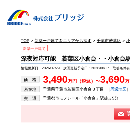
TOP
新築一戸建てをエリアから探す
千葉市若葉区
新築一戸建て
深夜対応可能 若葉区小倉台・・小倉台駅
情報更新日：2026/07/29 次回更新予定日：2026/08/17 取引条件有効
3,490
3,690
価 格
万円（税込）〜
万
千葉県千葉市若葉区小倉台３丁目
［
周辺地図
所在地
千葉都市モノレール「小倉台」駅徒歩5分
交 通