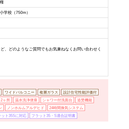
権
小学校（750m）
。
など、どのようなご質問でもお気兼ねなくお問い合わせく
ワイドバルコニー
複層ガラス
設計住宅性能評価付
2ヶ所
温水洗浄便座
シャワー付洗面台
追焚機能
ン
ノンホルムアルデヒド
24時間換気システム
ラット35Sに対応
フラット35・S適合証明書