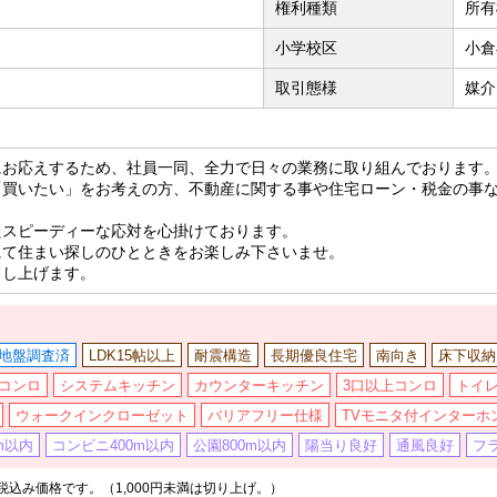
権利種類
所有
小学校区
小倉
取引態様
媒介
にお応えするため、社員一同、全力で日々の業務に取り組んでおります
「買いたい」をお考えの方、不動産に関する事や住宅ローン・税金の事
たスピーディーな応対を心掛けております。
にて住まい探しのひとときをお楽しみ下さいませ。
申し上げます。
地盤調査済
LDK15帖以上
耐震構造
長期優良住宅
南向き
床下収納
コンロ
システムキッチン
カウンターキッチン
3口以上コンロ
トイレ
ウォークインクローゼット
バリアフリー仕様
TVモニタ付インターホ
m以内
コンビニ400m以内
公園800m以内
陽当り良好
通風良好
フ
込み価格です。（1,000円未満は切り上げ。）