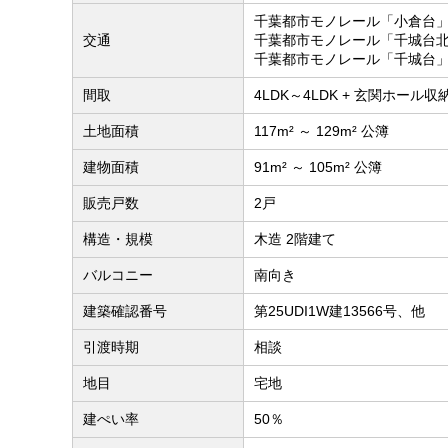
千葉都市モノレール「小倉台」
交通
千葉都市モノレール「千城台北
千葉都市モノレール「千城台」
間取
4LDK～4LDK + 玄関ホール収納
土地面積
117m² ～ 129m² 公簿
建物面積
91m² ～ 105m² 公簿
販売戸数
2戸
構造・規模
木造 2階建て
バルコニー
南向き
建築確認番号
第25UDI1W建13566号、他
引渡時期
相談
地目
宅地
建ぺい率
50％