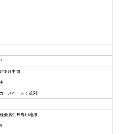
戸
26年8月中旬
中
(カースペース：並列)
種低層住居専用地域
％