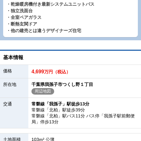
・乾燥暖房機付き最新システムユニットバス
・独立洗面台
・全室ペアガラス
・断熱玄関ドア
・他の建売とは違うデザイナーズ住宅
基本情報
価格
4,699
万円（税込）
所在地
千葉県我孫子市つくし野１丁目
周辺地図
交通
常磐線「我孫子」駅徒歩13分
常磐線「北柏」駅徒歩39分
常磐線「北柏」駅バス11分 バス停「我孫子駅前郵便
局」停歩13分
土地面積
103m² 公簿