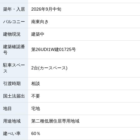
築年・入居
2026年9月中旬
バルコニー
南東向き
建物現況
建築中
建築確認番
第26UDI1W建01725号
号
駐車スペー
2台(カースペース)
ス
引渡時期
相談
国土法届出
不要
地目
宅地
用途地域
第二種低層住居専用地域
建ぺい率
60％