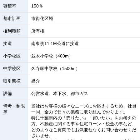
容積率
150％
都市計画
市街化区域
権利種類
所有権
接道
南東側11.1M公道に接道
小学校区
並木小学校（400m）
中学校区
久寺家中学校（1500m）
取引態様
媒介
設備
公営水道、本下水、都市ガス
備考・制限
当社はお客様の様々なニーズにお応えするため、社員
等
一同、全力で日々の業務に取り組んでおります。
特に千葉県内の「売りたい」「買いたい」をお考えの
方、不動産に関する事や住宅ローン・税金の事など、
どのようなご質問でもお気兼ねなくお問い合わせくだ
さいませ。