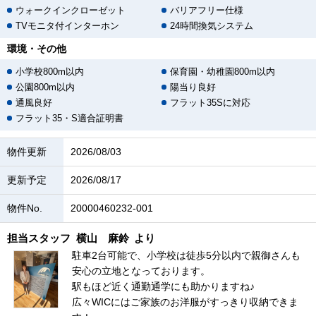
ウォークインクローゼット
バリアフリー仕様
TVモニタ付インターホン
24時間換気システム
環境・その他
小学校800m以内
保育園・幼稚園800m以内
公園800m以内
陽当り良好
通風良好
フラット35Sに対応
フラット35・S適合証明書
物件更新
2026/08/03
更新予定
2026/08/17
物件No.
20000460232-001
担当スタッフ
横山 麻鈴
より
駐車2台可能で、小学校は徒歩5分以内で親御さんも
安心の立地となっております。
駅もほど近く通勤通学にも助かりますね♪
広々WICにはご家族のお洋服がすっきり収納できま