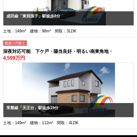
成田線「東我孫子」駅徒歩8分
土地：149m² 建物：98m² 間取：3LDK
新築一戸建て
深夜対応可能 下ケ戸・陽当良好・明るい南東角地・
4,599万円
常磐線「天王台」駅徒歩19分
土地：149m² 建物：112m² 間取：4LDK