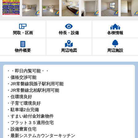
間取・区画
特長・設備
各棟情報
物件概要
周辺地図
周辺施設
・・即日内覧可能・・
・価格交渉可能
・JR常磐線我孫子駅利用可能
・JR常磐線北柏駅利用可能
・住環境良好
・子育て環境良好
・駐車場2台完備
・すまい給付金対象物件
・フラット３５適用住宅
・設備豊富住宅
・最新システムカウンターキッチン