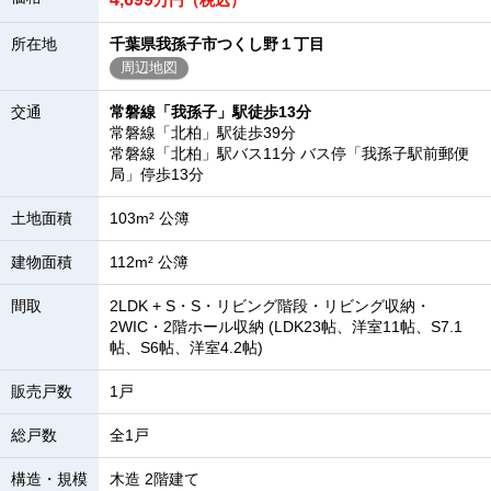
万円（税込）
所在地
千葉県我孫子市つくし野１丁目
周辺地図
交通
常磐線「我孫子」駅徒歩13分
常磐線「北柏」駅徒歩39分
常磐線「北柏」駅バス11分 バス停「我孫子駅前郵便
局」停歩13分
土地面積
103m² 公簿
建物面積
112m² 公簿
間取
2LDK + S・S・リビング階段・リビング収納・
2WIC・2階ホール収納 (LDK23帖、洋室11帖、S7.1
帖、S6帖、洋室4.2帖)
販売戸数
1戸
総戸数
全1戸
構造・規模
木造 2階建て