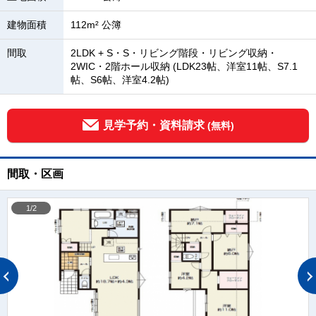
建物面積
112m² 公簿
間取
2LDK + S・S・リビング階段・リビング収納・
2WIC・2階ホール収納 (LDK23帖、洋室11帖、S7.1
帖、S6帖、洋室4.2帖)
見学予約・資料請求
(無料)
間取・区画
1/2