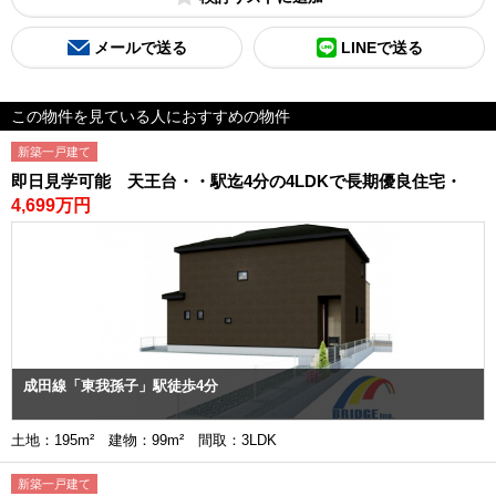
メールで送る
LINEで送る
この物件を見ている人におすすめの物件
新築一戸建て
即日見学可能 天王台・・駅迄4分の4LDKで長期優良住宅・
4,699万円
成田線「東我孫子」駅徒歩4分
土地：195m² 建物：99m² 間取：3LDK
新築一戸建て