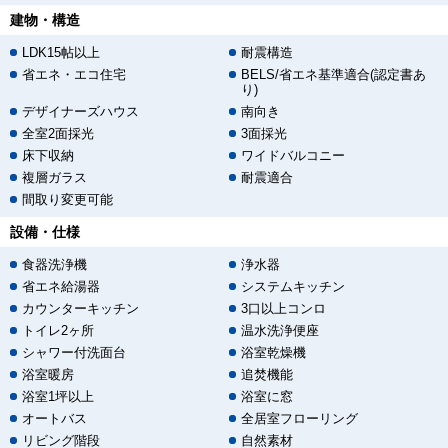
建物・構造
LDK15帖以上
耐震構造
省エネ・エコ住宅
BELS/省エネ基準適合(認定書あ
り)
デザイナーズハウス
南向き
全室2面採光
3面採光
床下収納
ワイドバルコニー
複層ガラス
耐震適合
間取り変更可能
設備・仕様
食器洗浄機
浄水器
省エネ給湯器
システムキッチン
カウンターキッチン
3口以上コンロ
トイレ2ヶ所
温水洗浄便座
シャワー付洗面台
浴室乾燥機
浴室暖房
追焚機能
浴室1坪以上
浴室に窓
オートバス
全居室フローリング
リビング階段
自然素材