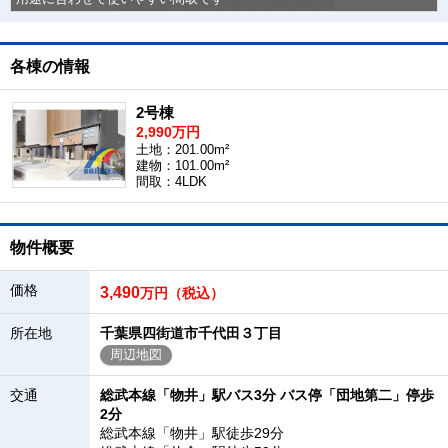
各棟の情報
2号棟
2,990万円
土地：201.00m²
建物：101.00m²
間取：4LDK
物件概要
価格
3,490
万円（税込）
所在地
千葉県四街道市千代田３丁目
周辺地図
交通
総武本線「物井」駅バス3分 バス停「団地第二」停歩
2分
総武本線「物井」駅徒歩29分