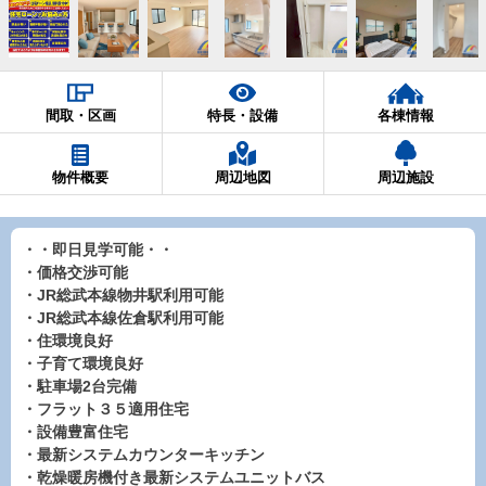
間取・区画
特長・設備
各棟情報
物件概要
周辺地図
周辺施設
・・即日見学可能・・
・価格交渉可能
・JR総武本線物井駅利用可能
・JR総武本線佐倉駅利用可能
・住環境良好
・子育て環境良好
・駐車場2台完備
・フラット３５適用住宅
・設備豊富住宅
・最新システムカウンターキッチン
・乾燥暖房機付き最新システムユニットバス