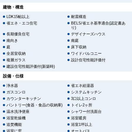
建物・構造
LDK15帖以上
耐震構造
省エネ・エコ住宅
BELS/省エネ基準適合(認定書あ
り)
長期優良住宅
デザイナーズハウス
南向き
南庭
庭
床下収納
全居室収納
ワイドバルコニー
複層ガラス
設計住宅性能評価付
建設住宅性能評価付(新築時)
設備・仕様
浄水器
省エネ給湯器
ガスコンロ
システムキッチン
カウンターキッチン
3口以上コンロ
パントリー(食器・食品の収納庫)
トイレ2ヶ所
温水洗浄便座
シャワー付洗面台
浴室乾燥機
浴室暖房
追焚機能
浴室1坪以上
浴室に窓
オートバス