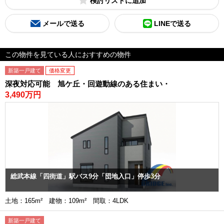
検討リスト
メールで送る
LINEで送る
この物件を見ている人におすすめの物件
新築一戸建て
価格変更
深夜対応可能 旭ケ丘・回遊動線のある住まい・
3,490万円
総武本線「四街道」駅バス9分「団地入口」停歩3分
土地：165m² 建物：109m² 間取：4LDK
新築一戸建て