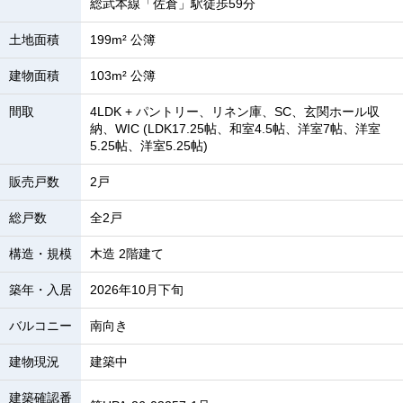
総武本線「佐倉」駅徒歩59分
土地面積
199m² 公簿
建物面積
103m² 公簿
間取
4LDK + パントリー、リネン庫、SC、玄関ホール収
納、WIC (LDK17.25帖、和室4.5帖、洋室7帖、洋室
5.25帖、洋室5.25帖)
販売戸数
2戸
総戸数
全2戸
構造・規模
木造 2階建て
築年・入居
2026年10月下旬
バルコニー
南向き
建物現況
建築中
建築確認番