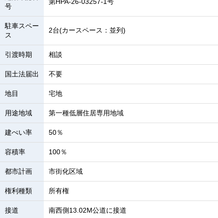
第HPA-26-03257-1号
号
駐車スペー
2台(カースペース：並列)
ス
引渡時期
相談
国土法届出
不要
地目
宅地
用途地域
第一種低層住居専用地域
建ぺい率
50％
容積率
100％
都市計画
市街化区域
権利種類
所有権
接道
南西側13.02M公道に接道