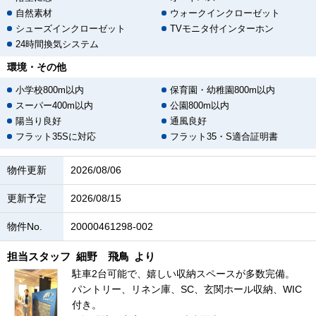
自然素材
ウォークインクローゼット
シューズインクローゼット
TVモニタ付インターホン
24時間換気システム
環境・その他
小学校800m以内
保育園・幼稚園800m以内
スーパー400m以内
公園800m以内
陽当り良好
通風良好
フラット35Sに対応
フラット35・S適合証明書
物件更新
2026/08/06
更新予定
2026/08/15
物件No.
20000461298-002
担当スタッフ
細野 飛鳥
より
駐車2台可能で、嬉しい収納スペースが多数完備。
パントリー、リネン庫、SC、玄関ホール収納、WIC
付き。