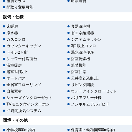
複層ガラス
耐震適合
間取り変更可能
設備・仕様
床暖房
食器洗浄機
浄水器
省エネ給湯器
ガスコンロ
システムキッチン
カウンターキッチン
3口以上コンロ
トイレ2ヶ所
温水洗浄便座
シャワー付洗面台
浴室乾燥機
浴室暖房
追焚機能
浴室1坪以上
浴室に窓
オートバス
天井高2.5M以上
全居室フローリング
リビング階段
自然素材
ウォークインクローゼット
シューズインクローゼット
バリアフリー仕様
TVモニタ付インターホン
ノンホルムアルデヒド
24時間換気システム
環境・その他
小学校800m以内
保育園・幼稚園800m以内