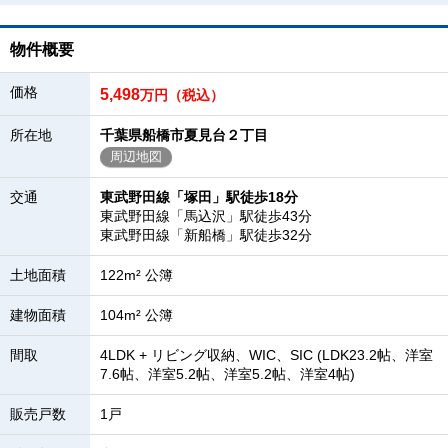
物件概要
価格
5,498
万円（税込）
所在地
千葉県船橋市夏見台２丁目
周辺地図
交通
東武野田線「塚田」駅徒歩18分
東武野田線「馬込沢」駅徒歩43分
東武野田線「新船橋」駅徒歩32分
土地面積
122m² 公簿
建物面積
104m² 公簿
間取
4LDK + リビング収納、WIC、SIC (LDK23.2帖、洋室
7.6帖、洋室5.2帖、洋室5.2帖、洋室4帖)
販売戸数
1戸