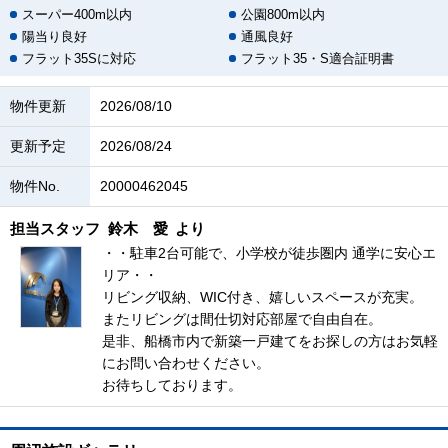
スーパー400m以内
公園800m以内
陽当り良好
通風良好
フラット35Sに対応
フラット35・S適合証明書
物件更新
2026/08/10
更新予定
2026/08/24
物件No.
20000462045
担当スタッフ
鈴木 愛
より
・・駐車2台可能で、小学校が徒歩圏内 通学に安心エ
リア・・
リビング収納、WIC付き、嬉しいスペースが充実。
またリビングは間仕切対応部屋で自由自在。
是非、船橋市内で新築一戸建てをお探しの方はお気軽
にお問い合わせください。
お待ちしております。