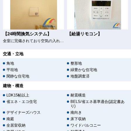
【24時間換気システム】
【給湯リモコン】
全室に完備されており空気の入れ替えもバッチリ♪
交通・立地
角地
整形地
平坦地
緑豊かな住宅地
閑静な住宅地
地盤調査済
建物・構造
LDK15帖以上
耐震構造
省エネ・エコ住宅
BELS/省エネ基準適合(認定書あ
り)
デザイナーズハウス
南向き
南庭
床下収納
全居室収納
ワイドバルコニー