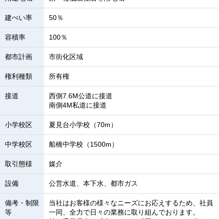
建ぺい率
50％
容積率
100％
都市計画
市街化区域
権利種類
所有権
接道
西側7.6M公道に接道
南側4M私道に接道
小学校区
夏見台小学校（70m）
中学校区
船橋中学校（1500m）
取引態様
媒介
設備
公営水道、本下水、都市ガス
備考・制限
当社はお客様の様々なニーズにお応えするため、社員
等
一同、全力で日々の業務に取り組んでおります。