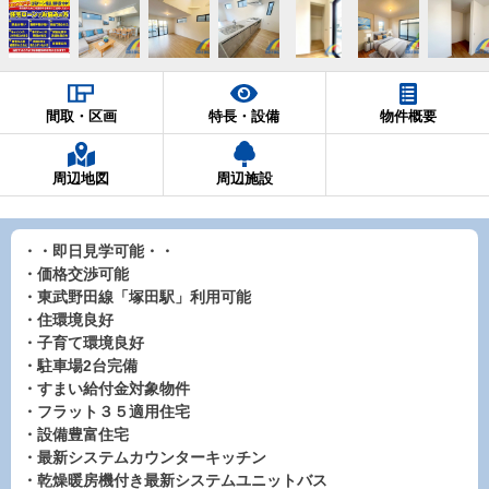
間取・区画
特長・設備
物件概要
周辺地図
周辺施設
・・即日見学可能・・
・価格交渉可能
・東武野田線「塚田駅」利用可能
・住環境良好
・子育て環境良好
・駐車場2台完備
・すまい給付金対象物件
・フラット３５適用住宅
・設備豊富住宅
・最新システムカウンターキッチン
・乾燥暖房機付き最新システムユニットバス