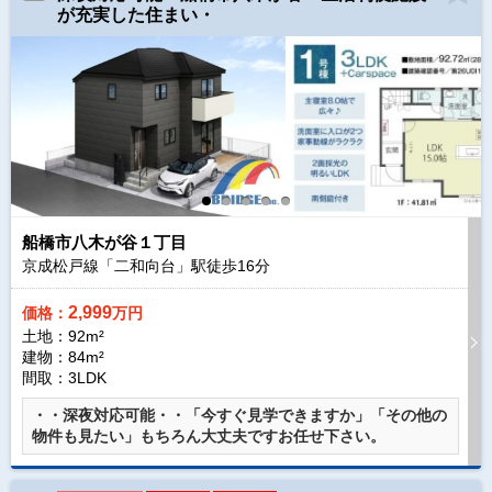
が充実した住まい・
船橋市八木が谷１丁目
京成松戸線「二和向台」駅徒歩
16
分
2,999
価格：
万円
土地：92m²
建物：84m²
間取：3LDK
・・深夜対応可能・・「今すぐ見学できますか」「その他の
物件も見たい」もちろん大丈夫ですお任せ下さい。