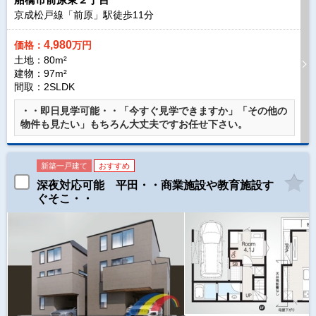
京成松戸線「前原」駅徒歩
11
分
4,980
価格：
万円
土地：80m²
建物：97m²
間取：2SLDK
・・即日見学可能・・「今すぐ見学できますか」「その他の
物件も見たい」もちろん大丈夫ですお任せ下さい。
新築一戸建て
おすすめ
深夜対応可能 平田・・商業施設や教育施設す
ぐそこ・・