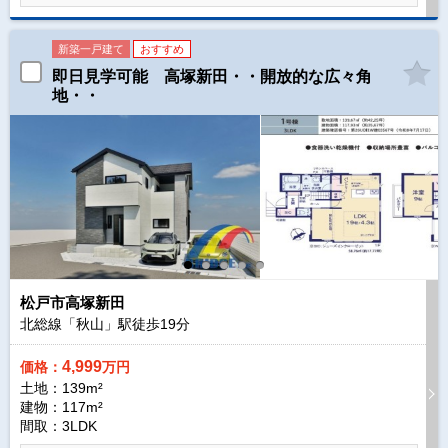
新築一戸建て
おすすめ
即日見学可能 高塚新田・・開放的な広々角
地・・
松戸市高塚新田
北総線「秋山」駅徒歩
19
分
4,999
価格：
万円
土地：139m²
建物：117m²
間取：3LDK