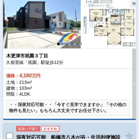
木更津市祇園３丁目
久留里線「祇園」駅徒歩
12
分
4,180
価格：
万円
土地：213m²
建物：103m²
間取：4LDK
・・深夜対応可能・・「今すぐ見学できますか」「その他の
物件も見たい」もちろん大丈夫ですお任せ下さい。
新築一戸建て
おすすめ
深夜対応可能 船橋市八木が谷・生活利便施設