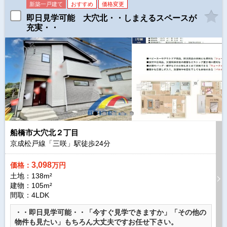
新築一戸建て
おすすめ
価格変更
即日見学可能 大穴北・・しまえるスペースが
充実・・
船橋市大穴北２丁目
京成松戸線「三咲」駅徒歩
24
分
3,098
価格：
万円
土地：138m²
建物：105m²
間取：4LDK
・・即日見学可能・・「今すぐ見学できますか」「その他の
物件も見たい」もちろん大丈夫ですお任せ下さい。