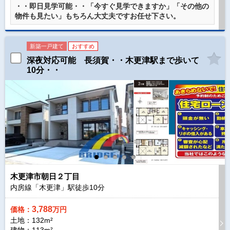
・・即日見学可能・・「今すぐ見学できますか」「その他の
物件も見たい」もちろん大丈夫ですお任せ下さい。
新築一戸建て
おすすめ
深夜対応可能 長須賀・・木更津駅まで歩いて
10分・・
木更津市朝日２丁目
内房線「木更津」駅徒歩
10
分
3,788
価格：
万円
土地：132m²