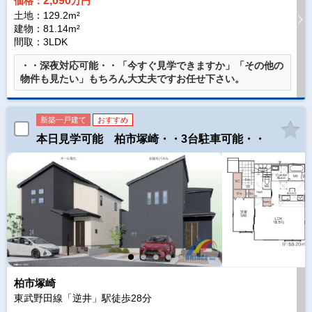
2,090
価格：
万円
土地：129.2m²
建物：81.14m²
間取：3LDK
・・深夜対応可能・・「今すぐ見学できますか」「その他の
物件も見たい」もちろん大丈夫ですお任せ下さい。
新築一戸建て
おすすめ
本日見学可能 柏市塚崎・・3台駐車可能・・
柏市塚崎
東武野田線「逆井」駅徒歩
28
分