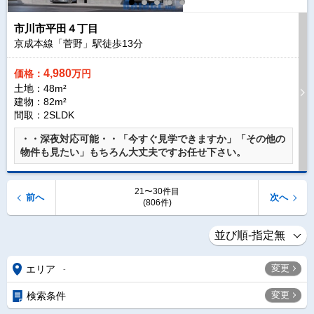
市川市平田４丁目
京成本線「菅野」駅徒歩
13
分
4,980
価格：
万円
土地：48m²
建物：82m²
間取：2SLDK
・・深夜対応可能・・「今すぐ見学できますか」「その他の
物件も見たい」もちろん大丈夫ですお任せ下さい。
21〜30件目
前へ
次へ
(806件)
変更
エリア
-
変更
検索条件