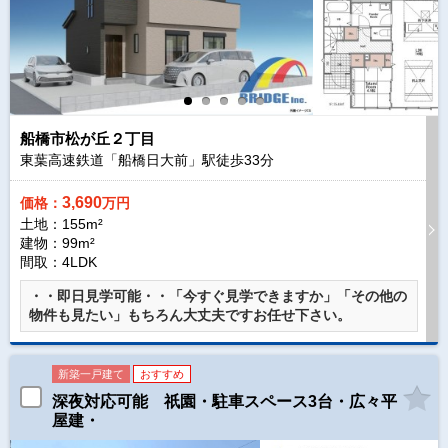
船橋市松が丘２丁目
東葉高速鉄道「船橋日大前」駅徒歩
33
分
3,690
価格：
万円
土地：155m²
建物：99m²
間取：4LDK
・・即日見学可能・・「今すぐ見学できますか」「その他の
物件も見たい」もちろん大丈夫ですお任せ下さい。
新築一戸建て
おすすめ
深夜対応可能 祇園・駐車スペース3台・広々平
屋建・