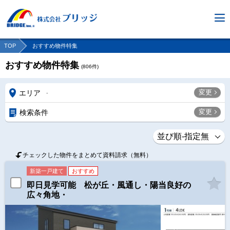
TOP
おすすめ物件特集
おすすめ物件特集
(
806
件)
変更
エリア
-
変更
検索条件
チェックした物件をまとめて資料請求（無料）
新築一戸建て
おすすめ
即日見学可能 松が丘・風通し・陽当良好の
広々角地・