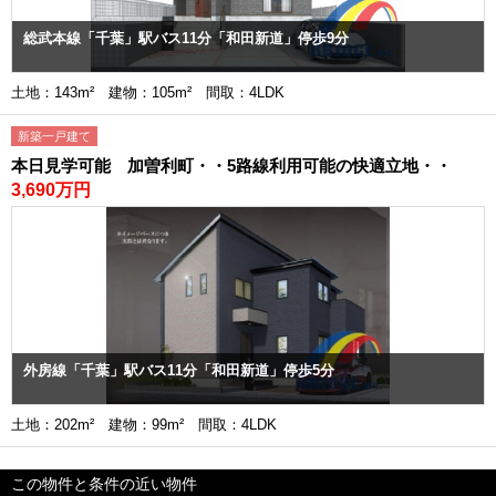
総武本線「千葉」駅バス11分「和田新道」停歩9分
土地：143m² 建物：105m² 間取：4LDK
新築一戸建て
本日見学可能 加曽利町・・5路線利用可能の快適立地・・
3,690万円
外房線「千葉」駅バス11分「和田新道」停歩5分
土地：202m² 建物：99m² 間取：4LDK
この物件と条件の近い物件