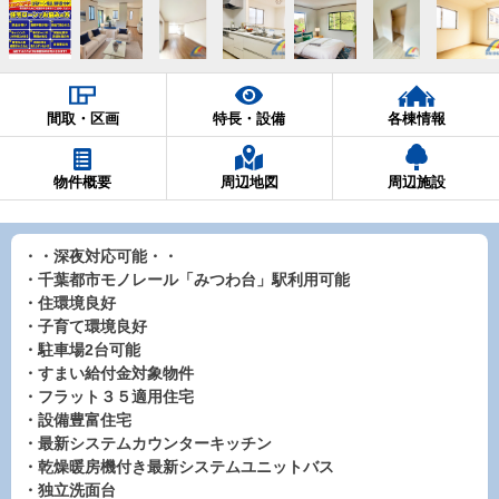
間取・区画
特長・設備
各棟情報
物件概要
周辺地図
周辺施設
・・深夜対応可能・・
・千葉都市モノレール「みつわ台」駅利用可能
・住環境良好
・子育て環境良好
・駐車場2台可能
・すまい給付金対象物件
・フラット３５適用住宅
・設備豊富住宅
・最新システムカウンターキッチン
・乾燥暖房機付き最新システムユニットバス
・独立洗面台