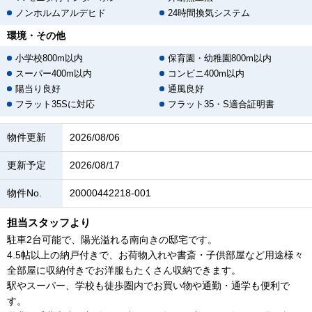
ノンホルムアルデヒド
24時間換気システム
環境・その他
小学校800m以内
保育園・幼稚園800m以内
スーパー400m以内
コンビニ400m以内
陽当り良好
通風良好
フラット35Sに対応
フラット35・S適合証明書
物件更新
2026/08/06
更新予定
2026/08/17
物件No.
20000442218-001
担当スタッフより
駐車2台可能で、陽光溢れる南向きの邸宅です。
4.5帖以上の納戸付きで、お荷物入れや書斎・子供部屋など用途様々
全部屋に収納付きでお洋服もたくさん収納できます。
駅やスーパー、学校も徒歩圏内でお買い物や通勤・通学も便利で
す。