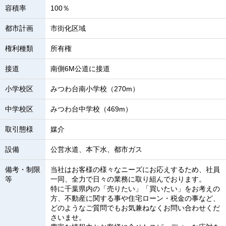
容積率
100％
都市計画
市街化区域
権利種類
所有権
接道
南側6M公道に接道
小学校区
みつわ台南小学校（270m）
中学校区
みつわ台中学校（469m）
取引態様
媒介
設備
公営水道、本下水、都市ガス
備考・制限
当社はお客様の様々なニーズにお応えするため、社員
等
一同、全力で日々の業務に取り組んでおります。
特に千葉県内の「売りたい」「買いたい」をお考えの
方、不動産に関する事や住宅ローン・税金の事など、
どのようなご質問でもお気兼ねなくお問い合わせくだ
さいませ。