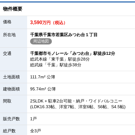
物件概要
価格
3,590
万円（税込）
所在地
千葉県千葉市若葉区みつわ台１丁目
周辺地図
交通
千葉都市モノレール「みつわ台」駅徒歩12分
総武本線「東千葉」駅徒歩28分
総武線「千葉」駅徒歩38分
土地面積
111.7m² 公簿
建物面積
95.74m² 公簿
間取
2SLDK + 駐車2台可能・納戸・ワイドバルコニー
(LDK16.33帖、洋室7帖、洋室6帖、S6帖、S4.5帖)
販売戸数
1戸
総戸数
全3戸