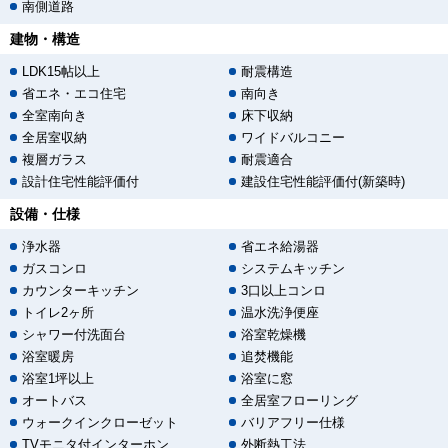
南側道路
建物・構造
LDK15帖以上
耐震構造
省エネ・エコ住宅
南向き
全室南向き
床下収納
全居室収納
ワイドバルコニー
複層ガラス
耐震適合
設計住宅性能評価付
建設住宅性能評価付(新築時)
設備・仕様
浄水器
省エネ給湯器
ガスコンロ
システムキッチン
カウンターキッチン
3口以上コンロ
トイレ2ヶ所
温水洗浄便座
シャワー付洗面台
浴室乾燥機
浴室暖房
追焚機能
浴室1坪以上
浴室に窓
オートバス
全居室フローリング
ウォークインクローゼット
バリアフリー仕様
TVモニタ付インターホン
外断熱工法