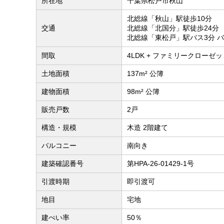
所在地
千葉県松戸市秋山
北総線「秋山」駅徒歩10分
交通
北総線「北国分」駅徒歩24分
北総線「東松戸」駅バス3分 
間取
4LDK + ファミリークローゼット
土地面積
137m² 公簿
建物面積
98m² 公簿
販売戸数
2戸
構造・規模
木造 2階建て
バルコニー
南向き
建築確認番号
第HPA-26-01429-1号
引渡時期
即引渡可
地目
宅地
建ぺい率
50％