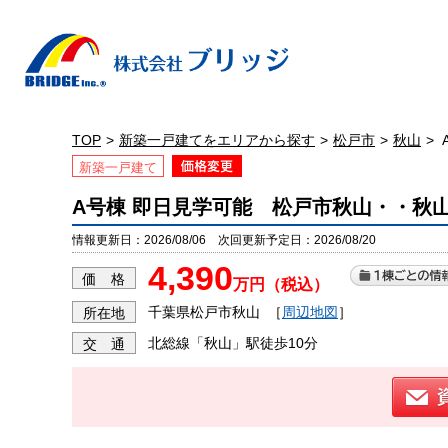
TOP
新築一戸建てをエリアから探す
松戸市
秋山
新築一戸建て
A号棟 即日見学可能 松戸市秋山・・秋山
情報更新日：2026/08/06 次回更新予定日：2026/08/20
4,390
価 格
万円（税込）
千葉県松戸市秋山
［
周辺地図
］
所在地
北総線「秋山」駅徒歩10分
交 通