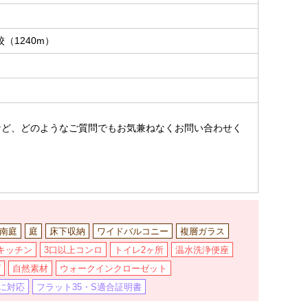
（1240m）
。
など、どのようなご質問でもお気兼ねなくお問い合わせく
南庭
庭
床下収納
ワイドバルコニー
複層ガラス
キッチン
3口以上コンロ
トイレ2ヶ所
温水洗浄便座
グ
自然素材
ウォークインクローゼット
Sに対応
フラット35・S適合証明書