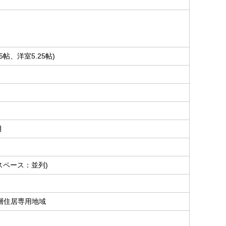
5帖、洋室5.25帖)
月
スペース：並列)
層住居専用地域