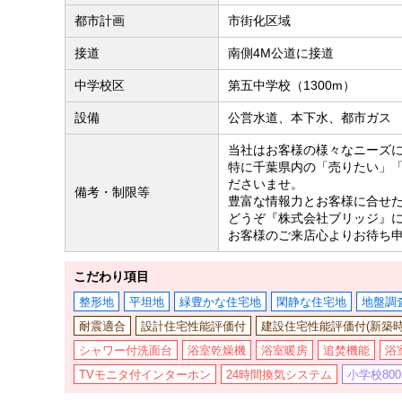
都市計画
市街化区域
接道
南側4M公道に接道
中学校区
第五中学校（1300m）
設備
公営水道、本下水、都市ガス
当社はお客様の様々なニーズ
特に千葉県内の「売りたい」
ださいませ。
備考・制限等
豊富な情報力とお客様に合せ
どうぞ『株式会社ブリッジ』
お客様のご来店心よりお待ち
こだわり項目
整形地
平坦地
緑豊かな住宅地
閑静な住宅地
地盤調
耐震適合
設計住宅性能評価付
建設住宅性能評価付(新築時
シャワー付洗面台
浴室乾燥機
浴室暖房
追焚機能
浴
TVモニタ付インターホン
24時間換気システム
小学校80