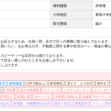
権利種類
所有権
小学校区
東部小学校
取引態様
媒介
にお応えするため、社員一同、全力で日々の業務に取り組んでおります
「買いたい」をお考えの方、不動産に関する事や住宅ローン・税金の事
たスピーディーな応対を心掛けております。
にて住まい探しのひとときをお楽しみ下さいませ。
申し上げます。
査済
南側道路
LDK15帖以上
耐震構造
省エネ・エコ住宅
南向き
)
浄水器
省エネ給湯器
ガスコンロ
システムキッチン
カウンター
室1坪以上
浴室に窓
オートバス
天井高2.5M以上
全居室フローリン
0m以内
保育園・幼稚園800m以内
陽当り良好
通風良好
フラット35