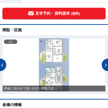
見学予約・資料請求
(無料)
間取・区画
1/2
用途に合わせて使いやすい間取です
各棟の情報