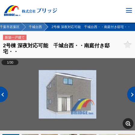
千葉市若葉区
千城台西
2号棟 深夜対応可能 千城台西・・南庭付き邸宅・・
新築一戸建て
2号棟 深夜対応可能 千城台西・・南庭付き邸
宅・・
1/30