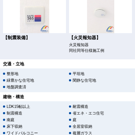
【制震装備】
【火災報知器】
火災報知器
同社同等仕様施工例
交通・立地
整形地
平坦地
緑豊かな住宅地
閑静な住宅地
地盤調査済
建物・構造
LDK15帖以上
耐震構造
制震構造
省エネ・エコ住宅
南庭
庭
床下収納
全居室収納
ワイドバルコニー
複層ガラス