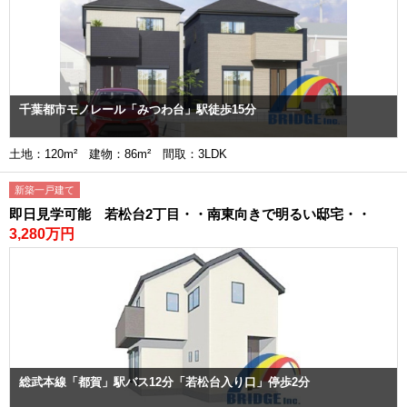
千葉都市モノレール「みつわ台」駅徒歩15分
土地：120m² 建物：86m² 間取：3LDK
新築一戸建て
即日見学可能 若松台2丁目・・南東向きで明るい邸宅・・
3,280万円
総武本線「都賀」駅バス12分「若松台入り口」停歩2分