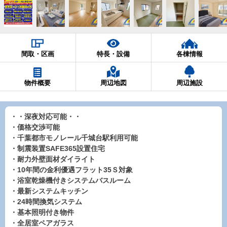
間取・区画
特長・設備
各棟情報
物件概要
周辺地図
周辺施設
・・深夜対応可能・・
・価格交渉可能
・千葉都市モノレール千城台駅利用可能
・制震装置SAFE365設置住宅
・耐力外壁面材ダイライト
・10年間の金利優遇フラット35Ｓ対象
・浴室乾燥機付きシステムバスルーム
・最新システムキッチン
・24時間換気システム
・基本照明付き物件
・全居室ペアガラス