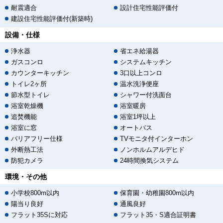
耐震適合
設計住宅性能評価付
建設住宅性能評価付(新築時)
設備・仕様
浄水器
省エネ給湯器
ガスコンロ
システムキッチン
カウンターキッチン
3口以上コンロ
トイレ2ヶ所
温水洗浄便座
節水型トイレ
シャワー付洗面台
浴室乾燥機
浴室暖房
追焚機能
浴室1坪以上
浴室に窓
オートバス
バリアフリー仕様
TVモニタ付インターホン
外断熱工法
ノンホルムアルデヒド
防犯カメラ
24時間換気システム
環境・その他
小学校800m以内
保育園・幼稚園800m以内
陽当り良好
通風良好
フラット35Sに対応
フラット35・S適合証明書