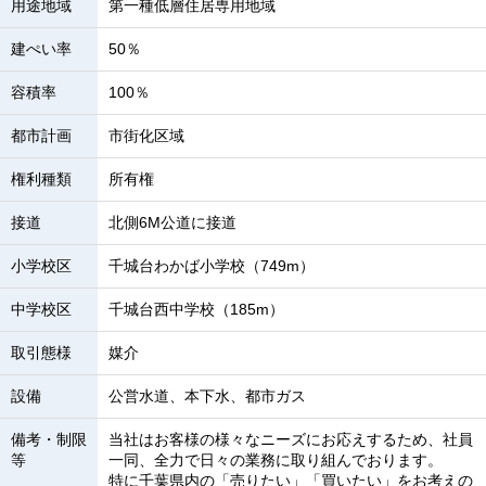
用途地域
第一種低層住居専用地域
建ぺい率
50％
容積率
100％
都市計画
市街化区域
権利種類
所有権
接道
北側6M公道に接道
小学校区
千城台わかば小学校（749m）
中学校区
千城台西中学校（185m）
取引態様
媒介
設備
公営水道、本下水、都市ガス
備考・制限
当社はお客様の様々なニーズにお応えするため、社員
等
一同、全力で日々の業務に取り組んでおります。
特に千葉県内の「売りたい」「買いたい」をお考えの