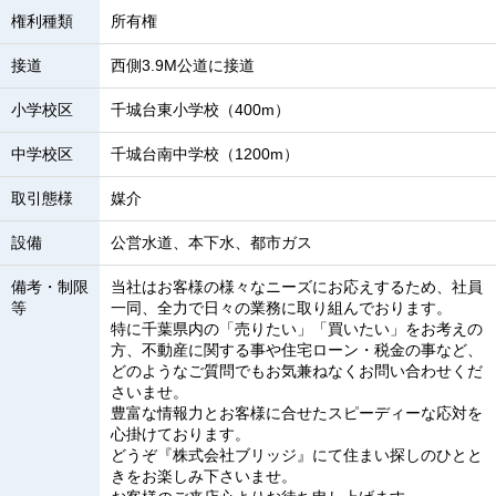
権利種類
所有権
接道
西側3.9M公道に接道
小学校区
千城台東小学校（400m）
中学校区
千城台南中学校（1200m）
取引態様
媒介
設備
公営水道、本下水、都市ガス
備考・制限
当社はお客様の様々なニーズにお応えするため、社員
等
一同、全力で日々の業務に取り組んでおります。
特に千葉県内の「売りたい」「買いたい」をお考えの
方、不動産に関する事や住宅ローン・税金の事など、
どのようなご質問でもお気兼ねなくお問い合わせくだ
さいませ。
豊富な情報力とお客様に合せたスピーディーな応対を
心掛けております。
どうぞ『株式会社ブリッジ』にて住まい探しのひとと
きをお楽しみ下さいませ。