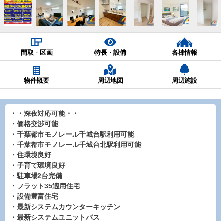
間取・区画
特長・設備
各棟情報
物件概要
周辺地図
周辺施設
・・深夜対応可能・・
・価格交渉可能
・千葉都市モノレール千城台駅利用可能
・千葉都市モノレール千城台北駅利用可能
・住環境良好
・子育て環境良好
・駐車場2台完備
・フラット35適用住宅
・設備豊富住宅
・最新システムカウンターキッチン
・最新システムユニットバス