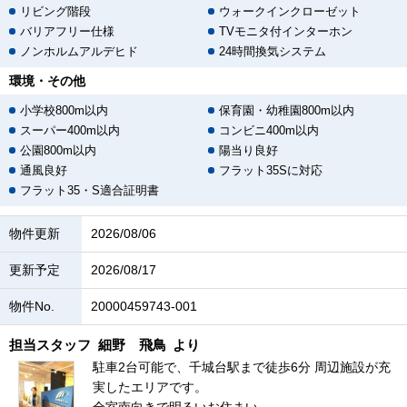
リビング階段
ウォークインクローゼット
バリアフリー仕様
TVモニタ付インターホン
ノンホルムアルデヒド
24時間換気システム
環境・その他
小学校800m以内
保育園・幼稚園800m以内
スーパー400m以内
コンビニ400m以内
公園800m以内
陽当り良好
通風良好
フラット35Sに対応
フラット35・S適合証明書
物件更新
2026/08/06
更新予定
2026/08/17
物件No.
20000459743-001
担当スタッフ
細野 飛鳥
より
駐車2台可能で、千城台駅まで徒歩6分 周辺施設が充
実したエリアです。