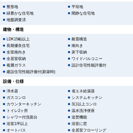
整形地
平坦地
緑豊かな住宅地
閑静な住宅地
地盤調査済
建物・構造
LDK15帖以上
耐震構造
長期優良住宅
南向き
全室南向き
床下収納
全居室収納
ワイドバルコニー
複層ガラス
設計住宅性能評価付
建設住宅性能評価付(新築時)
設備・仕様
浄水器
省エネ給湯器
ガスコンロ
システムキッチン
カウンターキッチン
3口以上コンロ
トイレ2ヶ所
温水洗浄便座
シャワー付洗面台
追焚機能
浴室1坪以上
浴室に窓
オートバス
全居室フローリング