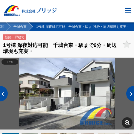
葉区
千城台東
1号棟 深夜対応可能 千城台東・駅まで6分・周辺環境も充実・
新築一戸建て
1号棟 深夜対応可能 千城台東・駅まで6分・周辺
環境も充実・
1/30