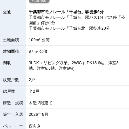
周辺地図
交通
千葉都市モノレール「千城台」駅徒歩6分
千葉都市モノレール「千城台」駅バス1分 バス停「公
園前」停歩1分
千葉都市モノレール「千城台北」駅徒歩20分
土地面積
109m² 公簿
建物面積
97m² 公簿
間取
3LDK + リビング収納、2WIC (LDK18.6帖、洋室8
帖、洋室6.5帖、洋室6帖)
販売戸数
2戸
総戸数
全2戸
構造・規模
木造 2階建て
築年・入居
2026年5月
バルコニー
西向き